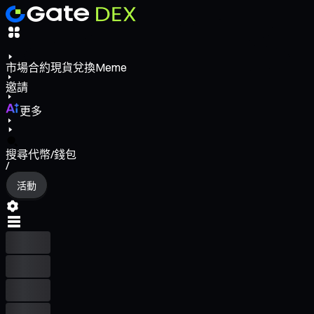
市場
合約
現貨
兌換
Meme
邀請
更多
搜尋代幣/錢包
/
活動