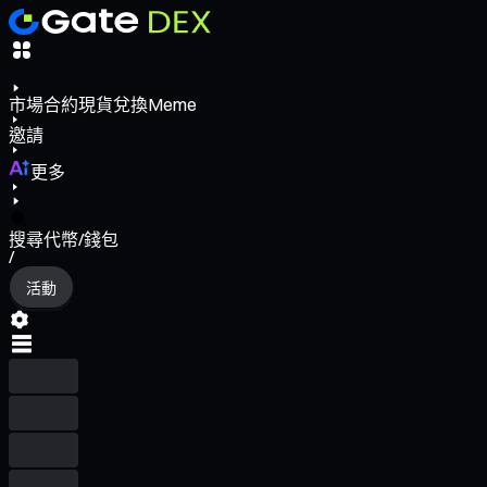
市場
合約
現貨
兌換
Meme
邀請
更多
搜尋代幣/錢包
/
活動