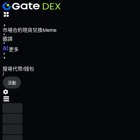
市場
合約
現貨
兌換
Meme
邀請
更多
搜尋代幣/錢包
/
活動