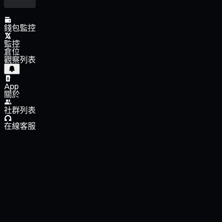
錢包監控
監控
倉位
觀察列表
App
關於
社群列表
在線客服