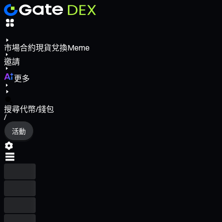
市場
合約
現貨
兌換
Meme
邀請
更多
搜尋代幣/錢包
/
活動