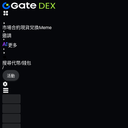
市場
合約
現貨
兌換
Meme
邀請
更多
搜尋代幣/錢包
/
活動