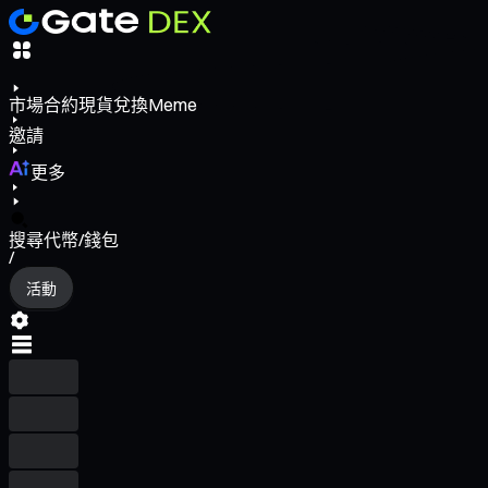
市場
合約
現貨
兌換
Meme
邀請
更多
搜尋代幣/錢包
/
活動