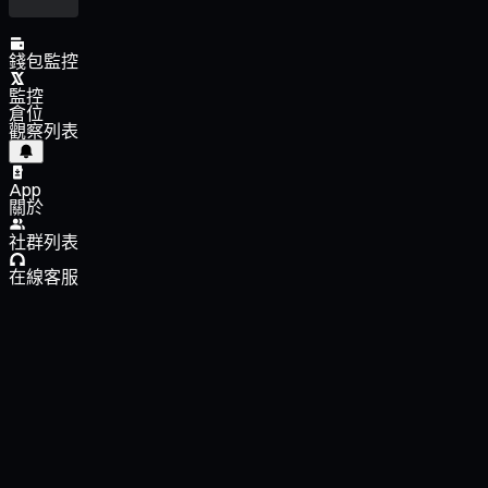
錢包監控
監控
倉位
觀察列表
App
關於
社群列表
在線客服