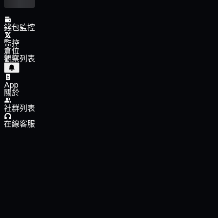
錢包監控
監控
倉位
觀察列表
App
關於
社群列表
在線客服