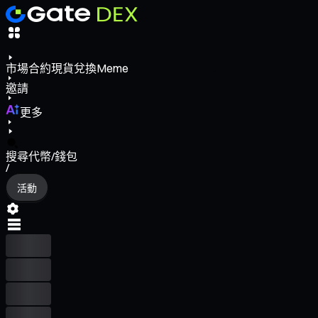
市場
合約
現貨
兌換
Meme
邀請
更多
搜尋代幣/錢包
/
活動