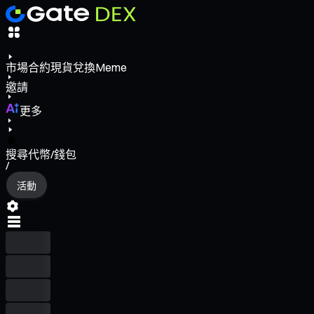
市場
合約
現貨
兌換
Meme
邀請
更多
搜尋代幣/錢包
/
活動