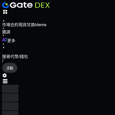
市場
合約
現貨
兌換
Meme
邀請
更多
搜尋代幣/錢包
/
活動