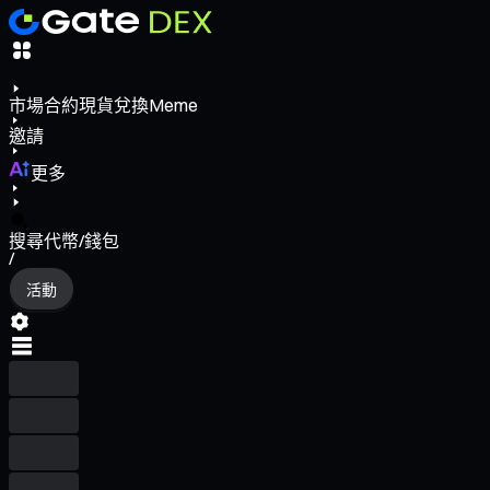
市場
合約
現貨
兌換
Meme
邀請
更多
搜尋代幣/錢包
/
活動