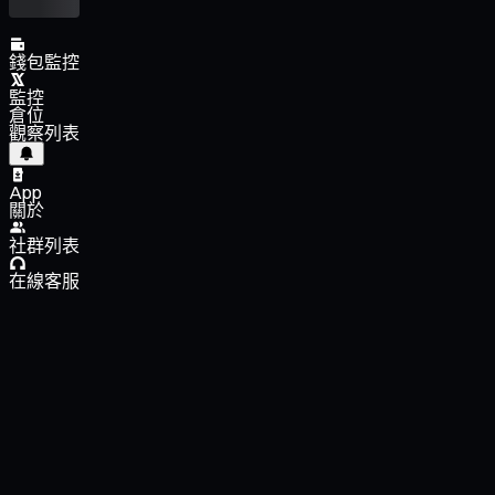
錢包監控
監控
倉位
觀察列表
App
關於
社群列表
在線客服