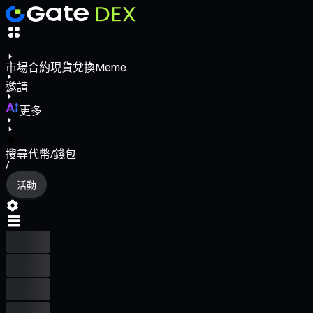
市場
合約
現貨
兌換
Meme
邀請
更多
搜尋代幣/錢包
/
活動