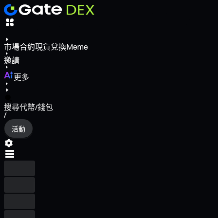
市場
合約
現貨
兌換
Meme
邀請
更多
搜尋代幣/錢包
/
活動