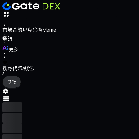
市場
合約
現貨
兌換
Meme
邀請
更多
搜尋代幣/錢包
/
活動