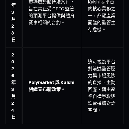
市場屬於賭博法案》，
Kalshi 等平台
年
旨在禁止受 CFTC 監管
的核心業務之
3
的預測平台提供與體育
一，凸顯產業
月
賽事相關的合約。
面臨的監管生
2
存危機。
3
日
2
0
這可視為平台
2
對前述監管壓
6
力與市場風險
年
Polymarket 與 Kalshi
的直接、主動
3
相繼宣布新政策
。
回應，藉由產
月
業自律爭取與
2
監管機構對話
4
空間。
日