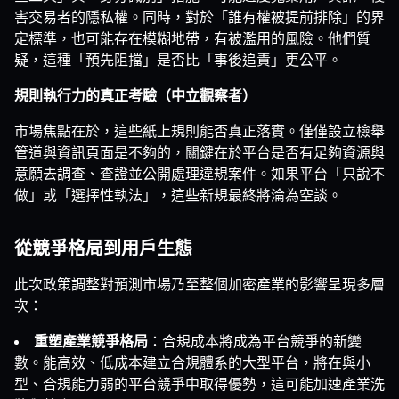
害交易者的隱私權。同時，對於「誰有權被提前排除」的界
定標準，也可能存在模糊地帶，有被濫用的風險。他們質
疑，這種「預先阻擋」是否比「事後追責」更公平。
規則執行力的真正考驗（中立觀察者）
市場焦點在於，這些紙上規則能否真正落實。僅僅設立檢舉
管道與資訊頁面是不夠的，關鍵在於平台是否有足夠資源與
意願去調查、查證並公開處理違規案件。如果平台「只說不
做」或「選擇性執法」，這些新規最終將淪為空談。
從競爭格局到用戶生態
此次政策調整對預測市場乃至整個加密產業的影響呈現多層
次：
重塑產業競爭格局
：合規成本將成為平台競爭的新變
數。能高效、低成本建立合規體系的大型平台，將在與小
型、合規能力弱的平台競爭中取得優勢，這可能加速產業洗