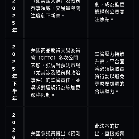
2
（如美國大選）及體育
劇，成為監管
0
賽事領域，交易量與關
機構與公眾關
2
注度創下新高。
注焦點。
5
年
2
美國商品期貨交易委員
0
監管壓力持續
會（CFTC）多次公開
2
升高，平台面
表態，強調對預測市場
5
臨必須採取實
（尤其涉及體育與政治
年
質行動以避免
事件）的監管責任，並
下
更嚴厲處罰的
尋求對違規行為施加更
半
合規壓力。
嚴格限制。
年
2
0
此法案的提
2
美國參議員提出《預測
出，直接威脅
6