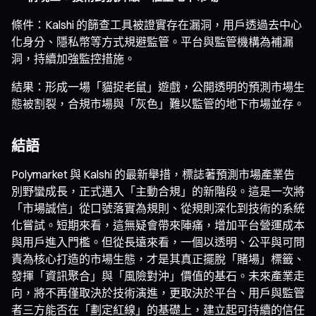
條件：Kalshi 的篩查工具被證實存在漏洞，用戶透過去中心
化身分、隱私幣等方式規避監管。平台與監管機構為補漏
洞，持續加強監控措施。
結果：形成一場「貓捉老鼠」遊戲，公開透明的預測市場生
態被割裂，合規市場與「灰色」難以監管的地下市場並存。
結語
Polymarket 與 Kalshi 的最新舉措，標誌著預測市場產業告
別野蠻成長，正式邁入「主動合規」的新階段。這是一次將
「市場誠信」從口號落實為規則、從規則深化到技術的系統
化嘗試。短期來看，這無疑會帶來陣痛，增加平台營運成本
與用戶進入門檻。但從長遠來看，一個以透明、公平與可問
責為核心打造的市場生態，才是其真正擺脫「賭場」標籤、
發揮「資訊聚合」與「風險對沖」價值的基石。未來產業走
向，將不再僅取決於技術演進，更取決於平台、用戶與監管
者三方能否在「劃定紅線」的基礎上，建立起可持續的信任