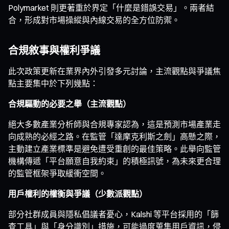
Polymarket 則更著重於界定「什麼是錯誤交易」。兩者結
合，形成對市場操縱與內線交易的全方位防禦。
合規敘事與權利爭議
此次政策更新在業界內外引發多元討論，主流觀點與爭議焦
點主要集中於下列幾點：
合規驅動的必要之舉（主流觀點）
絕大多數產業分析師與合規專家認為，這是預測市場產業走
向成熟的必經之路。在監管「達摩克利斯之劍」高懸之際，
主動建立產業標準是避免遭受重創的最佳策略。此舉向監管
機構傳遞「平台願意自我約束」的積極訊號，為未來更合理
的監管框架爭取緩衝空間。
用戶權利的權衡與爭議（少數派觀點）
部分社群成員與隱私倡議者憂心，Kalshi 等平台採用的「篩
查工具」與「身分識別」措施，可能過度蒐集用戶資訊，侵