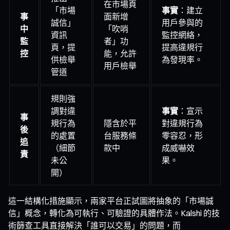
在市場頁
「市場
事實
：建立
事
面新增
誠信」
用戶參與的
中
「吹哨
資訊
監控網絡，
監
者」功
頁，提
提高違規行
控
能，允許
供檢舉
為發現率。
用戶檢舉
管道
規則強
調對違
事實
：宣示
事
規行為
隱含於平
對違規行為
後
的處置
台服務條
零容忍，形
追
（細節
款中
成威嚇效
責
未公
果。
開）
這一結構化措施顯示，兩家平台正試圖將抽象的「市場誠
信」概念，轉化為可執行、可驗證的具體作法。Kalshi 的技
術篩查工具直接解決「誰可以交易」的問題，而