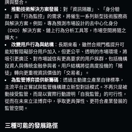
牌與整合。
推動技術解決方案發展
：對「資訊隔離」、「身分驗
證」與「行為監控」的需求，將催生一系列新型技術服務商
與解決方案。例如，專為預測市場設計的去中心化身分
（DID）解決方案、鏈上行為分析工具等，市場空間將隨之
擴大。
改變用戶行為與結構
：長期來看，雖然合規門檻提升可
能短暫阻礙部分用戶加入，但更公平、透明的市場環境，將
吸引更廣泛、對市場誠信有更高要求的用戶族群，包括機構
投資人與傳統金融參與者。用戶結構將從高度投機的「賭
徒」轉向更重視資訊價值的「交易者」。
為監管博弈提供新籌碼
：透過主動建立產業自律標準，
主流平台正嘗試與監管機構建立新型對話模式。不再只是被
動接受監管，而是以實際行動證明「自我監管」的可行性，
從而在未來立法博弈中，爭取更具彈性、更符合產業發展的
監管空間。
三種可能的發展路徑