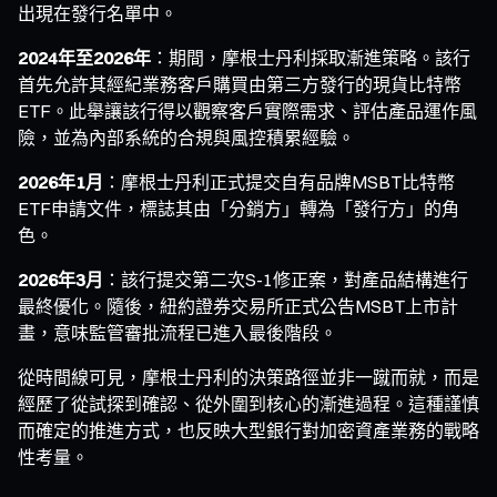
出現在發行名單中。
2024年至2026年
：期間，摩根士丹利採取漸進策略。該行
首先允許其經紀業務客戶購買由第三方發行的現貨比特幣
ETF。此舉讓該行得以觀察客戶實際需求、評估產品運作風
險，並為內部系統的合規與風控積累經驗。
2026年1月
：摩根士丹利正式提交自有品牌MSBT比特幣
ETF申請文件，標誌其由「分銷方」轉為「發行方」的角
色。
2026年3月
：該行提交第二次S-1修正案，對產品結構進行
最終優化。隨後，紐約證券交易所正式公告MSBT上市計
畫，意味監管審批流程已進入最後階段。
從時間線可見，摩根士丹利的決策路徑並非一蹴而就，而是
經歷了從試探到確認、從外圍到核心的漸進過程。這種謹慎
而確定的推進方式，也反映大型銀行對加密資產業務的戰略
性考量。