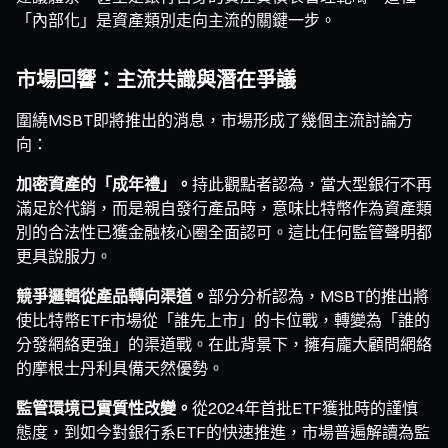
「內部化」是資產類別走向主流的關鍵一步。
市場回響：主流共識與潛在爭議
圍繞MSBT即將推出的消息，市場形成了幾個主流討論方
向：
加密資產的「成年禮」。
持此觀點者認為，當大型銀行不再
滿足於代銷，而是親自發行產品時，意味比特幣作為資產類
別的合法性已獲金融核心圈全面認可。這比任何監管聲明都
更具說服力。
競爭邏輯從產品轉向渠道。
部分分析認為，MSBT的推出將
使比特幣ETF市場從「誰先上市」的卡位戰，轉變為「誰的
分發網絡更強」的渠道戰。在此背景下，擁有龐大顧問網絡
的摩根士丹利具備天然優勢。
監管環境已實質性改變。
從2024年首批ETF獲批時的謹慎
態度，到如今對銀行系ETF的快速推進，市場普遍解讀為監