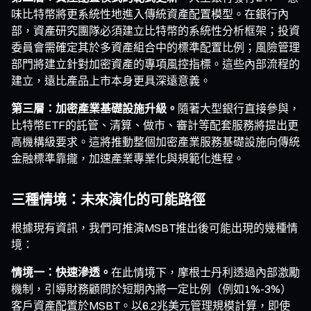
味比特幣將更系統性地進入傳統資產配置模型。在銀行內
部，資產研究團隊必須建立比特幣的系統性分析框架；投資
委員會需確定其於多資產組合中的標準配置比例；風險管理
部門將建立針對加密資產的專項風控指標。這些內部流程的
建立，遠比產品上市本身更具深遠意義。
第三層：加密產業基礎設施升級。
隨著大型銀行直接參與，
比特幣ETF的託管、清算、做市、審計等配套服務將提出更
高機構級要求。這將推動整個加密產業服務基礎設施向傳統
金融標準靠攏，加速產業專業化與規範化進程。
三種情境：未來演化的可能路徑
根據現有資訊，我們可推演MSBT推出後可能出現的幾種情
境：
情境一：快速滲透。
在此情境下，摩根士丹利透過內部激勵
機制，引導財務顧問於短期內將一定比例（例如1%-3%）
客戶資產配置於MSBT。以6.2兆美元管理規模計算，即使