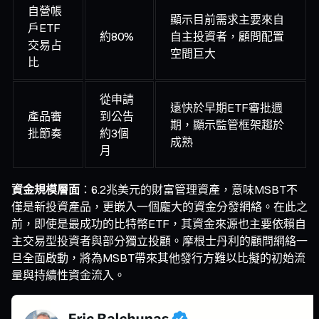
自營帳
顯示目前需求主要來自
戶ETF
約80%
自主投資者，顧問配置
交易占
空間巨大
比
從申請
遠快於早期ETF審批週
產品審
到公告
期，顯示監管框架趨於
批節奏
約3個
成熟
月
資金規模層面
：6.2兆美元的財富管理資產，意味MSBT不
僅是新投資產品，更嵌入一個龐大的資金分發網絡。在此之
前，即使是最成功的比特幣ETF，其資金來源也主要依賴自
主交易型投資者與部分獨立投顧。摩根士丹利的顧問網絡一
旦全面啟動，將為MSBT帶來其他發行方難以比擬的初始流
量與持續性資金流入。