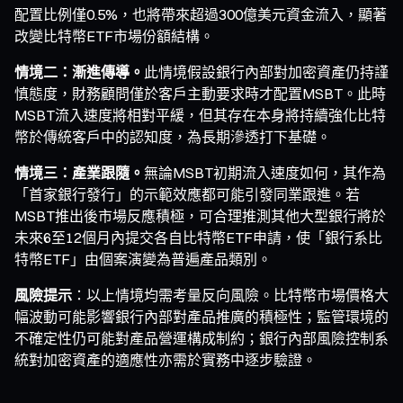
配置比例僅0.5%，也將帶來超過300億美元資金流入，顯著
改變比特幣ETF市場份額結構。
情境二：漸進傳導。
此情境假設銀行內部對加密資產仍持謹
慎態度，財務顧問僅於客戶主動要求時才配置MSBT。此時
MSBT流入速度將相對平緩，但其存在本身將持續強化比特
幣於傳統客戶中的認知度，為長期滲透打下基礎。
情境三：產業跟隨。
無論MSBT初期流入速度如何，其作為
「首家銀行發行」的示範效應都可能引發同業跟進。若
MSBT推出後市場反應積極，可合理推測其他大型銀行將於
未來6至12個月內提交各自比特幣ETF申請，使「銀行系比
特幣ETF」由個案演變為普遍產品類別。
風險提示
：以上情境均需考量反向風險。比特幣市場價格大
幅波動可能影響銀行內部對產品推廣的積極性；監管環境的
不確定性仍可能對產品營運構成制約；銀行內部風險控制系
統對加密資產的適應性亦需於實務中逐步驗證。