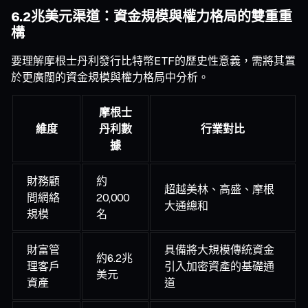
6.2兆美元渠道：資金規模與權力格局的雙重重
構
要理解摩根士丹利發行比特幣ETF的歷史性意義，需將其置
於更廣闊的資金規模與權力格局中分析。
摩根士
維度
丹利數
行業對比
據
財務顧
約
超越美林、高盛、摩根
問網絡
20,000
大通總和
規模
名
財富管
具備將大規模傳統資金
約6.2兆
理客戶
引入加密資產的基礎通
美元
資產
道