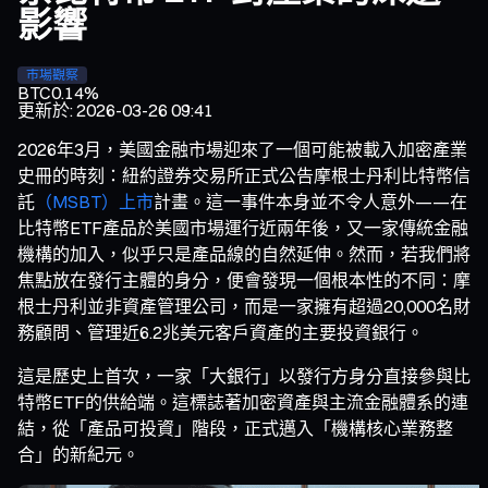
影響
市場觀察
BTC
0.14%
更新於
:
2026-03-26 09:41
2026年3月，美國金融市場迎來了一個可能被載入加密產業
史冊的時刻：紐約證券交易所正式公告摩根士丹利比特幣信
託
（MSBT）上市
計畫。這一事件本身並不令人意外——在
比特幣ETF產品於美國市場運行近兩年後，又一家傳統金融
機構的加入，似乎只是產品線的自然延伸。然而，若我們將
焦點放在發行主體的身分，便會發現一個根本性的不同：摩
根士丹利並非資產管理公司，而是一家擁有超過20,000名財
務顧問、管理近6.2兆美元客戶資產的主要投資銀行。
這是歷史上首次，一家「大銀行」以發行方身分直接參與比
特幣ETF的供給端。這標誌著加密資產與主流金融體系的連
結，從「產品可投資」階段，正式邁入「機構核心業務整
合」的新紀元。