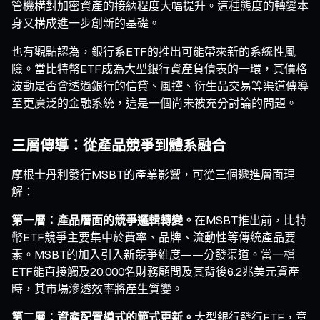
管機構對加密資產的接納程度大幅提升。這種態度的轉變本
身又構成進一步創新的基礎。
也有觀點認為，銀行系ETF的推出可能帶來新的系統性風
險。當比特幣ETF成為大型銀行資產負債表的一環，其價格
波動是否會透過銀行的信貸、風控、衍生品交易等渠道傳導
至更廣泛的金融系統，這是一個尚未被充分討論的問題。
三層傳導：從產品競爭到體系融合
摩根士丹利發行MSBT的產業影響，可從三個遞進層面理
解：
第一層：產品層面的競爭邏輯轉變。
在MSBT推出前，比特
幣ETF競爭主要集中於費率、品牌、流動性等傳統產品要
素。MSBT的加入引入新競爭維度——分發渠道。當一檔
ETF能直接觸及20,000名財務顧問及其背後6.2兆美元資產
時，其市場滲透效率將產生質變。
第二層：資產配置模式的範式更新。
大型銀行發行ETF，意