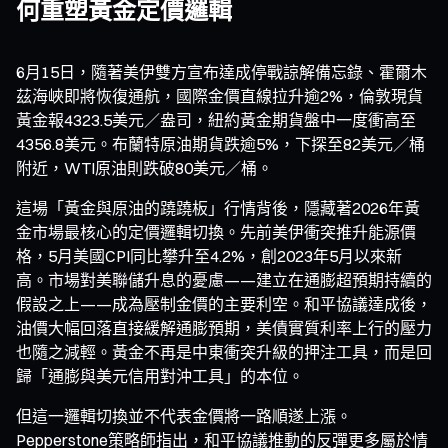
何重塑黃金定價邏輯
6月15日，隨著美伊雙方宣布達成停戰諒解備忘錄、霍爾木
茲海峽即將恢復通航，國際金價直線拉升逾2%，倫敦現貨
黃金報4323.5美元／盎司，紐約黃金期貨盤中一度衝高至
4356.8美元。布蘭特原油期貨跌逾5%，下探至82美元／桶
附近，WTI原油則跌破80美元／桶。
這場「黃金與原油的蹺蹺板」行情背後，隱藏著2026年黃
金市場最核心的定價邏輯切換。先前美伊衝突推升能源價
格，5月美國CPI同比攀升至4.2%，創2023年5月以來新
高。市場對美聯儲升息的憂慮——建立在通膨超預期持續的
假設之上——成為壓制金價的主要利空。和平協議達成後，
油價大幅回落直接緩解通膨預期，美債實質利率上行的壓力
也隨之減輕。黃金不再是中東衝突升級的押注工具，而是回
歸「通膨與美元信用對沖工具」的本位。
但這一邏輯切換並不代表金價將一路順遂上漲。
Pepperstone策略師指出，和平協議推動的反彈更多屬於情