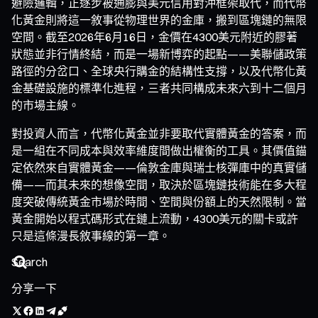
避險邏輯，正逐步被通膨與美元信用對沖框架取代，而代幣
化黃金則將這一敘事從物理世界的金庫，搬到區塊鏈的無限
空間。截至2026年6月16日，金價在4300美元附近的膠著
狀態並非行情終結，而是一場新博弈的起點——美聯儲政策
路徑的分岔口、全球央行購金的結構性支撐，以及代幣化黃
金基礎設施的標準化進程，三者共同構成未來六到十二個月
的市場主線。
對投資人而言，代幣化黃金並非要取代實體黃金的答案，而
是一組在不同成本與效率維度間做出權衡的工具。其價值錨
定依然來自實體黃金——倫敦金庫與瑞士核彈庫中的真實儲
備——而其未來的想像空間，取決於區塊鏈技術能在多大程
度突破傳統黃金市場於時間、空間與份額上的天然限制。當
黃金開始以程式碼形式在鏈上流動，4300美元的關卡或許
只是這條漫長敘事線的第一章。
分享一下