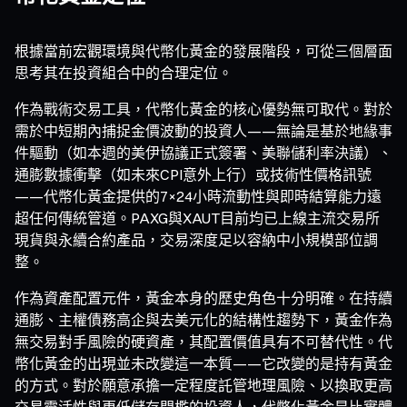
根據當前宏觀環境與代幣化黃金的發展階段，可從三個層面
思考其在投資組合中的合理定位。
作為戰術交易工具，代幣化黃金的核心優勢無可取代。對於
需於中短期內捕捉金價波動的投資人——無論是基於地緣事
件驅動（如本週的美伊協議正式簽署、美聯儲利率決議）、
通膨數據衝擊（如未來CPI意外上行）或技術性價格訊號
——代幣化黃金提供的7×24小時流動性與即時結算能力遠
超任何傳統管道。PAXG與XAUT目前均已上線主流交易所
現貨與永續合約產品，交易深度足以容納中小規模部位調
整。
作為資產配置元件，黃金本身的歷史角色十分明確。在持續
通膨、主權債務高企與去美元化的結構性趨勢下，黃金作為
無交易對手風險的硬資產，其配置價值具有不可替代性。代
幣化黃金的出現並未改變這一本質——它改變的是持有黃金
的方式。對於願意承擔一定程度託管地理風險、以換取更高
交易靈活性與更低儲存門檻的投資人，代幣化黃金是比實體