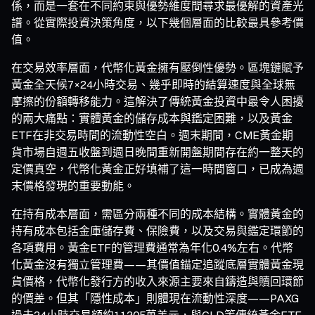
係，而是一套在不同約束與優勢維度間尋求最優解的資產光
譜。從實際投資決策角度，以下幾個層面的比較最具參考價
值。
在交易效率層面，代幣化黃金擁有壓倒性優勢。區塊鏈賦予
黃金全天候7×24小時交易、幾乎即時的結算速度與全球無
摩擦的份額轉移能力。這解決了傳統黃金投資中最令人困擾
的兩大痛點：實體黃金的儲存成本與鑑定困難，以及黃金
ETF在非交易時間的流動性空白。週末期間，CME黃金期
貨市場自週五收盤到週日晚間重新開盤期間存在約一整天的
定價真空，代幣化黃金正好填補了這一時間窗口，已成為週
末價格發現的重要動能。
在持有成本層面，需區分兩種不同的成本結構。實體黃金的
持有成本包括金庫儲存費、保險費，以及交易與鑑定環節的
各項費用。黃金ETF的管理費通常為年化0.4%左右。代幣
化黃金沒有獨立管理費——其價值錨定追蹤底層實體黃金現
貨價格，代幣化發行方的收入來源主要來自鑄造與贖回環節
的價差。但其「隱性成本」則體現在流動性深度——PAXG
過去24小時交易額約11305萬美元，與GLD等傳統黃金ETF