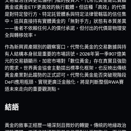
黃金或黃金ETF更高效的執行載體。但這種「高效」的代價
是對特定發行方、特定託管體系與特定法律管轄區的信任集
中。這與直接持有實體黃金的「無對手方」狀態有本質差異
——後者不依賴任何人的償付承諾，但付出的代價是物理安
全與轉移效率。
作為新興資產類別的觀察窗口，代幣化黃金的交易數據與持
有人結構本身就是重要的市場訊號。2026年第一季907億美
元的交易額顯示，加密市場對「數位黃金」存在真實且強勁
的需求。世界黃金協會主動提出標準化框架，也反映出傳統
黃金產業對此趨勢的正式認可。代幣化黃金能否突破現階段
DeFi應用瓶頸、實現更廣泛金融化，將是判斷整個RWA賽
道未來走向的重要觀測點。
結語
黃金的敘事正經歷一場深刻且微妙的轉變。傳統的地緣政治