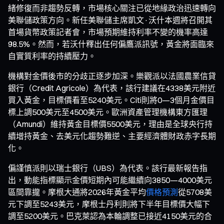
緒修復而非趨勢反轉，市場核心關注已從地緣政治迅速轉向
美聯儲政策方向。新任美聯儲主席凱文·沃什本週將召開其
首場貨幣政策記者會，市場預期維持利率不變的機率高達
98.5%。然而，若沃什釋出任何偏鷹派訊號，黃金將面臨來
自實質利率的持續壓力。
機構對金價後市的分歧正逐步加深。樂觀派以法國農業信貸
銀行（Credit Agricole）為代表，該行建議在4338美元附近
買入黃金，目標價看至5240美元。Citi則將0—3個月金價目
標上調500美元至4500美元。歐洲資產管理機構東方匯理
（Amundi）維持黃金目標價5500美元，理由是全球央行持
續增持黃金、去美元化趨勢難逆、主要經濟體財政赤字長期
化。
偏謹慎派則以瑞士銀行（UBS）為代表。該行最新報告指
出，動能指標顯示金價短期內可能繼續向3850—4000美元
區間靠攏。摩根大通將2026年黃金平均
價格預測
從5708美
元下調至5243美元，摩根士丹利則將下半年目標價大幅下
調至5200美元。巴克萊認為本輪調整已接近4150美元的合