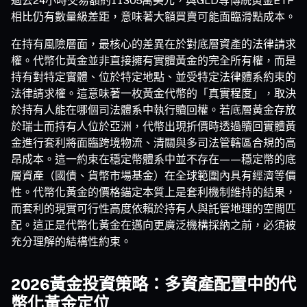
相比仍有數量級差距，意味著大額買賣可能面臨滑點成本。
在持有風險層面，最核心的差異在於對底層資產的法律請求
權。代幣化黃金並非直接擁有實體黃金的完全所有權，而是
持有對特定實體、位於特定地點、並受特定法律體系約束的
法律請求權。這意味著一枚黃金代幣的「真實程度」，取決
於持有人能在哪個司法體系中執行贖回權。若底層黃金存放
於瑞士而持有人位於亞洲，代幣出現折價時透過贖回實體黃
金進行套利將面臨跨境物流、清關與多司法管轄區合規的高
昂成本。這一約束在穩定幣體系中並不存在——穩定幣的底
層資產（國債、貨幣市場基金）在全球範圍內具有經濟等價
性。代幣化黃金的價格錨定本質上是套利機制維持的結果，
而套利的現實可行性高度依賴於持有人與託管地理的空間匹
配。這正是代幣化黃金在邁向更廣泛機構採納之前，必須被
充分理解的結構性約束。
2026黃金投資策略：多資產配置中的代
幣化黃金定位