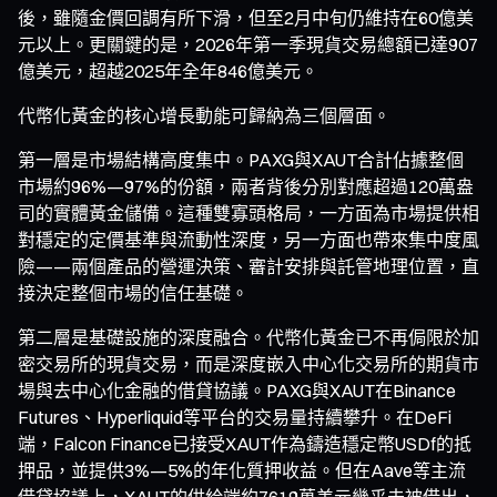
後，雖隨金價回調有所下滑，但至2月中旬仍維持在60億美
元以上。更關鍵的是，2026年第一季現貨交易總額已達907
億美元，超越2025年全年846億美元。
代幣化黃金的核心增長動能可歸納為三個層面。
第一層是市場結構高度集中。PAXG與XAUT合計佔據整個
市場約96%—97%的份額，兩者背後分別對應超過120萬盎
司的實體黃金儲備。這種雙寡頭格局，一方面為市場提供相
對穩定的定價基準與流動性深度，另一方面也帶來集中度風
險——兩個產品的營運決策、審計安排與託管地理位置，直
接決定整個市場的信任基礎。
第二層是基礎設施的深度融合。代幣化黃金已不再侷限於加
密交易所的現貨交易，而是深度嵌入中心化交易所的期貨市
場與去中心化金融的借貸協議。PAXG與XAUT在Binance
Futures、Hyperliquid等平台的交易量持續攀升。在DeFi
端，Falcon Finance已接受XAUT作為鑄造穩定幣USDf的抵
押品，並提供3%—5%的年化質押收益。但在Aave等主流
借貸協議上，XAUT的供給端約7619萬美元幾乎未被借出，