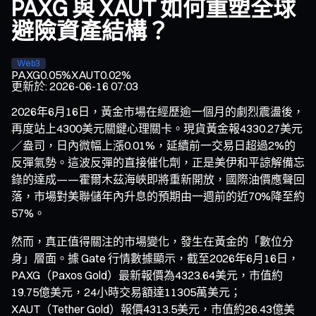
PAXG 與 XAUT 如何重塑全球
避險資產結構？
Web3
PAXG
0.05%
XAUT
0.02%
更新於
:
2026-06-16 07:03
2026年6月16日，黃金市場在經歷逾一個月的劇烈震盪後，
再度站上4300美元關鍵心理關卡。現貨黃金報4330.27美元
／盎司，日內微幅上漲0.01%，延續前一交易日超過2%的
反彈氣勢。這波反彈的直接催化劑，正是美伊和平諒解備忘
錄的達成——霍爾木茲海峽即將重新開放，國際油價應聲回
落，市場對美聯儲年內升息的預期由一週前的近70%降至約
57%。
然而，真正值得關注的市場變化，發生在黃金的「數位分
身」層面。據 Gate 行情數據顯示，截至2026年6月16日，
PAXG（Paxos Gold）最新報價為4323.64美元，市值約
19.75億美元，24小時交易額達11305萬美元；
XAUT（Tether Gold）報價4313.5美元，市值約26.43億美