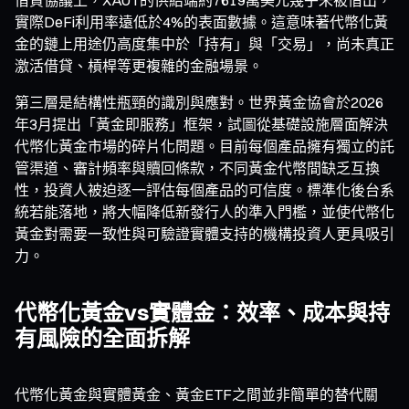
實際DeFi利用率遠低於4%的表面數據。這意味著代幣化黃
金的鏈上用途仍高度集中於「持有」與「交易」，尚未真正
激活借貸、槓桿等更複雜的金融場景。
第三層是結構性瓶頸的識別與應對。世界黃金協會於2026
年3月提出「黃金即服務」框架，試圖從基礎設施層面解決
代幣化黃金市場的碎片化問題。目前每個產品擁有獨立的託
管渠道、審計頻率與贖回條款，不同黃金代幣間缺乏互換
性，投資人被迫逐一評估每個產品的可信度。標準化後台系
統若能落地，將大幅降低新發行人的準入門檻，並使代幣化
黃金對需要一致性與可驗證實體支持的機構投資人更具吸引
力。
代幣化黃金vs實體金：效率、成本與持
有風險的全面拆解
代幣化黃金與實體黃金、黃金ETF之間並非簡單的替代關