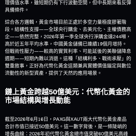
理價值水準，雖短期仍有下行波動空間，但中長期來看反彈
具備條件。
綜合各方邏輯，黃金市場目前正處於多空力量極度膠著階
段。結構性支撐——全球央行購金、去美元化、主權債務高
企——依然完整，2026年第一季全球央行淨購金達244噸，
高於近五年平均水準，中國黃金儲備已連續19個月增持。
但戰術性壓力——較高的實質利率、可能延後的美聯儲降息
週期——短期內難以消退。這種「結構利多、戰術承壓」的
雙重敘事，正好為代幣化黃金這類兼具實體價值錨定與數位
流動性的新型資產，提供了天然的應用場景。
鏈上黃金跨越50億美元：代幣化黃金的
市場結構與增長動能
截至2026年6月16日，PAXG與XAUT兩大代幣化黃金產品
合計市值已接近50億美元。這一數字背後，是一條陡峭的
增長曲線：2026年初代幣化黃金總市值突破60億美元高峰