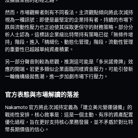
然而，市場觀察者則有不同看法。主流觀點傾向將此次減持
視為一種訊號：即便是最堅定的企業持有者，持續的市場下
跌與流動性壓力也正迫使其採取更保守的財務策略。部分分
析人士認為，這標誌企業級比特幣持有策略已從「無條件增
持」階段，進入「精細化、動態化管理」階段，流動性管理
的重要性已超越單純資產積累。
另一部分聲音則較為悲觀，推測這可能是「多米諾骨牌」效
應的開端。若更多類似企業面臨同樣資金壓力，可能引發新
一輪機構級拋售潮，進一步加劇市場下行壓力。
官方表態與市場解讀的落差
Nakamoto 官方將此次減持定義為「建立美元營運儲備」的
戰術性安排，核心敘事是：這是一個主動、有序的資產配置
優化過程，旨在更好支持核心業務發展，並不矛盾於對比特
幣長期價值的信心。