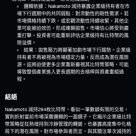
邏輯依據：Nakamoto 減持暴露企業級持有者在市
場下行週期中的共同弱點：對流動性的剛性需求。若
市場價格持續下跌，或宏觀流動性持續收緊，其他企
業可能被迫效仿，形成連鎖拋售。市場信心將受到嚴
重打擊，投資者可能重新評估企業級持有比特幣的風
險溢價。
結果：拋售壓力將顯著加劇市場下行趨勢。企業級
持有者不再被視為市場穩定力量，反而成為潛在風險
源。這將迫使更多企業重新審視其比特幣策略，可能
導致整個產業進入更長週期的去槓桿與資產重組過
程。
結語
Nakamoto 減持284枚比特幣，看似一筆數額有限的交易，
實則折射當前市場深層邏輯的一面鏡子。它揭示企業級比特
幣策略從狂熱增持到冷靜管理的轉變，也暴露高度集中化格
局下的潛在風險。對市場參與者而言，與其關注單次減持的