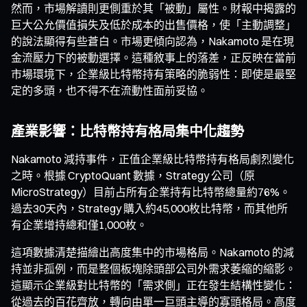
然而，市場解讀則更側重於其「被動」屬性。財報中揭露的
巨大公允價值損失及低於成本的出售價格，使「主動調整」
的說法顯得有些蒼白。市場更傾向認為，Nakamoto 是在現
金流壓力下的被動選擇。這種敘事上的落差，正反映在當前
市場環境下，企業級比特幣持有策略的脆弱性：即使是最堅
定的多頭，也不得不在流動性面前妥協。
產業影響：比特幣持有格局集中化趨勢
Nakamoto 減持事件，正值企業級比特幣持有格局劇烈變化
之時。根據 CryptoQuant 數據，Strategy 公司（原
MicroStrategy）目前占所有企業持有比特幣總量約76%。
過去30天內，Strategy 購入約45,000枚比特幣，而其他所
有企業增持總和僅1,000枚。
這項數據清楚描繪出高度集中的市場格局。Nakamoto 的減
持並非孤例，而是整個板塊除頭部公司外需求萎縮的縮影。
這顯示企業級對比特幣的「需求側」正在發生結構性變化：
從過去的百花齊放，轉向由單一巨頭主導的寡頭格局。高度