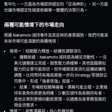
集中化，一方面為市場提供穩定的「定海神針」，另一方面
也讓市場穩定性過度依賴單一實體的決策行為。
兩種可能情境下的市場走向
根據 Nakamoto 減持事件及其反映的產業趨勢，我們可推演
未來市場可能演變的兩種情境：
情境一：短期壓力釋放，結構性調整深化
邏輯依據：Nakamoto 減持是為補足流動性，一旦
美元儲備建立完成，拋售壓力將緩解。其他面臨類似
壓力的企業可能效仿，但市場將逐漸消化這種結構性
調整。比特幣持有格局將進一步向 Strategy 等頭部公
司集中，形成「強者恆強」局面。
結果：市場經短期陣痛後，價格可能企穩。企業級
持有者角色將更為明確：少數巨頭作為長期持有者，
其他企業則更傾向動態管理，以適應自身業務發展的
現金流需求。
情境二：拋售潮蔓延，信心危機加劇