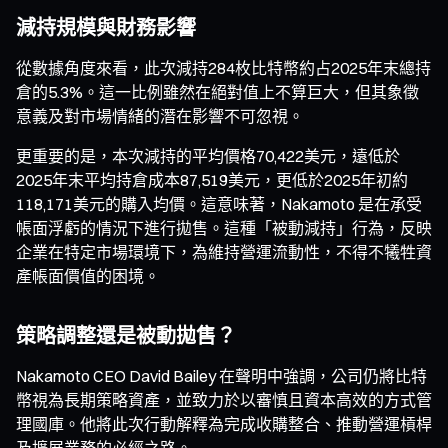
減持規模與財務影響
從數據角度來看，此次減持284枚比特幣約占2025年末總持
倉的5.3%。這一比例雖然在絕對值上不算巨大，但其象徵
意義及對市場情緒的潛在影響不可忽視。
更重要的是，本次減持的平均價格70,422美元，遠低於
2025年末平均持倉成本87,519美元，更低於2025年初約
118,171美元的購入均價。這意味著，Nakamoto 是在承受
帳面浮虧的情況下進行拋售。這種「被動減持」行為，反映
企業在特定市場環境下，為維持營運流動性，不得不犧牲資
產帳面價值的困境。
策略調整還是被動拋售？
Nakamoto CEO David Bailey 在聲明中強調，公司仍將比特
幣視為長期策略資產，並致力於以審慎且資本高效的方式管
理國庫。他將此次行動解釋為完成收購整合、推動營運槓桿
及擴展業務的必經之路。