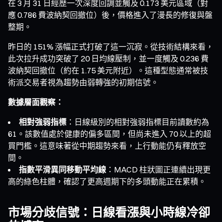
在 3 月 31 日經歷一次深度回調並觸及 0.173 美元區域（對
應 0.786 費波納契回撤位）後，價格進入了漫長的修復與盤
整期。
昨日的 151% 漲幅正式打破了這一沉寂。從技術結構來看，
此次拉升成功突破了 20 日均線壓制，並一度觸及 0.236 費
波納契回撤位（約在 1.75 美元附近）。這種型態通常被技
術派交易者視為趨勢由弱轉強的初期信號。
數據層面觀察：
相對強弱指標
：日線級別的相對強弱指標目前讀數約為
61。該數值處於健康的偏多區間，但尚未進入 70 以上的超
買門檻。這意味著從中期趨勢來看，上行動能仍有釋放空
間。
指數平滑異同移動平均線
：MACD 柱狀圖正連續出現更
高的綠色柱體，確認了更高週期下的多頭動能正在累積。
市場分歧信號：日線看漲與小時線冷卻