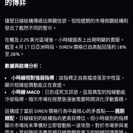
的博弈
儘管日線結構傳遞出樂觀信號，但短週期的市場微觀結構則
發出了截然不同的警示。
在觸及 2.25 美元區域後，小時線圖表上出現明顯的賣壓。
截至 4 月 17 日亞洲時段，SIREN 價格已自高點回落約 16%
至 26%。
數據與結構分析：
小時線相對強弱指標
：該指標正自高檔滑落至中性區，
顯示短線追價動能正在衰退。
小時線 MACD
：已形成死叉訊號。這是典型的短線動能
冷卻指標，暗示市場在經歷急漲後需要時間消化浮動籌碼。
這構成了當前 SIREN 價格行為中最核心的矛盾點——
週期
錯配
。日線級別的結構指向更高目標位，但小時級別的指標
顯示市場尚未準備好立即發動新一波攻勢。對於市場參與者
而言，當前階段不應忽視日線樂觀背景下的短線回調風險。