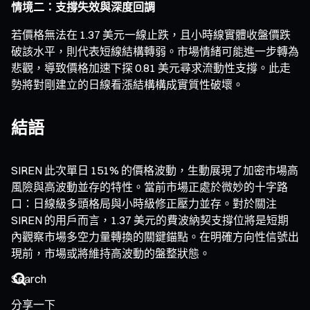
情境二：支撐失效與深度回調
若價格無法在 1.37 美元一線止跌，且小時線實體收盤價跌
破該水平，則代表短線結構轉弱。市場情緒可能進一步轉為
悲觀，導致價格加速下探 0.81 美元尋求流動性支撐。此走
勢將對剛建立的日線看漲結構構成實質性破壞。
結語
SIREN 此次單日 151% 的價格波動，生動展現了加密市場高
風險與高波動並存的特性。當前市場正處於微妙的十字路
口：日線級多頭格局與小時級修正壓力並存。對於關注
SIREN 的用戶而言，1.37 美元的費波納契支撐位將是短期
內觀察市場多空力量轉換的關鍵錨點。在明確方向性信號出
現前，市場或將維持高波動的盤整狀態。
分享一下