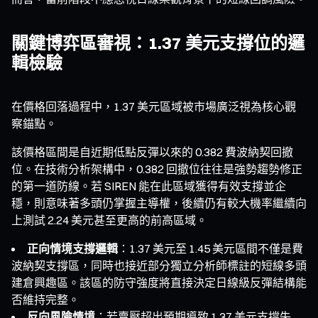
關鍵博弈區審視：1.37 美元支撐位的邏
輯檢驗
在價格回落過程中，1.37 美元區域被市場廣泛視為核心觀
察錨點。
該價格區間是自近期低點反彈以來的 0.382 費波納契回撤
位。在技術分析架構中，0.382 回撤位往往是強勢趨勢修正
的第一道防線。若 SIREN 能在此區域獲得有效支撐並企
穩，則意味著多頭仍掌握主導權，後續仍有較大機率繼續向
上測試 2.24 美元甚至更高的前高區域。
正向情境支撐邏輯
：1.37 美元至 1.45 美元區間不僅是費
波納契支撐區，同時也接近部分獨立分析師標註的短線多頭
建倉興趣區。該區的防守強度將直接決定日線級反彈結構能
否維持完整。
反向風險情境
：若賣壓超出預期導致 1.37 美元支撐失