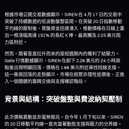
根據市場公開交易數據顯示，SIREN 在 4 月 17 日的交易中
突破了持續數週的低波動盤整區間。在突破 20 日指數移動
平均線的壓制後，買盤資金迅速湧入，推動價格在日線上畫
出一根漲幅高達 151% 的長紅 K 棒，最高觸及 2.25 美元阻
力區附近。
然而，隨著垂直拉升而來的是短週期內的獲利了結壓力。
Gate 行情數據顯示，SIREN 在創下 2.26 美元的 24 小時高
點後出現明顯回落，價格在 1.66 美元附近尋找短線支撐。
這一衝高回落的走勢顯示，市場在經歷非理性追價後，正進
入一個關鍵的籌碼交換與支撐確認階段。
背景與結構：突破盤整與費波納契壓制
此次價格異動並非毫無徵兆。自今年 1 月下旬以來，SIREN
的 20 日移動平均線一直充當著動態支撐與壓力的分界線。