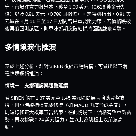
守，市場注意力將迅速下移至 1.00 美元（0.618 黃金分割
位）以及 0.81 美元（0.786 回撤位）。需特別指出，0.81 美
元區在 4 月 11 日至 17 日期間曾是重要阻力帶，若價格跌破
後再度回測該區，則意味近期突破結構將面臨嚴峻考驗。
多情境演化推演
基於上述分析，針對 SIREN 後續市場結構，可做出以下兩
種情境邏輯推演：
情境一：支撐確認與趨勢延續
若 SIREN 能在 1.37 美元至 1.45 美元區間展現強勁買盤支
撐，且小時線指標完成修復（如 MACD 再度形成金叉），
則短線修正大概率宣告結束。在此情境下，價格有望重新蓄
勢，再次挑戰 2.24 美元阻力，並以此為跳板上攻前波高
點。