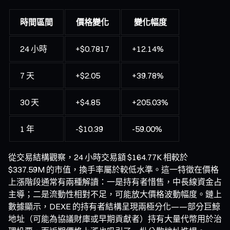
時間區間
價格變化
變化幅度
24 小時
+$0.7817
+12.14%
7 天
+$2.05
+39.78%
30 天
+$4.85
+205.03%
1 年
-$10.39
-59.00%
從交易結構觀察，24 小時交易額 $164.77K 相較於
$337.59M 的市值，換手率屬於較低水準。這一特徵在價格
上漲階段通常有兩種解讀：一是持有者惜售，中長線資金占
主導；二是流動性相對不足，可能放大價格波動幅度。鏈上
數據顯示，DEXE 的持有者結構呈現兩極分化——部分巨鯨
地址（可能為協議財庫或早期貢獻者）持有大量代幣用於治