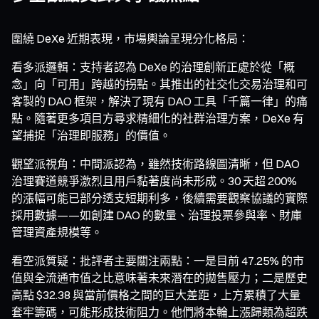
圍繞 DeXe 近期表現，市場輿論呈現分化格局：
看多派邏輯：支持者認為 DeXe 的治理創新正處於從「概
念」向「可用」跨越的拐點。其推出的社交化交易治理和可
客製的 DAO 框架，解決了現有 DAO 工具「千篇一律」的痛
點。隨著更多項目方尋求精細化的社群治理方案，DeXe 有
望捕捉「治理即服務」的價值。
觀望派視角：中間派認為，雖然技術路線圖清晰，但 DAO
治理賽道競爭激烈且用戶黏著度尚未形成。30 天超 200%
的漲幅可能已部分透支短期利多，後續需要觀察協議的實際
採用數據——如創建 DAO 的數量、治理投票參與率、財庫
管理資產規模等。
看空派質疑：批評者主要關注兩點：一是目前 47.25% 的市
值與全流通市值之比意味著未來潛在的拋售壓力；二是歷史
高點 $32.38 與當前價格之間的巨大差距，上方累積了大量
套牢籌碼，可能形成技術阻力。他們將本輪上漲歸類為超跌