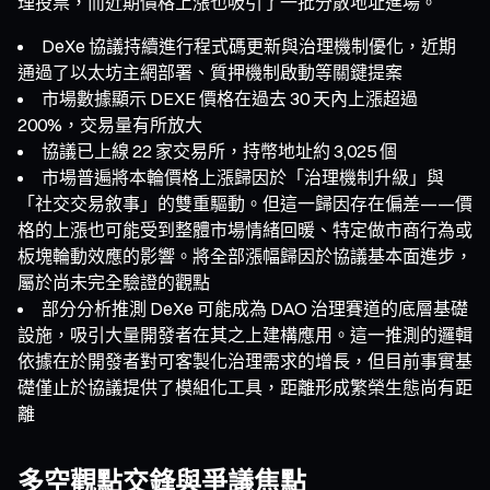
理投票，而近期價格上漲也吸引了一批分散地址進場。
DeXe 協議持續進行程式碼更新與治理機制優化，近期
通過了以太坊主網部署、質押機制啟動等關鍵提案
市場數據顯示 DEXE 價格在過去 30 天內上漲超過
200%，交易量有所放大
協議已上線 22 家交易所，持幣地址約 3,025 個
市場普遍將本輪價格上漲歸因於「治理機制升級」與
「社交交易敘事」的雙重驅動。但這一歸因存在偏差——價
格的上漲也可能受到整體市場情緒回暖、特定做市商行為或
板塊輪動效應的影響。將全部漲幅歸因於協議基本面進步，
屬於尚未完全驗證的觀點
部分分析推測 DeXe 可能成為 DAO 治理賽道的底層基礎
設施，吸引大量開發者在其之上建構應用。這一推測的邏輯
依據在於開發者對可客製化治理需求的增長，但目前事實基
礎僅止於協議提供了模組化工具，距離形成繁榮生態尚有距
離
多空觀點交鋒與爭議焦點