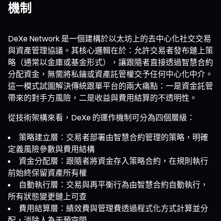
機制
DeXe Network 是一個建構於以太坊上的去中心化社交交易
與資產管理協議。其核心邏輯在於：允許交易者發布鏈上策
略（通常以金庫或基金形式），讓跟隨者直接透過智慧合約
分配資金，無需將私鑰或資產託管權交予任何中心化中介。
這一模式試圖解決傳統跟單平台的兩大痛點：一是資金託管
帶來的對手方風險，二是收益與費用結算的不透明性。
從技術架構來看，DeXe 的運作機制可分為四個層級：
策略建立層：交易者部署由智慧合約管理的策略，明確
定義風險參數與費用結構
資金分配層：跟隨者將資金存入策略合約，在規則執行
前始終保留資產所有權
自動執行層：交易與再平衡行為由智慧合約自動執行，
所有狀態變更鏈上可查
費用結算層：績效費與管理費透過程式化方式計算並分
配，消除人為干預空間