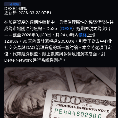
市場觀察
DEXE
4.69%
更新於
:
2026-03-23 07:51
在加密資產的週期性輪動中，具備治理屬性的協議代幣往往
成為市場關注的焦點。DeXe（
DEXE
）近期表現尤為突出
——截至 2026年3月23日，其 24 小時內
價格
上漲
12.65%，30 天內累計漲幅達 205.03%，引發了對去中心化
社交交易與 DAO 治理賽道的新一輪討論。本文將從項目定
位、代幣經濟模型、鏈上數據與多情境推演等層面，對
DeXe Network 進行系統性剖析。