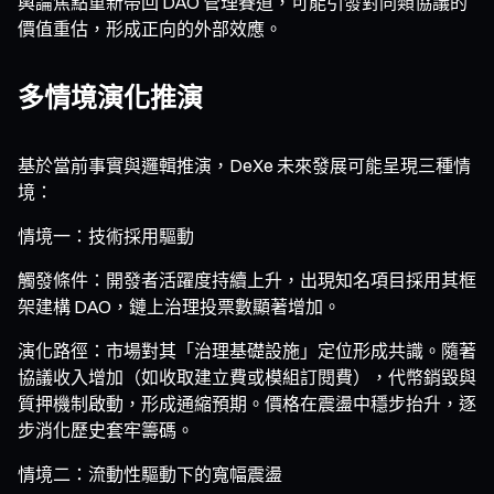
輿論焦點重新帶回 DAO 管理賽道，可能引發對同類協議的
價值重估，形成正向的外部效應。
多情境演化推演
基於當前事實與邏輯推演，DeXe 未來發展可能呈現三種情
境：
情境一：技術採用驅動
觸發條件：開發者活躍度持續上升，出現知名項目採用其框
架建構 DAO，鏈上治理投票數顯著增加。
演化路徑：市場對其「治理基礎設施」定位形成共識。隨著
協議收入增加（如收取建立費或模組訂閱費），代幣銷毀與
質押機制啟動，形成通縮預期。價格在震盪中穩步抬升，逐
步消化歷史套牢籌碼。
情境二：流動性驅動下的寬幅震盪