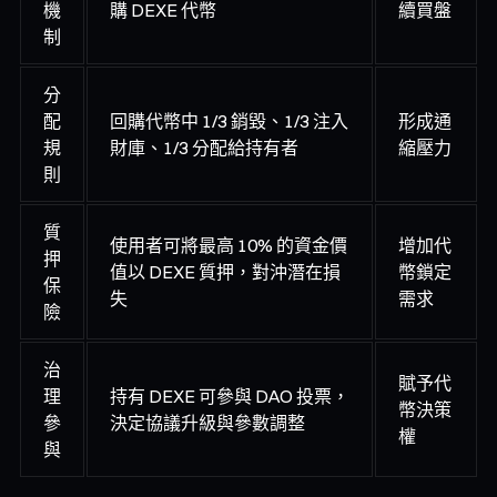
機
購 DEXE 代幣
續買盤
制
分
配
回購代幣中 1/3 銷毀、1/3 注入
形成通
規
財庫、1/3 分配給持有者
縮壓力
則
質
使用者可將最高 10% 的資金價
增加代
押
值以 DEXE 質押，對沖潛在損
幣鎖定
保
失
需求
險
治
賦予代
理
持有 DEXE 可參與 DAO 投票，
幣決策
參
決定協議升級與參數調整
權
與