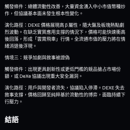
觸發條件：總體流動性改善，大量資金湧入中小市值幣種炒
作，但協議基本面未發生根本性變化。
演化路徑：DEXE 價格展現高 β 屬性，隨大盤及板塊熱點劇
烈波動。在缺乏實質應用支撐的情況下，價格可能快速衝高
後回落，形成「雲霄飛車」行情。全流通市值的壓力將在情
緒消退後浮現。
情境三：競爭加劇與敘事被證偽
觸發條件：出現更具創新性或更低門檻的競品搶占市場份
額，或 DeXe 協議出現重大安全漏洞。
演化路徑：用戶與開發者流失，協議陷入停滯。DEXE 失去
敘事支撐，價格回歸至純粹基於流動性的博弈，面臨持續下
行壓力。
結語