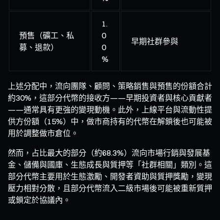
1.
預售（礦工、私
0
早期社群參與
募、退款）
0
%
上述分配中，流向團隊、顧問、策略銷售與預售的份額合計
約30%，這部分代幣的接收方——早期投資者與核心貢獻者
——通常具有更強的變現動機。此外，上線平台與流動性提
供方份額（15%）中，做市商持有的代幣在解鎖後也可能被
用於調整做市倉位。
然而，占比最大的部分（約68.3%）流向市場行銷與發展基
金、儲備與國庫、生態成長與質押等「社群相關」類別。這
部分代幣主要用於生態激勵、開發者資助與質押獎勵，變現
壓力相對分散，且部分代幣流入二級市場後可能被重新質押
或鎖定於協議內。