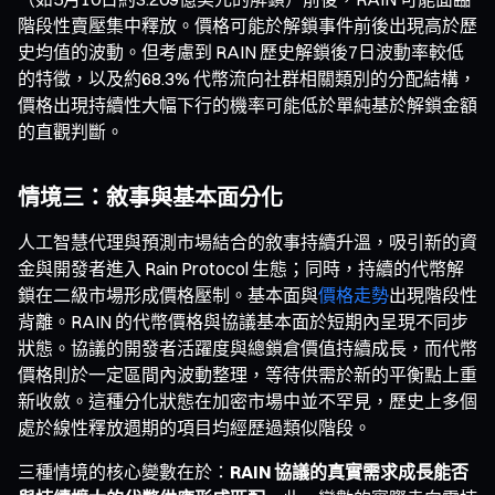
階段性賣壓集中釋放。價格可能於解鎖事件前後出現高於歷
史均值的波動。但考慮到 RAIN 歷史解鎖後7日波動率較低
的特徵，以及約68.3% 代幣流向社群相關類別的分配結構，
價格出現持續性大幅下行的機率可能低於單純基於解鎖金額
的直觀判斷。
情境三：敘事與基本面分化
人工智慧代理與預測市場結合的敘事持續升溫，吸引新的資
金與開發者進入 Rain Protocol 生態；同時，持續的代幣解
鎖在二級市場形成價格壓制。基本面與
價格走勢
出現階段性
背離。RAIN 的代幣價格與協議基本面於短期內呈現不同步
狀態。協議的開發者活躍度與總鎖倉價值持續成長，而代幣
價格則於一定區間內波動整理，等待供需於新的平衡點上重
新收斂。這種分化狀態在加密市場中並不罕見，歷史上多個
處於線性釋放週期的項目均經歷過類似階段。
三種情境的核心變數在於：
RAIN 協議的真實需求成長能否