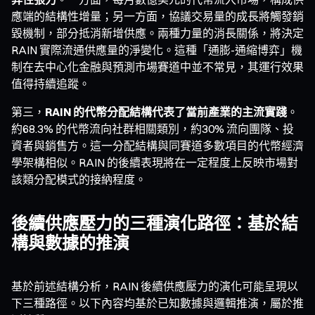
應端的結構性增量；另一方面，協議交易量的成長將觸發銷
毀機制，部分抵消新增供應。兩種力量的消長關係，將決定
RAIN 實際流通供應量的淨變化。這種「通膨-通縮博弈」機
制在去中心化金融與預測市場賽道中並不常見，其運行效果
值得持續追蹤。
第三，
RAIN 的代幣分配結構代表了當前產業的主流實踐
。
約68.3% 的代幣流向社群相關類別，約30% 流向團隊、投
資者與銷售方。這一分配結構與同賽道多數項目的代幣經濟
學架構相似。RAIN 的後續表現將在一定程度上反映市場對
該類分配模式的接納程度。
後續供應壓力的三種演化路徑：基於結
構與數據的推演
基於前述結構分析，RAIN 後續供應壓力的演化可能呈現以
下三種路徑。以下內容均基於已知數據與邏輯推演，屬於推