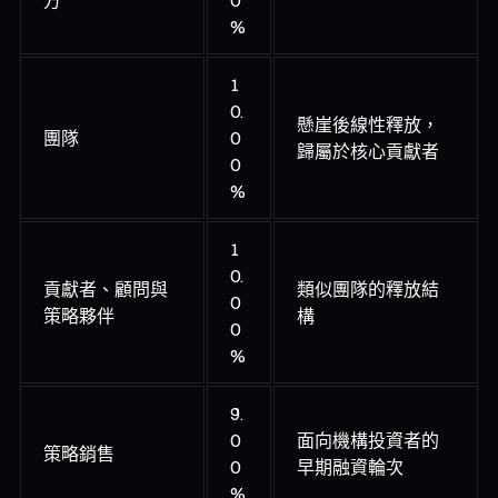
%
1
0.
懸崖後線性釋放，
團隊
0
歸屬於核心貢獻者
0
%
1
0.
貢獻者、顧問與
類似團隊的釋放結
0
策略夥伴
構
0
%
9.
0
面向機構投資者的
策略銷售
0
早期融資輪次
%