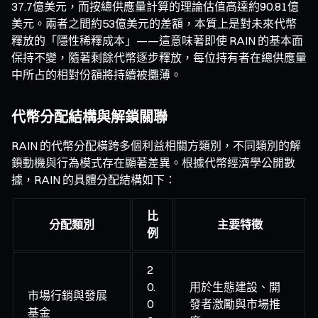
37.7億美元，而按總供應量計算的理論估值高達約90.81億
美元。兩者之間約53億美元的差額，本質上是對未來代幣
釋放的「隱性稀釋成本」——這意味著即使 RAIN 的基本面
保持不變，隨著剩餘代幣逐步釋放，每位持有者在總供應量
中所占的相對份額將持續被攤薄。
代幣分配結構與解鎖關聯
RAIN 的代幣分配橫跨多個利益相關方類別，不同類別的解
鎖動機與行為模式存在顯著差異。根據代幣經濟學公開數
據，RAIN 的具體分配結構如下：
比
分配類別
主要特徵
例
2
0.
用於生態建設、開
市場行銷與發展
0
發者激勵與市場推
基金