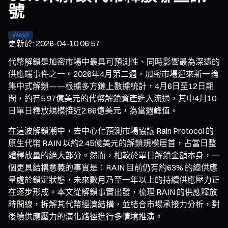
號
Web3
更新於
:
2026-04-10 06:57
代幣解鎖是加密市場中最具可預測性、同時影響最為深遠的
供應端事件之一。2026年4月第二週，加密市場迎來新一輪
集中式解鎖——根據多方鏈上數據統計，4月6日至12日期
間，約有5.97億美元的代幣解鎖資產進入流通，其中4月10
日單日釋放規模接近2.86億美元，為當週峰值。
在這波解鎖潮中，去中心化預測市場協議 Rain Protocol 的
原生代幣 RAIN 以約2.45億美元的解鎖規模居首，占當日整
體釋放量的絕大部分。然而，相較於單日解鎖金額本身，一
個更具結構意義的事實是：RAIN 目前仍有約63% 的總供應
量處於鎖定狀態，未來數月乃至一年以上的持續供應壓力正
在逐步形成。本文從解鎖事實出發，梳理 RAIN 的供應釋放
時間線，拆解其代幣經濟結構，並結合市場承接力分析，對
後續供應壓力的演化路徑進行多情境推演。