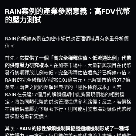
RAIN案例的產業參照意義：高FDV代幣
的壓力測試
RAIN 的解鎖案例在加密市場供應管理領域具有多重分析價
值。
首先，
它提供了一個「高完全稀釋估值、低流通比例」代幣
的供應壓力研究樣本
。在加密市場中，大量新興項目在代幣
發行初期釋放比例較低，完全稀釋估值遠高於已解鎖市值。
RAIN 的完全稀釋估值約90.81億美元，已解鎖市值約37.7億
美元，兩者之間的差額是典型的「隱性稀釋成本」。若
RAIN 在長達17個月的解鎖週期中能夠實現價格的相對穩
定，將為同類代幣的供應管理提供參考路徑；反之，若價格
在持續供應壓力下顯著下行，則可能引發市場對類似代幣經
濟模型的重新定價。
其次，
RAIN 的線性解鎖機制與協議通縮機制形成了一種博
弈性張力
。一方面，每月數億美元的代幣流入市場，構成供