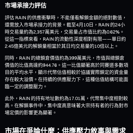
市場承接力評估
評估 RAIN 的供應衝擊時，不能僅看解鎖金額的絕對數值，
還需放入市場承接力的背景。截至4月10日，RAIN 的24小
時交易量約為2,357萬美元，交易量占市值比約為0.62%。
從這一指標來看，RAIN 的流動性深度相對有限——單日約
2.45億美元的解鎖量相當於其日均交易量的10倍以上。
同時，RAIN 的總鎖倉價值約為399萬美元，市值與總鎖倉
價值的比值高達約944.76。這一比值顯著高於同賽道多數項
目的平均水平，顯示代幣估值相較於協議實際鎖定的資金量
存在較大溢價。在持續的供應壓力下，這種估值結構可能面
臨一定的調整壓力。
此外，RAIN 的持有地址數約為17.01萬，代幣集中度相對較
高。在解鎖事件中，集中度高意味著大宗持有者的行為對市
場定價的影響更為顯著。
市場在爭論什麼：供應壓力敘事與需求