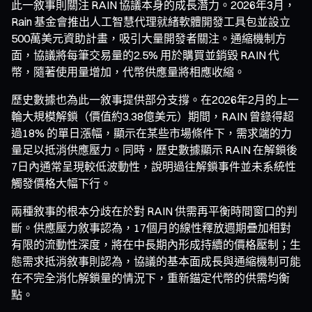
此一敘事則關注 RAIN 協議本身的成長潛力。2026年3月，
Rain 基金會推出人工智慧代理就緒軟體開發工具包並設立
500萬美元資助計畫，吸引大量開發者關注。通縮機制方
面，協議將每筆交易量的2.5% 用於購買並銷毀 RAIN 代
幣，隨著使用量增加，代幣供應量將相應收縮。
歷史數據也為此一敘事提供部分支撐。在2026年2月的上一
輪大規模解鎖（價值約3.38億美元）期間，RAIN 曾錄得超
過18% 的單日漲幅，顯示在某些市場條件下，需求端的力
量足以抵消供應壓力。同時，歷史數據顯示 RAIN 在解鎖後
7日內通常呈現較低波動性，說明過往解鎖事件並未系統性
觸發價格大幅下行。
兩種敘事的根本分歧在於對 RAIN 供需再平衡時間窗口的判
斷。供應壓力敘事認為，17個月的線性釋放週期疊加相對
有限的流動性深度，將在中長期內形成持續的價格壓制；生
態需求抵消敘事則認為，協議的基本面成長與通縮機制可能
在不完全消化解鎖量的情況下，重新錨定代幣的供需均衡
點。