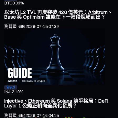
BTC
0.09%
以太坊 L2 TVL 再度突破 420 億美元：Arbitrum、
Base 與 Optimism 誰能在下一階段脫穎而出？
瀏覽量
:
696
2026-07-15 07:39
Web3
INJ
-2.19%
Injective、Ethereum 與 Solana 競爭格局：DeFi
Layer 1 公鏈正朝向差異化發展？
瀏覽量
:
654
2026-07-16 04:15