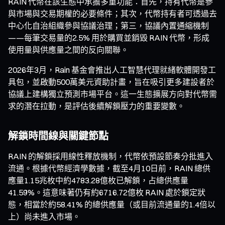
RAIN 代幣在該生態中承擔多重功能：首先，持有代幣是參
與市場與交易期權的必要條件；其次，代幣持有者可透過去
中心化自治組織參與協議治理；第三，協議內置通縮機制
——每筆交易量的2.5% 用於購買並銷毀 RAIN 代幣，形成
使用量與供應量之間的反向關聯。
2026年3月，Rain 基金會推出人工智慧代理就緒軟體開發工
具包，並啟動500萬美元資助計畫，旨在吸引更多建設者於
協議上建構獨立預測市場平台。這一生態擴展方向對代幣需
求的潛在拉動，是評估後續解鎖壓力的重要變數。
解鎖時間線與關鍵節點
RAIN 的解鎖採用線性釋放機制，代幣依預設節奏分批進入
流通。根據代幣經濟學數據，截至4月10日前，RAIN 總供
應量1.15兆枚中約4783.28億枚已解鎖，占總供應量
41.59%。這意味著仍有約6716.72億枚 RAIN 處於鎖定狀
態，相當於約58.41% 的總供應量（或目前流通量的1.4倍以
上）尚未進入市場。