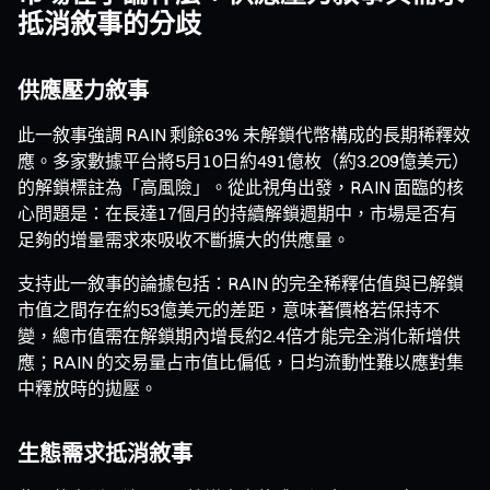
抵消敘事的分歧
供應壓力敘事
此一敘事強調 RAIN 剩餘63% 未解鎖代幣構成的長期稀釋效
應。多家數據平台將5月10日約491億枚（約3.209億美元）
的解鎖標註為「高風險」。從此視角出發，RAIN 面臨的核
心問題是：在長達17個月的持續解鎖週期中，市場是否有
足夠的增量需求來吸收不斷擴大的供應量。
支持此一敘事的論據包括：RAIN 的完全稀釋估值與已解鎖
市值之間存在約53億美元的差距，意味著價格若保持不
變，總市值需在解鎖期內增長約2.4倍才能完全消化新增供
應；RAIN 的交易量占市值比偏低，日均流動性難以應對集
中釋放時的拋壓。
生態需求抵消敘事