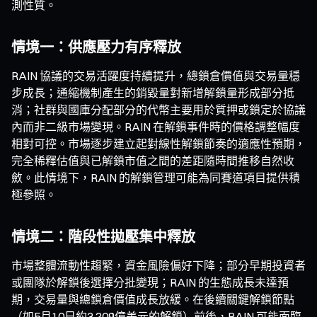
測性質。
情境一：供應壓力有序釋放
RAIN 協議的交易活躍度持續提升，總鎖倉價值與交易量穩
步成長；通縮機制產生的銷毀量對新增解鎖量形成部分抵
消；社群與國庫分配部分的代幣主要用於質押或鎖定於協議
內而非二級市場變現。RAIN 在解鎖事件時的價格調整幅度
相對可控。市場逐步建立起對線性解鎖節奏的適應性預期，
完全稀釋估值與已解鎖市值之間的差距隨時間推移自然收
斂。此情境下，RAIN 的解鎖管理可能為同賽道項目提供積
極參照。
情境二：階段性拋壓集中釋放
市場整體流動性趨緊，資金風險偏好下降；部分早期投資者
或團隊於解鎖後選擇分批變現；RAIN 的生態成長未達預
期，交易量與總鎖倉價值成長放緩。在後續關鍵解鎖節點
（如5月10日約3.209億美元的解鎖）前後，RAIN 可能面臨