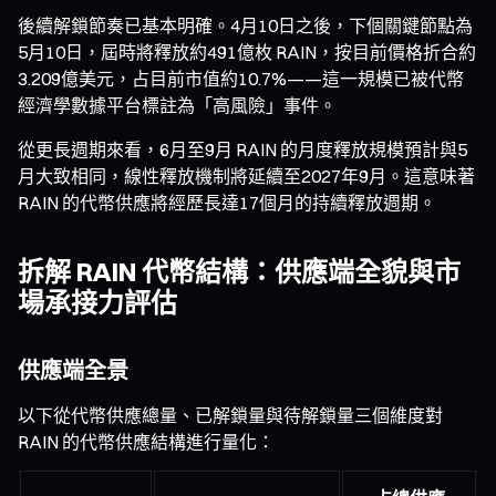
後續解鎖節奏已基本明確。4月10日之後，下個關鍵節點為
5月10日，屆時將釋放約491億枚 RAIN，按目前價格折合約
3.209億美元，占目前市值約10.7%——這一規模已被代幣
經濟學數據平台標註為「高風險」事件。
從更長週期來看，6月至9月 RAIN 的月度釋放規模預計與5
月大致相同，線性釋放機制將延續至2027年9月。這意味著
RAIN 的代幣供應將經歷長達17個月的持續釋放週期。
拆解 RAIN 代幣結構：供應端全貌與市
場承接力評估
供應端全景
以下從代幣供應總量、已解鎖量與待解鎖量三個維度對
RAIN 的代幣供應結構進行量化：