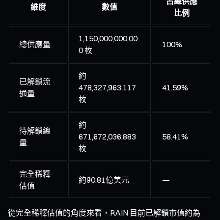
占總供應
維度
數值
比例
1,150,000,000,00
總供應量
100%
0 枚
約
已解鎖流
478,327,963,117
41.59%
通量
枚
約
待解鎖總
671,672,036,883
58.41%
量
枚
完全稀釋
約90.81億美元
—
估值
從完全稀釋估值的角度來看，RAIN 目前已解鎖市值約為