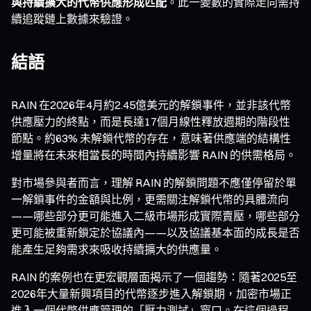
與持續擴大的代幣供應形成匹配
。此一變數的實際走向需持
續追蹤鏈上數據來驗證。
結語
RAIN 在2026年4月約2.45億美元的解鎖事件，並非該代幣
供應壓力的終點，而是長達17個月線性釋放週期的階段性
節點。約63% 未解鎖代幣的存在，意味著供應端的結構性
增量將在未來相當長的時間內持續影響 RAIN 的供需格局。
對市場參與者而言，理解 RAIN 的解鎖問題不應僅停留於單
一解鎖事件的金額與比例，更需關注解鎖代幣的具體流向
——哪些部分更可能進入二級市場形成實際賣壓，哪些部分
更可能被重新鎖定於協議內——以及協議基本面的成長是否
能產生足夠需求來吸收持續擴大的供應量。
RAIN 的案例也在更宏觀層面揭示了一個趨勢：隨著2025至
2026年大量新興項目的代幣逐步進入解鎖期，加密市場正
進入一個代幣供應管理的「壓力測試」窗口。在這個過程