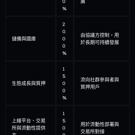
0
廣
%
2
0.
由協議方控制，用
儲備與國庫
0
於長期可持續發展
0
%
1
5.
流向社群參與者與
生態成長與質押
0
質押用戶
0
%
1
上線平台、交易
5.
用於流動性部署與
所與流動性提供
0
交易所對接
方
0