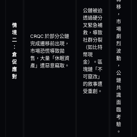
移
公鏈被迫
，
透過硬分
市
情
叉緊急補
場
境
救，導致
CRQC 於部分公鏈
劇
二
社群分裂
完成遷移前出現，
烈
：
（如比特
市場恐慌導致拋
波
倉
幣現
售，大量「休眠資
動
促
金）。區
產」遭惡意竊取。
，
應
塊鏈「不
公
對
可竄改」
鏈
的敘事遭
共
受重創。
識
面
臨
考
驗
。