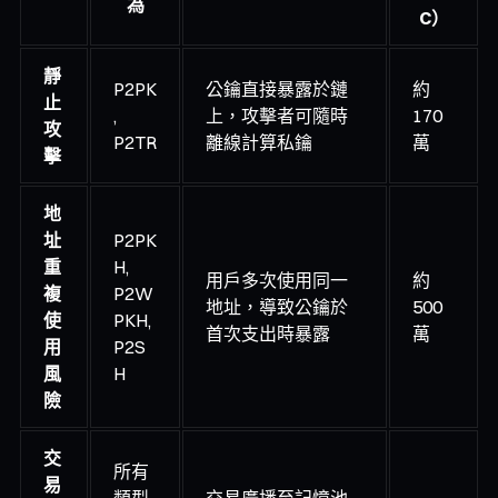
為
C）
靜
P2PK
公鑰直接暴露於鏈
約
止
,
上，攻擊者可隨時
170
攻
P2TR
離線計算私鑰
萬
擊
地
址
P2PK
重
H,
用戶多次使用同一
約
複
P2W
地址，導致公鑰於
500
使
PKH,
首次支出時暴露
萬
用
P2S
風
H
險
交
所有
易
類型
交易廣播至記憶池