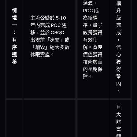
過渡，
構
情
PQC 成
升
境
主流公鏈於 5-10
為新標
級
一
年內完成 PQC 遷
準，量子
完
：
移，並於 CRQC
威脅獲得
成
有
出現前「凍結」或
有效化
，
序
「銷毀」絕大多數
解。資產
信
遷
休眠資產。
價值獲得
心
移
技術層面
獲
的長期保
得
障。
鞏
固
。
巨
大
財
富
轉