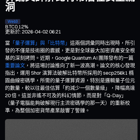
洞
Web3
BTC
0.12%
更新於
:
2026-04-02 06:21
當
「量子運算」與「比特幣」
這兩個詞彙同時出現時，所引
發的不僅是技術圈的震撼，更是對全球最大加密資產安全根
基的深刻拷問。近期，Google Quantum AI 團隊發布的一篇
重要論文
，將這場討論推向了新一波高潮。論文的核心發現
指出，運用 Shor 演算法破解比特幣所採用的 secp256k1 橢
圓曲線密碼學，所需的量子運算資源，特別是邏輯量子位元
的數量，較以往最佳估算「約減少一個數量級」，降幅高達
20 倍。這並非遙不可及的科幻情節，而是對「Q-Day」
（量子電腦能夠破解現行主流密碼學的那一天）的重新校
準，為整個加密貨幣產業敲響了警鐘。