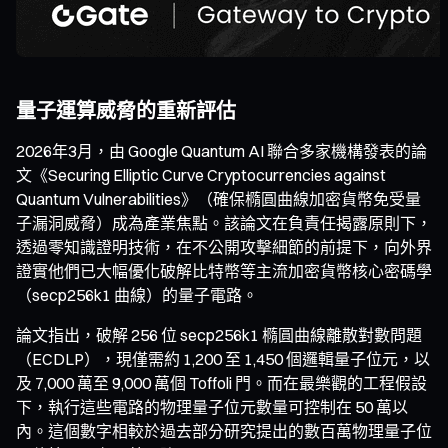
量子運算威脅的重新評估
2026年3月，由 Google Quantum AI 聯合多家機構發表的論
文《Securing Elliptic Curve Cryptocurrencies against
Quantum Vulnerabilities》（確保橢圓曲線加密貨幣免受量
子漏洞威脅）成為產業焦點。該論文在負責任揭露原則下，
透過零知識證明技術，在不公開攻擊細節的前提下，向外界
證實他們已大幅優化破解比特幣等主流加密貨幣核心密碼學
（secp256k1 曲線）的量子電路。
論文指出，破解 256 位 secp256k1 橢圓曲線離散對數問題
（ECDLP），現僅需約 1,200 至 1,450 個邏輯量子位元，以
及 7,000 萬至 9,000 萬個 Toffoli 門。而在最樂觀的工程假設
下，執行這些電路的物理量子位元數量可控制在 50 萬以
內。這個數字相較於過去部分研究提出的數百萬物理量子位