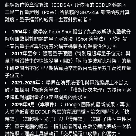
曲線數位簽章演算法（ECDSA）所依賴的 ECDLP 難題，
二是工作量證明（PoW）所依賴的 SHA-256 雜湊函數計算
難度。量子運算的威脅，主要針對前者。
1994年：
數學家 Peter Shor 提出了能高效解決大整數分
解與離散對數問題的量子演算法（Shor 演算法），從理論
上宣告量子運算對現有公鑰密碼體系的顛覆性潛力。
2017年至今：
隨著量子硬體（特別是超導量子位元）與
量子糾錯技術的快速發展，關於「何時能破解比特幣」的量
化研究層出不窮。早期估算通常需數百萬甚至數千萬物理量
子位元。
2021-2025年：
學界在演算法優化與電路編譯上不斷突
破，如採用「視窗演算法」、「模數批次處理」等技術，逐
步降低對邏輯量子位元與閘數的需求。
2026年3月（本事件）：
Google 團隊的最新成果，再次
大幅降低實現 ECDLP 所需的資源門檻。論文同時引入「快
時鐘」（如超導、光子）與「慢時鐘」（如離子阱、中性原
子）量子電腦的概念，指出前者可能在數分鐘內完成一次私
鑰推導，理論上具備執行「交易過程中攻擊」的潛力。