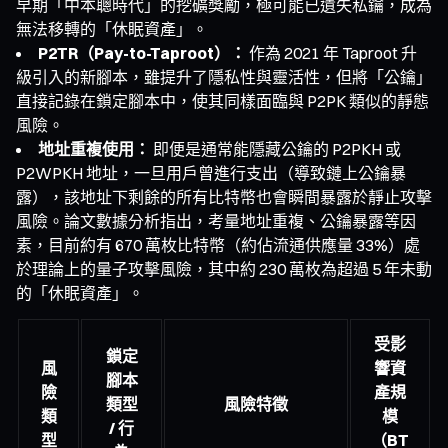
早期「中本聰時代」的挖礦獎勵，極可能已遺失私鑰，成為
無法移轉的「休眠資產」。
P2TR（Pay-to-Taproot）：
作為 2021 年 Taproot 升
級引入的新腳本，雖提升了隱私性與靈活性，但將「公鑰」
直接記錄在鎖定腳本中，使其同樣面臨與 P2PK 類似的靜態
風險。
地址重複使用：
即便是通常能隱藏公鑰的 P2PKH 或
P2WPKH 地址，一旦用戶曾進行支出（導致鏈上公鑰暴
露），該地址下剩餘的所有比特幣也會瞬間暴露於靜止攻擊
風險。論文數據分析指出，考量地址重複、公鑰暴露等因
素，目前約有 670 萬枚比特幣（約佔流通供應量 33%）處
於理論上的量子攻擊風險，其中約 230 萬枚為超過 5 年未動
的「休眠資產」。
受影
鎖定
風
響資
腳本
險
產規
類型
風險特徵
類
模
/ 行
型
（BT