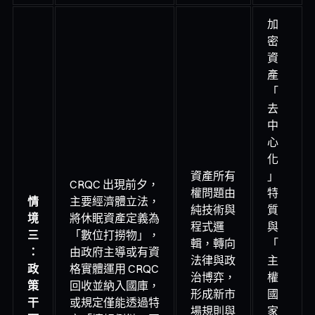
加
密
資
產
「
去
中
心
化
資產所有
」
CRQC 出現前夕，
權問題由
特
情
主要經濟體立法，
純技術與
質
境
將休眠資產定義為
程式邏
與
三
「數位打撈物」，
輯，轉向
「
：
由政府主導或有資
法律與政
主
政
格實體運用 CRQC
治博弈，
權
策
回收並納入國庫，
形成新市
國
干
或規定僅能透過特
場規則與
家