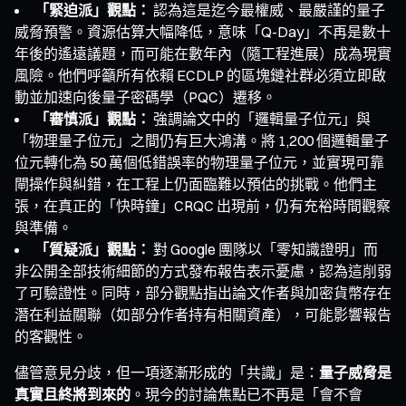
「緊迫派」觀點：
認為這是迄今最權威、最嚴謹的量子
威脅預警。資源估算大幅降低，意味「Q-Day」不再是數十
年後的遙遠議題，而可能在數年內（隨工程進展）成為現實
風險。他們呼籲所有依賴 ECDLP 的區塊鏈社群必須立即啟
動並加速向後量子密碼學（PQC）遷移。
「審慎派」觀點：
強調論文中的「邏輯量子位元」與
「物理量子位元」之間仍有巨大鴻溝。將 1,200 個邏輯量子
位元轉化為 50 萬個低錯誤率的物理量子位元，並實現可靠
閘操作與糾錯，在工程上仍面臨難以預估的挑戰。他們主
張，在真正的「快時鐘」CRQC 出現前，仍有充裕時間觀察
與準備。
「質疑派」觀點：
對 Google 團隊以「零知識證明」而
非公開全部技術細節的方式發布報告表示憂慮，認為這削弱
了可驗證性。同時，部分觀點指出論文作者與加密貨幣存在
潛在利益關聯（如部分作者持有相關資產），可能影響報告
的客觀性。
儘管意見分歧，但一項逐漸形成的「共識」是：
量子威脅是
真實且終將到來的
。現今的討論焦點已不再是「會不會