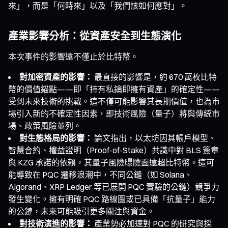
來」，而是「何時來」以及「我們該如何應對」。
產業影響分析：從資產安全到生態演化
本次事件的影響遠不僅止於比特幣。
對加密資產的影響：
最直接的影響是，約 670 萬枚比特
幣的價值錨點——即「持有私鑰即擁有資產」的確定性——
受到未來技術的挑戰。這不僅可能影響其長期價值，也為市
場引入新的不確定性因素，即技術風險（量子）將與傳統市
場、政策風險並列。
對生態格局的影響：
論文指出，以太坊因其帳戶模型、
智慧合約、權益證明（Proof-of-Stake）共識中對 BLS 簽章
與 KZG 承諾的依賴，其量子風險曝險面遠超比特幣。這可
能導致在 PQC 遷移浪潮中，不同公鏈（如 Solana、
Algorand、XRP Ledger 等已展開 PQC 實驗的公鏈）競爭力
發生變化。擁有明確 PQC 路線圖或已具備「抗量子」能力
的公鏈，未來可能吸引更多關注與資金。
對技術演進的影響：
產業勢必加速對 PQC 的研究與採