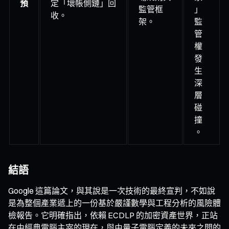
預
定「壞帳側鏈」回
監管框
」
收。
架。
監
管
權
發
生
深
層
碰
撞
。
結語
Google 這篇論文，與其說是一次技術的最終宣判，不如說
是為整個產業遞上的一份基於嚴謹數學與工程分析的風險體
檢報告。它明確指出，依賴 ECDLP 的加密資產世界，正站
在由經典電腦主宰的現在，與由量子電腦定義的未來之間的