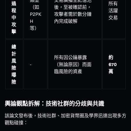
過
所有
（如
後，至被確認前，
程
活躍
P2PK
攻擊者需於數分鐘
中
交易
H
內完成破解
攻
等）
擊
總
計
所有因公鑰暴露
約
風
-
（無論原因）而面
670
險
臨風險的資產
萬
曝
險
輿論觀點拆解：技術社群的分歧與共識
該論文發布後，技術社群、加密貨幣圈及學界迅速出現多方
觀點碰撞：