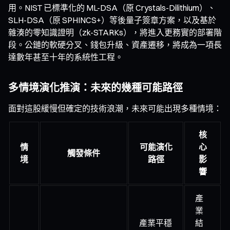
用。NIST 已標準化的 ML-DSA（原 Crystals-Dilithium）、
SLH-DSA（原 SPHINCS+）等後量子簽章方案，以及基於
雜湊的零知識證明（zk-STARKs），將進入更務實的部署階
段。公鏈的軟硬分叉、錢包升級、資產遷移，將成為一項長
達數年甚至十年的系統性工程。
多情境演化推演：未來的幾種可能路徑
面對這股緩慢但確定的技術浪潮，未來可能出現多種情境：
核
情
可能演化
心
觸發條件
境
路徑
影
響
產
業
產業平穩
結