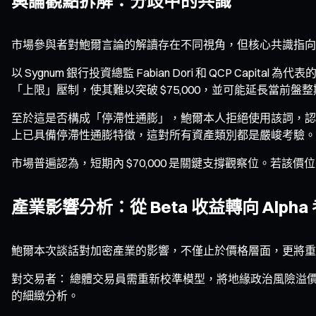
輿論觀點拆解：分歧中的共識
市場參與者對鮑爾言論的解讀存在不同視角，但核心共識指向
以 Sygnum 銀行投資總監 Fabian Dori 和 QCP
「上限」壓制，使其難以突破 $75,000，並可能延長當前盤
至於這是否構成「停滯性通膨」，鮑爾本人拒絕使用該詞，認為
上已具備停滯性通膨特徵，這對所有資產類別都是嚴峻考驗。
市場普遍認為，短期內 $70,000 是關鍵支撐觀察位。若該價
產業影響分析：從 Beta 收益轉向 Alpha
鮑爾本次談話對加密產業的影響，不僅止於價格層面，更將重
對交易者： 總體交易員需重新校準模型，將地緣政治風險溢價
的細緻分析。