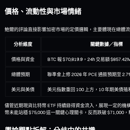
價格、流動性與市場情緒
鮑爾的評論直接影響加密市場的定價邏輯，主要體現在總體流
分析維度
關鍵數據／指標
價格與資金
BTC 報 $70,819.9，24h 交易額 $857.42
總體預期
聯準會上修 2026 年 PCE 通膨預期至 2.7
美元與美債
美元指數重回 100 上方，10 年期美債殖利
儘管近期現貨比特幣 ETF 持續錄得資金流入，展現一定
幣未能站穩 $75,000 這一關鍵心理關卡，反而跌破 $71,