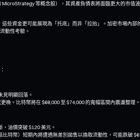
MicroStrategy 等概念股），其資產負債表將面臨更大的
下，這些資金更可能展現為「托底」而非「拉抬」。加密市場內部的
流動性考驗。
：
據未見明顯回落。
更晚。比特幣將在 $68,000 至 $74,000 的寬幅區間內
油價突破 $120 美元。
特幣）短期內將遭遇無差別拋售以換取流動性，可能跌破 $65,