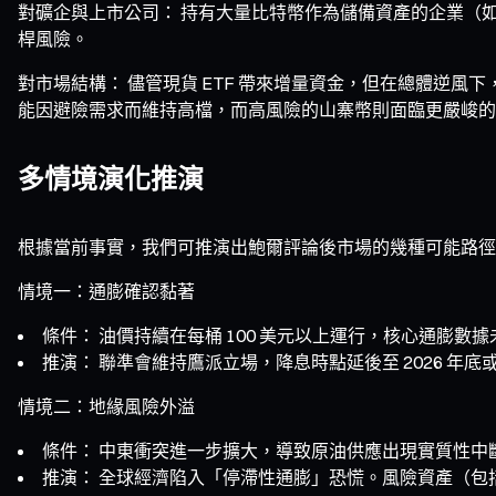
對礦企與上市公司： 持有大量比特幣作為儲備資產的企業（如 
桿風險。
對市場結構： 儘管現貨 ETF 帶來增量資金，但在總體逆風
能因避險需求而維持高檔，而高風險的山寨幣則面臨更嚴峻的
多情境演化推演
根據當前事實，我們可推演出鮑爾評論後市場的幾種可能路徑
情境一：通膨確認黏著
條件： 油價持續在每桶 100 美元以上運行，核心通膨數
推演： 聯準會維持鷹派立場，降息時點延後至 2026 年底或
情境二：地緣風險外溢
條件： 中東衝突進一步擴大，導致原油供應出現實質性中斷，
推演： 全球經濟陷入「停滯性通膨」恐慌。風險資產（包括比