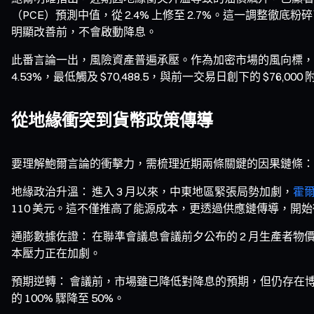
（PCE）預測中值，從 2.4% 上修至 2.7%。這一調
明顯改善前，不會啟動降息。
此番言論一出，風險資產普遍承壓。作為加密市場的風向標，
4.53%，最低觸及 $70,488.5，與前一交易日創下的 $76,0
從地緣衝突到貨幣政策傳導
要理解鮑爾言論的衝擊力，需梳理近期兩條關鍵的因果鏈條：地緣
地緣政治升溫： 進入 3 月以來，中東地區緊張局勢加劇，
霍
110 美元。這不僅推高了能源成本，更透過供應鏈傳導，開
通膨數據佐證： 在聯準會議息會議前夕公布的 2 月生產者物價指
本壓力正在加劇。
預期逆轉： 會議前，市場雖已降低對降息的預期，但仍存在博
的 100% 驟降至 50%。