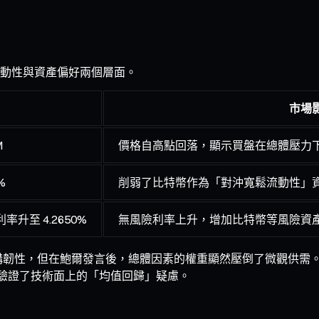
動性與資產偏好兩個層面。
市場
M
價格自高點回落，顯示買盤在總體壓力
%
削弱了比特幣作為「對沖寬鬆流動性」
率升至 4.2650%
無風險利率上升，增加比特幣等風險資
的機構韌性，但在鮑爾發言後，總體因素的權重顯然壓倒了微觀供
000，驗證了技術面上的「均值回歸」疑慮。