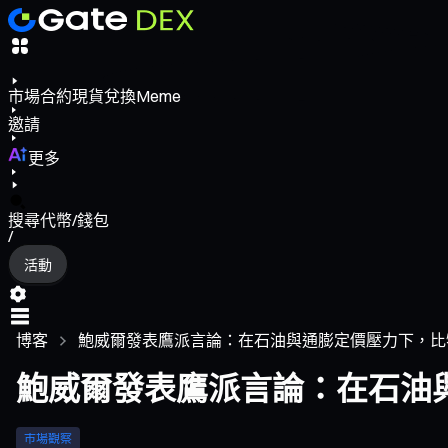
市場
合約
現貨
兌換
Meme
邀請
更多
搜尋代幣/錢包
/
活動
博客
鮑威爾發表鷹派言論：在石油與通膨定價壓力下，比特幣跌
鮑威爾發表鷹派言論：在石油與通
市場觀察