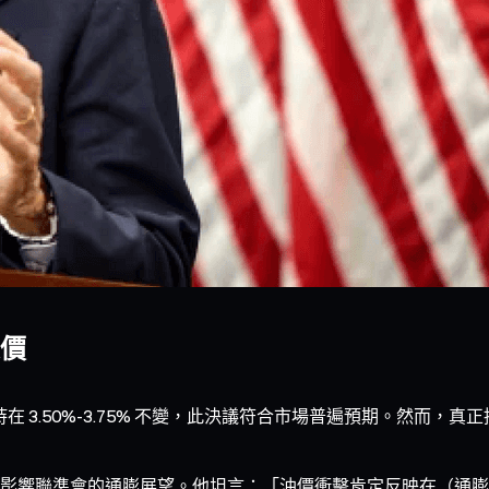
價
維持在 3.50%-3.75% 不變，此決議符合市場普遍預期。然
響聯準會的通膨展望。他坦言：「油價衝擊肯定反映在（通膨數據