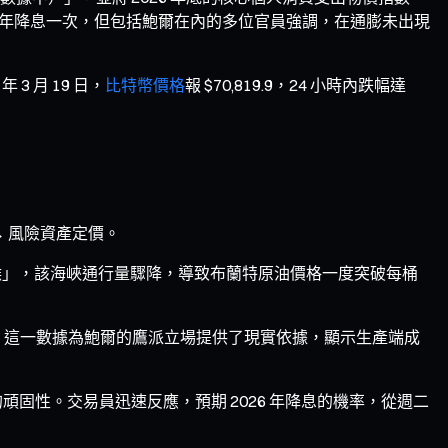
預計今年降息一次，但包括鮑爾在內的多位官員強調，在通膨未出現
年 3 月 19 日，
比特幣價格
報 $70,819.9，24 小時內跌幅達
→ 風險資產定價。
喉」，該海峽通行量驟降，導致布蘭特原油價格一度突破每桶
3.9%。這一數據為鮑爾的鷹派立場提供了現實依據，顯示生產端成
固性。交易員迅速反應，預期 2026 年降息的機率，從週二