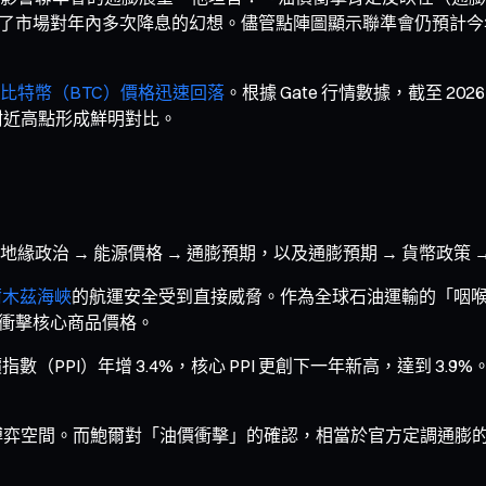
整徹底粉碎了市場對年內多次降息的幻想。儘管點陣圖顯示聯準會仍
比特幣（BTC）價格迅速回落
。根據 Gate 行情數據，截至 2026 
00 附近高點形成鮮明對比。
政治 → 能源價格 → 通膨預期，以及通膨預期 → 貨幣政策 
爾木茲海峽
的航運安全受到直接威脅。作為全球石油運輸的「咽
始衝擊核心商品價格。
數（PPI）年增 3.4%，核心 PPI 更創下一年新高，達到 
弈空間。而鮑爾對「油價衝擊」的確認，相當於官方定調通膨的頑