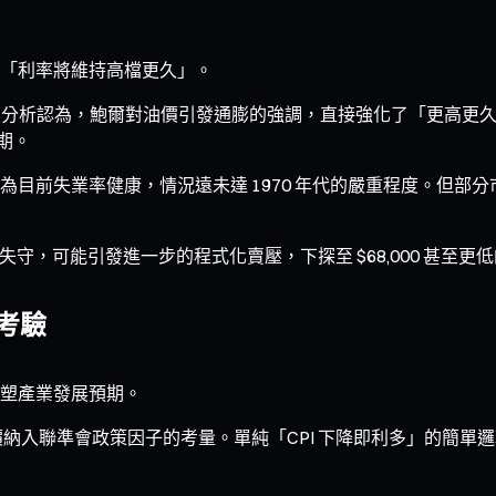
「利率將維持高檔更久」。
 Capital 為代表的分析認為，鮑爾對油價引發通膨的強調，直接強
整期。
目前失業率健康，情況遠未達 1970 年代的嚴重程度。但部
位失守，可能引發進一步的程式化賣壓，下探至 $68,000 甚至更
 考驗
塑產業發展預期。
納入聯準會政策因子的考量。單純「CPI 下降即利多」的簡單邏