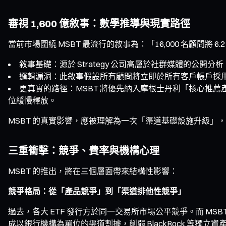
審視 1,600 億敘事：數學推導與現實路徑
當前市場圍繞 MSBT 最流行的敘事為：「16,000 名顧問將 6
敘事基礎：源於 Strategy 公司高層於社群媒體的公開分析
邏輯漏洞：此敘事假設所有顧問將立即於所有客戶帳戶採用
更真實的路徑：MSBT 將優先納入摩根士丹利「核心推
位緩慢釋放。
MSBT 的真實影響，應被理解為一次「渠道基礎設施升級」
三重衝擊：競爭、費率與機構心理
MSBT 的推出，將在三個層面帶來結構性影響：
競爭格局：從「產品競爭」到「渠道排他性競爭」
過去，各大 ETF 發行方於同一交易所市場公平競爭。而 M
成以銀行機構為單位的渠道割據，削弱 BlackRock 等獨