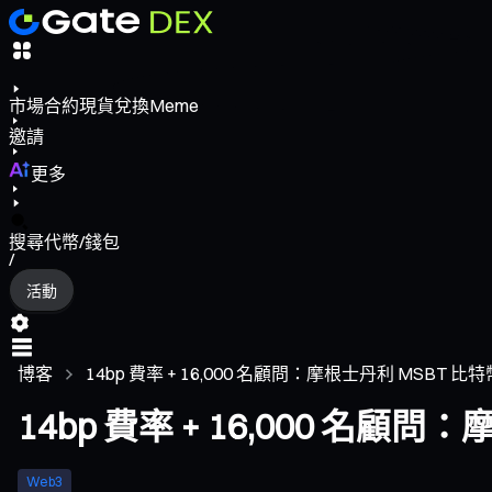
市場
合約
現貨
兌換
Meme
邀請
更多
搜尋代幣/錢包
/
活動
博客
14bp 費率 + 16,000 名顧問：摩根士丹利 MSBT 比特幣 E
14bp 費率 + 16,000 名顧
Web3