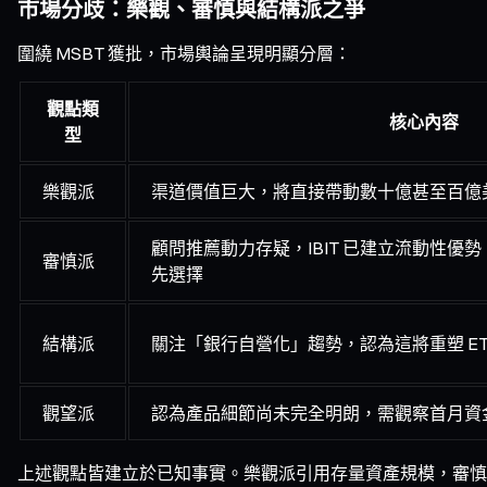
市場分歧：樂觀、審慎與結構派之爭
圍繞 MSBT 獲批，市場輿論呈現明顯分層：
觀點類
核心內容
型
樂觀派
渠道價值巨大，將直接帶動數十億甚至百億
顧問推薦動力存疑，IBIT 已建立流動性優
審慎派
先選擇
結構派
關注「銀行自營化」趨勢，認為這將重塑 ET
觀望派
認為產品細節尚未完全明朗，需觀察首月資
上述觀點皆建立於已知事實。樂觀派引用存量資產規模，審慎