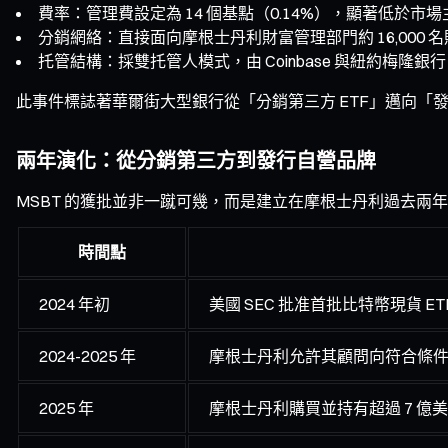
費率：管理費設定為 14 個基點（0.14%），顯著低於市
分銷網絡：直接面向摩根士丹利財富管理部門約 16,000
托管結構：採雙托管人模式，由 Coinbase 與紐約梅隆銀行（
此事件標誌著華爾街大型銀行從「分銷第三方 ETF」邁向「
兩年演化：從分銷第三方到發行自營品牌
MSBT 的獲批並非一蹴可幾，而是建立在摩根士丹利過去兩
時間點
2024 年初
美國 SEC 批准首批比特幣現貨 ET
2024-2025 年
摩根士丹利允許其顧問向符合條件
2025 年
摩根士丹利購買並持有超過 7 億美元