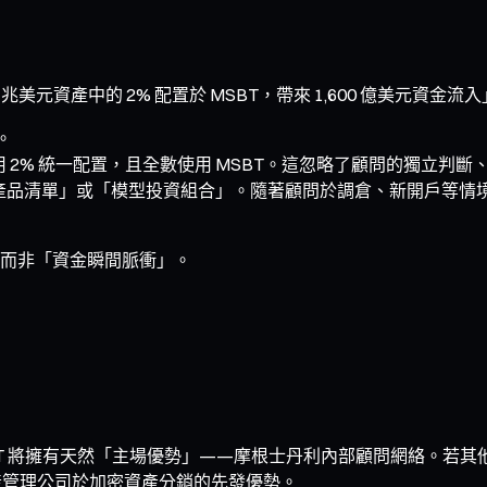
.2 兆美元資產中的 2% 配置於 MSBT，帶來 1,600 億美元資
。
 2% 統一配置，且全數使用 MSBT。這忽略了顧問的獨立判
薦產品清單」或「模型投資組合」。隨著顧問於調倉、新開戶等
，而非「資金瞬間脈衝」。
SBT 將擁有天然「主場優勢」——摩根士丹利內部顧問網絡。若其
立資產管理公司於加密資產分銷的先發優勢。