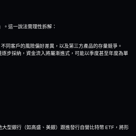
金流入」。這一說法需理性拆解：
斷、不同客戶的風險偏好差異，以及第三方產品的存量競爭。
情境逐步採納，資金流入將屬漸進式，可能以季度甚至年度為單
他大型銀行（如高盛、美銀）跟進發行自營比特幣 ETF，將形