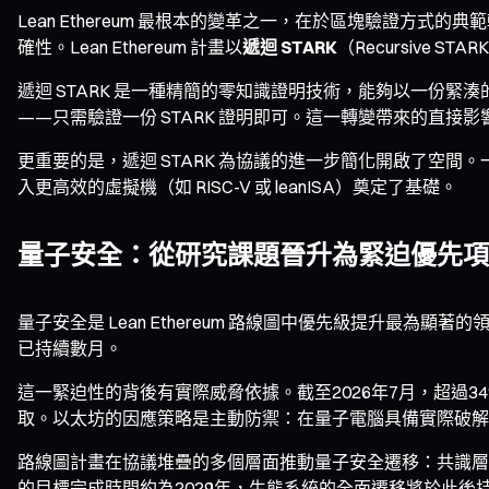
Lean Ethereum 最根本的變革之一，在於區塊驗證
確性。Lean Ethereum 計畫以
遞迴 STARK
（Recursive
遞迴 STARK 是一種精簡的零知識證明技術，能夠以一份
——只需驗證一份 STARK 證明即可。這一轉變帶來的直
更重要的是，遞迴 STARK 為協議的進一步簡化開啟了空
入更高效的虛擬機（如 RISC-V 或 leanISA）奠定了基礎。
量子安全：從研究課題晉升為緊迫優先項
量子安全是 Lean Ethereum 路線圖中優先級提升最為顯
已持續數月。
這一緊迫性的背後有實際威脅依據。截至2026年7月，超過
取。以太坊的因應策略是主動防禦：在量子電腦具備實際破解
路線圖計畫在協議堆疊的多個層面推動量子安全遷移：共識層將 
的目標完成時間約為2029年，生態系統的全面遷移將於此後