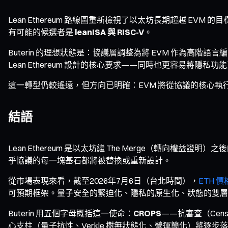
Lean Ethereum 路線圖重新檢視了以太坊長期超越 EVM 
有可能的候選者是
leanISA 與 RISC-V
。
Buterin 的理想狀態是：協議層調整為將 EVM 作為高階
Lean Ethereum 設計的核心要求——同時也更容易將隱私
這一轉型仍較遙遠，但方向已明確：EVM 將從協議的核心執
結語
Lean Ethereum 是以太坊繼 The Merge（
乎協議的每一塊基石都將被替換或重新設計。
從市場表現來看，截至2026年7月6日（台北時間），
ETH 價
可預期框架。量子安全的緊迫化、隱私的原生化、狀態的雙層
Buterin 用五個字母概括這一使命：
CROPS
——抗審查（Censo
心支柱（量子抗性、Verkle 樹無狀態化、營運簡化）將逐步落地