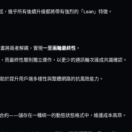
tar 起，幾乎所有後續升級都將帶有強烈的「Lean」特徵。
 計畫將兩者解耦，實現
一至兩輪最終性
。
，而最終性層則獨立運作，以更少的通訊輪次達成共識確認。
助於提升用戶端多樣性與整體網路的抗風險能力。
Fi 合約——儲存在一種統一的動態狀態格式中，維護成本高昂。