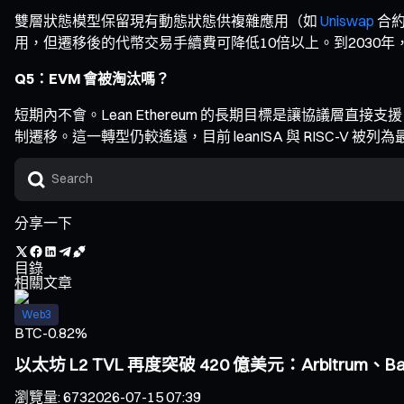
雙層狀態模型保留現有動態狀態供複雜應用（如
Uniswap
合約
用，但遷移後的代幣交易手續費可降低10倍以上。到2030年，
Q5：EVM 會被淘汰嗎？
短期內不會。Lean Ethereum 的長期目標是讓協議層直接支
制遷移。這一轉型仍較遙遠，目前 leanISA 與 RISC-V 
分享一下
目錄
相關文章
Web3
BTC
-0.82%
以太坊 L2 TVL 再度突破 420 億美元：Arbitrum、
瀏覽量
:
673
2026-07-15 07:39