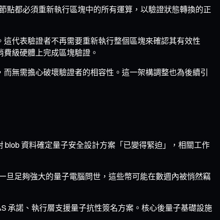
每個全節點都必須重新執行區塊中的所有運算，以驗證狀態轉換的正
易。這代表驗證者不再需要重新執行整個區塊來確認其有效性
在消費級硬體上完成區塊驗證。
計，而無需擔心破壞驗證者的相容性。這一架構調整也為後續引
，針對 blob 資料確定量子安全設計方案「已變得緊迫」，相關工作
著一旦足夠強大的量子電腦問世，這些幣可能在數週內被悄然竊
DAS 承諾、執行層支援量子抗性簽名方案。核心後量子基礎設施