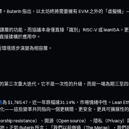
的目標。Buterin 指出，以太坊終將需要擁有 EVM 之外的「虛擬
語言編譯層的功能，而協議本身僅直接「識別」RISC-V 或 lean
功能直接建構於應用中。
行環境逐步演變為相容層。
轉向權益證明）之後的第三次重大迭代。它不是一次性的升級，而是一場為
格
為 $1,765.47，近一年跌幅達31.14%，市場情緒中性。Lea
化——這些變革共同指向一個更精簡、更安全、更具可擴展性的
rship resistance）、開源（Open source）、隱私（Priv
。正如 Buterin 所言：「我們以前做過（The Merge）