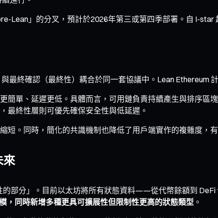
「pre-Lean」的分叉，預計於2026年第三或第四季部署。自 I-s
最終確認（最終性）耦合於同一套協議中。Lean Ethereum
更簡單、延遲更低。具體而言，可用鏈負責持續產生與排序區塊
，最終性層則可優先確保安全性與低延遲。
縮短。同時，簡化的共識機制也降低了用戶端實作的複雜度，有
未來
顛覆性的部分」。目前以太坊將所有狀態資料——從代幣餘額到 De
模，同時新增多種更具可擴展性但限制性更高的狀態類型
。