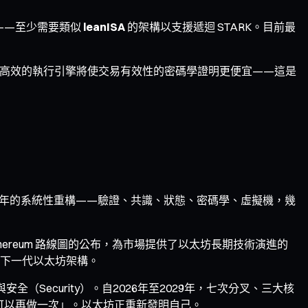
機」——至少需要類似
leanISA
的架構以支援遞迴 STARK。目前最
ISA。更高效的執行引擎將使交易有效性的密碼學證明更便宜——這是
期三至四年的系統性重構——驗證、共識、狀態、密碼學、虛擬機，幾
n Ethereum 路線圖的公布，為市場提供了以太坊長期技術演進的
下一代以太坊架構。
acy）與安全（Security）。自2026年至2029年，七次分叉、三大核
，我們可以再做一次」。以太坊正重新發明自己。