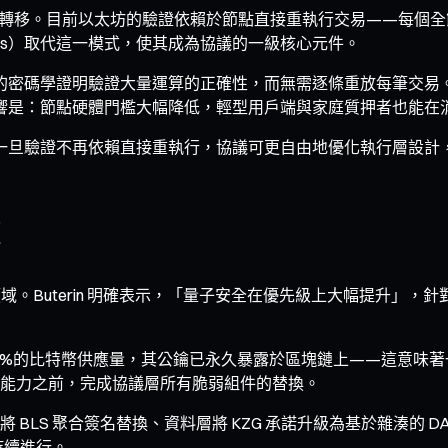
方式的典範轉移。目前以太坊的驗證依賴於節點直接重執行交易——
 STARKs）取代這一模式，使其成為協議的一級核心元件。
緊湊的密碼學證明驗證大量運算的正確性，而無需逐條重放每筆交
接影響是：節點硬體門檻大幅降低，輕型用戶端與家庭質押者也能
間。一旦驗證不再依賴直接重執行，協議可更自由地優化執行層設
著的領域。Buterin 明確表示，「量子安全在優先級上大幅提升」
34%的比特幣供應量，其公鑰已永久暴露於區塊鏈上——這意味
能力之前，完成協議層所有脆弱組件的替換。
BLS 聚合簽名替換、資料層將 KZG 承諾升級為基於雜湊的 
持續進行。