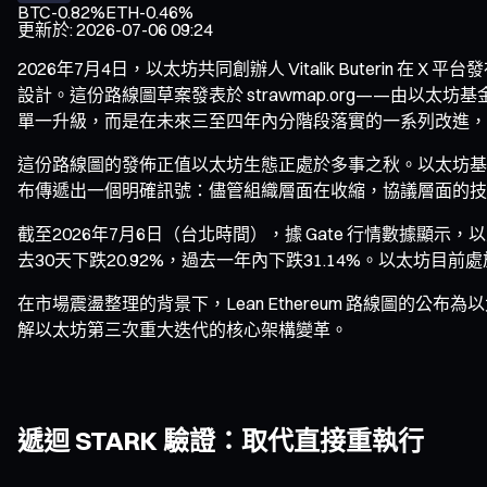
BTC
-0.82%
ETH
-0.46%
更新於
:
2026-07-06 09:24
2026年7月4日，以太坊共同創辦人 Vitalik Buterin 在
設計。這份路線圖草案發表於 strawmap.org——由以太坊基金會
單一升級，而是在未來三至四年內分階段落實的一系列改進，其重
這份路線圖的發佈正值以太坊生態正處於多事之秋。以太坊基金
布傳遞出一個明確訊號：儘管組織層面在收縮，協議層面的技
截至2026年7月6日（台北時間），據 Gate 行情數據顯示，
去30天下跌20.92%，過去一年內下跌31.14%。以太坊目前
在市場震盪整理的背景下，Lean Ethereum 路線圖
解以太坊第三次重大迭代的核心架構變革。
遞迴 STARK 驗證：取代直接重執行