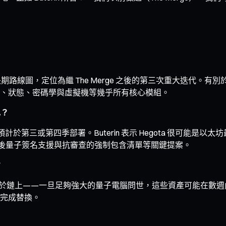
月公布的以太坊長期路線圖，定位為繼 The Merge 之後的第三次重大迭代。有別於
、狀態、密碼學與虛擬機等幾乎所有核心模組。
色？
，預計於第三或第四季部署。Buterin 表示 Hegota 很可能是
入原生後量子簽名支援與抗審查的強制包含清單等關鍵提案。
？
露於鏈上——一旦足夠強大的量子電腦問世，這些資產可能在數週內被
完成替換。
？