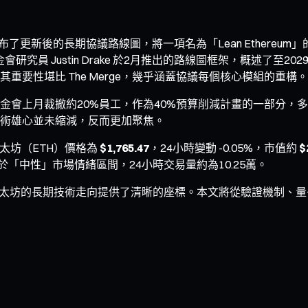
 X 平台發布了更新後的長期協議路線圖，將一項名為「Lean Ethereu
研究員 Justin Drake 於2月推出的路線圖框架，概述了至2029
要性堪比 The Merge，幾乎涵蓋協議每個核心模組的重構。
會上月裁撤約20%員工，作為40%預算削減計畫的一部分，多位
術雄心並未縮減，反而更加聚焦。
以太坊（ETH）價格為
$1,765.47
，24小時變動 -0.05%，市值約
$
處於「中性」市場情緒區間，24小時交易量約為10.25萬。
的公布為以太坊的長期技術走向提供了清晰的座標。本文將從驗證機