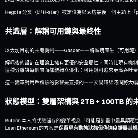
Hegota 分叉（即 H-star）被定位為以太坊最後一個主題上
共識層：解耦可用鏈與最終性
以太坊目前的共識機制——Gasper——將區塊產生（可用鏈）與
解耦後的設計在理論上擁有更優的安全屬性，同時比現有機制
這種分離讓每個層面都能獨立優化：可用鏈可追求更高吞吐量
這一變革對用戶體驗的影響是直接的——交易確認時間將大幅
狀態模型：雙層架構與 2TB + 100TB 的
Buterin 本人將狀態儲存的變革視為「可能是計畫中最具
Lean Ethereum 的方案是
保留現有動態狀態但僅適度擴展其規