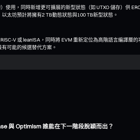
）使用，同時新增更可擴展的新型狀態（如 UTXO 儲存）供 ERC-
以太坊預計將擁有2 TB動態狀態與100 TB新型狀態。
援 RISC-V 或 leanISA，同時將 EVM 重新定位為高階語言
被列為最有可能的候選替代方案。
Base 與 Optimism 誰能在下一階段脫穎而出？