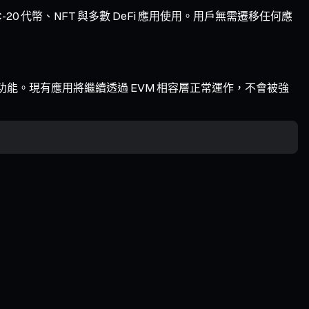
20 代幣、NFT 與多數 DeFi 應用使用。用戶無需遷移任何應
編譯層的功能。現有應用將繼續透過 EVM 相容層正常運作，不會被強