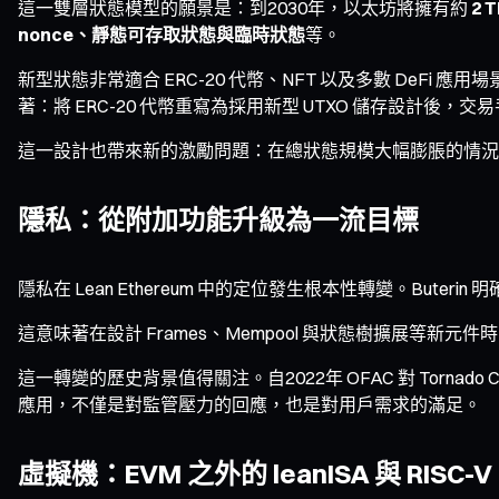
這一雙層狀態模型的願景是：到2030年，以太坊將擁有約
2 
nonce、靜態可存取狀態與臨時狀態
等。
新型狀態非常適合 ERC-20 代幣、NFT 以及多數 DeFi 應
著：將 ERC-20 代幣重寫為採用新型 UTXO 儲存設計後，
這一設計也帶來新的激勵問題：在總狀態規模大幅膨脹的情況下
隱私：從附加功能升級為一流目標
隱私在 Lean Ethereum 中的定位發生根本性轉變。But
這意味著在設計 Frames、Mempool 與狀態樹擴展等新元
這一轉變的歷史背景值得關注。自2022年 OFAC 對 Tor
應用，不僅是對監管壓力的回應，也是對用戶需求的滿足。
虛擬機：EVM 之外的 leanISA 與 RISC-V