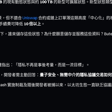
TB
的現有動態狀態與約
100 TB
的新型可擴展狀態。新型狀態類
用場景，但不適合
Uniswap
合約或鏈上訂單簿這類高度「中心化」的
交易手續費可降低
10 倍以上
。
，誰來儲存這些狀態？為什麼願意儲存並服務這些資料？Buter
erin 明確指出：「隱私不再是事後考量，而是一流目標」。
件時，開發者需主動回答：
量子安全、無需中介的隱私協議交易如何
nado Cash 實施制裁及隨後開發者被捕以來，以太坊生態一直