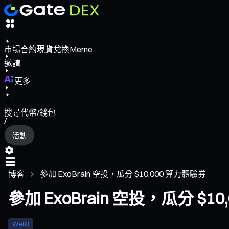
市場
合約
現貨
兌換
Meme
邀請
更多
搜尋代幣/錢包
/
活動
博客
參加 ExoBrain 空投，瓜分 $10,000 算力體驗券
參加 ExoBrain 空投，瓜分 $1
Web3