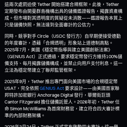
這兩次處罰迫使 Tether 開始搭建合規框架。此後，Tether
定期發布由開曼群島機構出具的儲備鑑證報告，揭露資產構
成。但市場對其透明度的質疑從未消散——鑑證報告本質上
只是儲備快照，無法達到全面審計的公信力。
同時，競爭對手 Circle（USDC 發行方）自早期便接受德勤
的年度審計，憑藉「合規透明」形象站上道德制高點。
2025年7月，美國《穩定幣指導與建立美國創新法案》
（GENIUS Act）正式通過，要求穩定幣發行方維持100%儲
備支持、每月揭露儲備構成，並禁止向用戶支付利息。這一
立法為穩定幣建立了聯邦監管框架。
2025年9月，Tether 推出專門面向美國市場的合規穩定幣
USAT，完全依照
GENIUS Act
要求設計——由美國首家聯
邦特許加密銀行 Anchorage Digital 發行，華爾街巨頭
Cantor Fitzgerald 擔任儲備託管人。2026年初，Tether 任
命 Simon McWilliams 為首席財務官，建立符合四大審計標
準的內部財務架構。
2026年3月24日，Tether 正式宣布啟動四大審計。這一舉