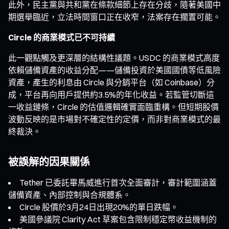
此外，民主黨與共和黨在條款細節上存在分歧，隨著美國中
期選舉臨近，立法時間窗口正在收窄，法案存在擱置可能。
Circle 的商業模式已不可持續
此一觀點觸及更深層的結構性議題。USDC 的商業模式高度
依賴儲備資產的收益分配——儲備投資於美國國債等低風險
資產，產生的利息由 Circle 與分銷平台（如 Coinbase）分
成，平台再向用戶提供約3.5%的年化收益。若監管切斷這
一收益鏈條，Circle 的估值邏輯確實面臨重構。但短期股價
波動反映的是市場對不確定性的定價，而非對商業模式的最
終裁決。
被誤解的因果關係
Tether 已委託畢馬威進行首次全面審計，審計範圍涵蓋
儲備資產、內部控制與合規體系。
Circle 股價於3月24日出現20%的單日跌幅。
美國參議院 Clarity Act 草案包含限制穩定幣收益機制的