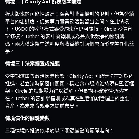
情境二｜Clarity Act 折衷版本通過
折衷版本的可能性較高：保留對收益機制的限制，但為分銷
平台的忠誠度、促銷等真實業務活動留出空間。在此情境
下，USDC 的收益模式雖受約束但仍可維持，Circle 股價有
望修復。Tether 的審計優勢則成為差異化競爭的關鍵籌
碼，兩大穩定幣在透明度與收益機制兩個層面形成差異化競
爭。
情境三｜法案擱置或推遲
受中期選舉等政治因素影響，Clarity Act 可能無法在短期內
推進。若立法時間窗口關閉，穩定幣市場將維持現有監管框
架。Circle 的短期壓力得以緩解，但長期不確定性仍然存
在。Tether 的審計舉措則成為其在監管預期管理上的重要
資產，為未來合規要求提前布局。
情境演化的關鍵變數
三種情境的推演依賴於以下關鍵變數的實際走向：