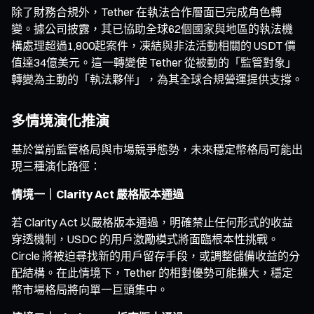
除了財務合規外，Tether 在執法合作層面已完成角色轉
變。據公司披露，其已協助全球62個國家與地區的執法機
構處理超過1,800起案件，凍結與非法活動相關的 USDT 價
值達34億美元。這一轉變使 Tether 從被動的「監管對象」
轉變為主動的「執法夥伴」，為其全球合規營運提供支撐。
多情境演化推演
基於當前監管格局與市場競爭態勢，未來穩定幣格局可能出
現三種演化路徑：
情境一｜Clarity Act 嚴格版本通過
若 Clarity Act 以嚴格版本通過，明確禁止任何形式的收益
穿透機制，USDC 的用戶激勵模式將面臨根本性挑戰。
Circle 將被迫尋找新的用戶留存手段，或調整儲備收益的分
配結構。在此情境下，Tether 的相對優勢可能擴大，穩定
幣市場格局將向單一巨頭集中。