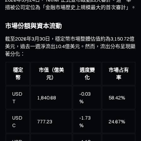
措被公司定位為「金融市場歷史上規模最大的首次審計」。
市場份額與資本流動
截至2026年3月30日，穩定幣市場整體估值約為3,150.72億
美元，過去一週淨流出10.4億美元。然而，流出分布呈現顯
著分化：
穩定
市值（億美
週度變
市場占有
幣
元）
化
率
USD
-0.03
1,840.68
58.42%
T
%
USD
-1.73
777.23
24.67%
C
%