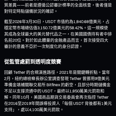
質差異——前者是遵循公認審計標準的全面核查，後者僅是
對特定時點儲備狀況的確認。
截至2026年3月30日，USDT 市值約為1,840.68億美元，占
穩定幣市場總估值3,150.72億美元的58.42%。這一規模使
其成為全球最大的美元替代品之一，在美國國債持有者中排
名前20位。對於如此體量的金融產品而言，首次接受四大
審計的意義不亞於一次制度化的身分認證。
從監管處罰到透明度競賽
回顧 Tether 的合規演進路徑，2021年是關鍵轉折點。當年
2月，紐約總檢察長辦公室調查發現 Tether 曾挪用9億美元
準備金填補關聯交易所 Bitfinex 的虧空，且部分時期儲備金
不足以支撐流通中的 USDT，最終以1,850萬美元罰款和
解。同年10月，美國商品期貨交易委員會再次指控 Tether
在2016至2019年間誤導投資人「每個 USDT 背後都有1美元
支持」，處以4,100萬美元罰款。