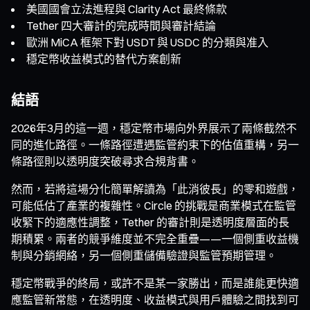
美國國會立法進程與 Clarity Act 最終條款
Tether 四大審計的完成時間與審計結論
歐洲 MiCA 框架下對 USDT 與 USDC 的分類與准入
穩定幣收益模式的替代方案創新
結語
2026年3月的這一週，穩定幣市場向外界展示了兩條截然不
同的進化路徑。一條路徑遭遇監管約束下的估值重構，另一
條路徑則以透明度突破尋求合規背書。
然而，若將這場分化簡單解讀為「此消彼長」的零和遊戲，
可能低估了產業的複雜性。Circle 的挑戰是商業模式在監管
收緊下的適應性調整，Tether 的審計則是透明度層面的長
期積累。兩者的競爭維度並不完全重疊——一個側重收益機
制與分銷網絡，另一個側重儲備驗證與監管預期管理。
穩定幣戰爭的終局，或許不是某一家勝出，而是誰能更快適
應監管新常態，在透明度、收益模式與用戶體驗之間找到可