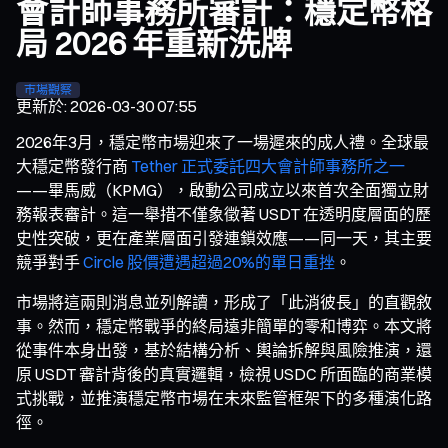
會計師事務所審計：穩定幣格
局 2026 年重新洗牌
市場觀察
更新於
:
2026-03-30 07:55
2026年3月，穩定幣市場迎來了一場遲來的成人禮。全球最
大穩定幣發行商
Tether 正式委託四大會計師事務所之一
——畢馬威（KPMG），啟動公司成立以來首次全面獨立財
務報表審計。這一舉措不僅象徵著 USDT 在透明度層面的歷
史性突破，更在產業層面引發連鎖效應——同一天，其主要
競爭對手
Circle 股價遭遇超過20%的單日重挫
。
市場將這兩則消息並列解讀，形成了「此消彼長」的直觀敘
事。然而，穩定幣戰爭的終局遠非簡單的零和博弈。本文將
從事件本身出發，基於結構分析、輿論拆解與風險推演，還
原 USDT 審計背後的真實邏輯，檢視 USDC 所面臨的商業模
式挑戰，並推演穩定幣市場在未來監管框架下的多種演化路
徑。