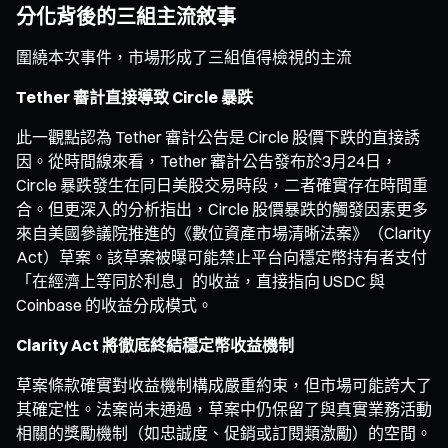
分化背後的三組主流敘事
圍繞本次事件，市場形成了三組值得檢視的主流
Tether 審計直接導致 Circle 暴跌
此一觀點認為 Tether 審計公告是 Circle 股價下跌的直接誘
因。從時間線來看，Tether 審計公告發布於3月24日，
Circle 暴跌發生在同日美股交易時段，二者確實存在時間重
合。但更深入的分析指出，Circle 股價暴跌的觸發因素更多
來自美國參議院推進的《數位資產市場清晰法案》（Clarity
Act）草案。該草案被曝可能禁止平台向穩定幣持有者支付
「在經濟上等同於利息」的收益，直接指向 USDC 與
Coinbase 的收益分成模式。
Clarity Act 將徹底終結穩定幣收益機制
草案條款確實對收益機制構成嚴重約束，但市場可能誇大了
其確定性。法案尚未通過，草案中仍保留了與真實業務活動
相關的獎勵機制（如忠誠度、促銷或訂閱類激勵）的空間。