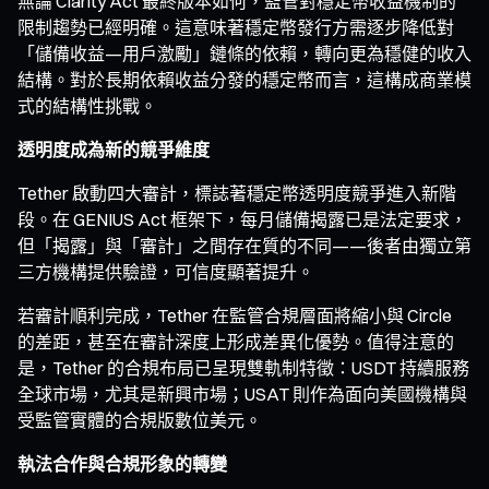
無論 Clarity Act 最終版本如何，監管對穩定幣收益機制的
限制趨勢已經明確。這意味著穩定幣發行方需逐步降低對
「儲備收益—用戶激勵」鏈條的依賴，轉向更為穩健的收入
結構。對於長期依賴收益分發的穩定幣而言，這構成商業模
式的結構性挑戰。
透明度成為新的競爭維度
Tether 啟動四大審計，標誌著穩定幣透明度競爭進入新階
段。在 GENIUS Act 框架下，每月儲備揭露已是法定要求，
但「揭露」與「審計」之間存在質的不同——後者由獨立第
三方機構提供驗證，可信度顯著提升。
若審計順利完成，Tether 在監管合規層面將縮小與 Circle
的差距，甚至在審計深度上形成差異化優勢。值得注意的
是，Tether 的合規布局已呈現雙軌制特徵：USDT 持續服務
全球市場，尤其是新興市場；USAT 則作為面向美國機構與
受監管實體的合規版數位美元。
執法合作與合規形象的轉變