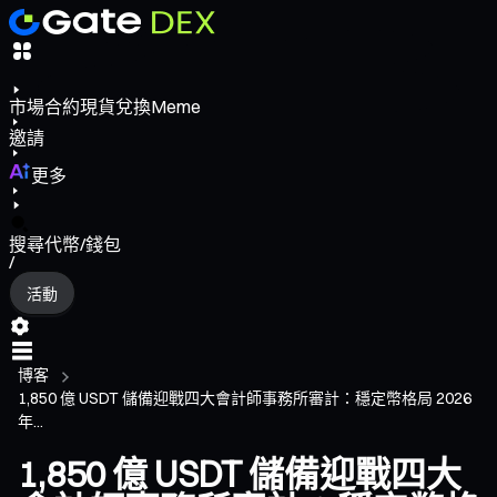
市場
合約
現貨
兌換
Meme
邀請
更多
搜尋代幣/錢包
/
活動
博客
1,850 億 USDT 儲備迎戰四大會計師事務所審計：穩定幣格局 2026
年...
1,850 億 USDT 儲備迎戰四大