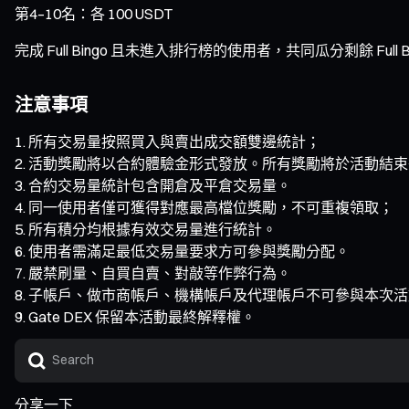
第4–10名：各 100 USDT
完成 Full Bingo 且未進入排行榜的使用者，共同瓜分剩餘 Full B
注意事項
所有交易量按照買入與賣出成交額雙邊統計；
活動獎勵將以合約體驗金形式發放。所有獎勵將於活動結束後
合約交易量統計包含開倉及平倉交易量。
同一使用者僅可獲得對應最高檔位獎勵，不可重複領取；
所有積分均根據有效交易量進行統計。
使用者需滿足最低交易量要求方可參與獎勵分配。
嚴禁刷量、自買自賣、對敲等作弊行為。
子帳戶、做市商帳戶、機構帳戶及代理帳戶不可參與本次活
Gate DEX 保留本活動最終解釋權。
分享一下