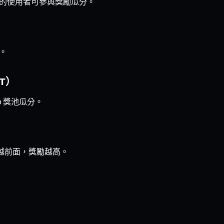
線）的使用者可參與獎勵瓜分。
分。
DT）
go 獎池瓜分。
排名越前面，獎勵越高。