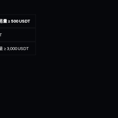
量 ≥ 500 USDT
T
 3,000 USDT