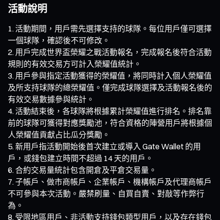
活動說明
活動期間，用戶需先選擇支持的球隊。每位用戶僅可選擇
一個球隊，確認後不可修改。
用戶完成世界盃榮耀之戰活動報名，完成報名後符合活動
規則的有效交易方可計入榮耀值統計。
用戶參與指定活動獲得的榮耀值，將同時計入個人榮耀值
及所支持球隊的總榮耀值。僅完成球隊選擇及活動報名後的
有效交易數據參與統計。
活動結束後，各球隊將根據累計榮耀值進行排名。排名靠
前的球隊可獲得對應獎勵池，符合資格的陣營用戶將根據個
人榮耀值貢獻占比瓜分獎勵。
新用戶指活動開始後首次建立或導入 Gate Wallet 的用
戶，或錢包建立時間不超過 14 天的用戶。
合約交易量統計包含開倉及平倉交易量。
子帳戶、做市商帳戶、企業帳戶、機構帳戶及代理商帳戶
不可參與本次活動。嚴禁刷量、自買自賣、對敲等作弊行
為。
受限地區用戶、非活動支持錢包類型用戶，以及存在錢包