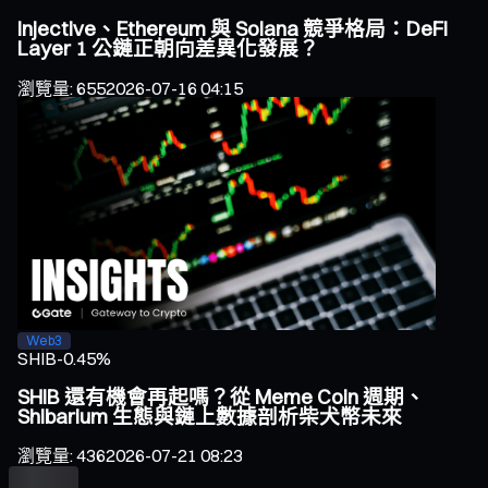
Injective、Ethereum 與 Solana 競爭格局：DeFi
Layer 1 公鏈正朝向差異化發展？
瀏覽量
:
655
2026-07-16 04:15
Web3
SHIB
-0.45%
SHIB 還有機會再起嗎？從 Meme Coin 週期、
Shibarium 生態與鏈上數據剖析柴犬幣未來
瀏覽量
:
436
2026-07-21 08:23