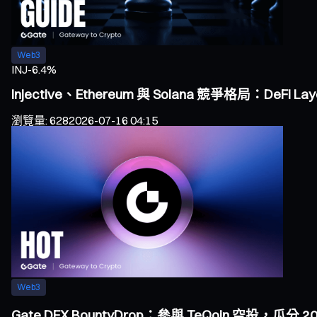
Web3
INJ
-6.4%
Injective、Ethereum 與 Solana 競爭格局：DeF
瀏覽量
:
628
2026-07-16 04:15
Web3
Gate DEX BountyDrop：參與 TeQoin 空投，瓜分 20,