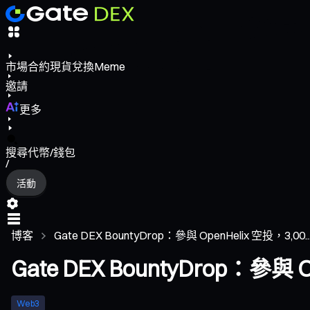
市場
合約
現貨
兌換
Meme
邀請
更多
搜尋代幣/錢包
/
活動
博客
Gate DEX BountyDrop：參與 OpenHelix 空投，3,00..
Gate DEX BountyDrop：參與 
Web3