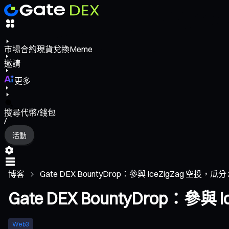
市場
合約
現貨
兌換
Meme
邀請
更多
搜尋代幣/錢包
/
活動
博客
Gate DEX BountyDrop：參與 IceZigZag 空投，瓜分 2.
Gate DEX BountyDrop：參與 I
Web3