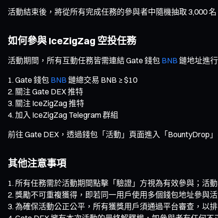
活動結束後，將從所有完成任務的參與者中隨機抽取 3,000 名，瓜分 
如何參與 IceZigZag 空投任務
活動期間，所有互動任務皆需連結 Gate 錢包
BNB
鏈地址進行
Gate 錢包
BNB
鏈總交易 BNB ≥ $10
關注 Gate DEX 推特
關注 IceZigZag 推特
加入 IceZigZag Telegram 群組
前往 Gate DEX，透過錢包「活動」頁面進入「BountyDrop
其他注意事項
所有任務需於活動期間點擊「驗證」方視為有效參與；活動
獎勵不可重複獲得，即若同一用戶使用多個錢包地址參與活
為確保活動公正公平，所有獲獎用戶須通過平台審查，以排
Gate DEX 擁有本次活動的最終解釋權，如參與者有任