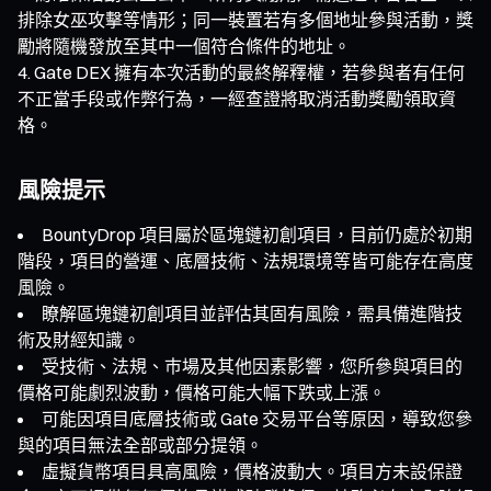
排除女巫攻擊等情形；同一裝置若有多個地址參與活動，獎
勵將隨機發放至其中一個符合條件的地址。
Gate DEX 擁有本次活動的最終解釋權，若參與者有任何
不正當手段或作弊行為，一經查證將取消活動獎勵領取資
格。
風險提示
BountyDrop 項目屬於區塊鏈初創項目，目前仍處於初期
階段，項目的營運、底層技術、法規環境等皆可能存在高度
風險。
瞭解區塊鏈初創項目並評估其固有風險，需具備進階技
術及財經知識。
受技術、法規、巿場及其他因素影響，您所參與項目的
價格可能劇烈波動，價格可能大幅下跌或上漲。
可能因項目底層技術或 Gate 交易平台等原因，導致您參
與的項目無法全部或部分提領。
虛擬貨幣項目具高風險，價格波動大。項目方未設保證