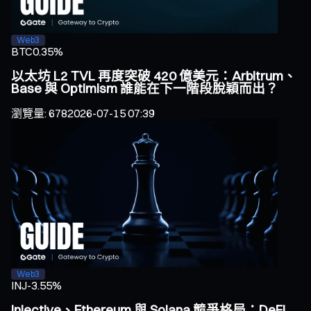
Web3
BTC
0.35%
以太坊 L2 TVL 再度突破 420 億美元：Arbitrum、
Base 與 Optimism 誰能在下一階段脫穎而出？
瀏覽量
:
678
2026-07-15 07:39
Web3
INJ
-3.55%
Injective、Ethereum 與 Solana 競爭格局：DeFi