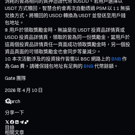
消耗的皆為相同的質押憑證代幣 sUSDD。若用戶選擇以
USDT 方式贖回，智慧合約會再次自動透過 PSM 以 1:1 無損
兌換方式，將贖回的 USDD 轉換為 USDT 並發送至用戶錢
包地址。
用戶於領取獎勵金時，無論是在 USDT 投資品詳情頁或
USDD 投資品詳情頁，領取的皆為同一份獎勵金，當用戶於
這兩個投資品詳情頁任一頁面成功領取獎勵金時，另一個投
資品頁面的可領取獎勵金也會同步等量減少。
本次活動涉及的投資操作皆需以 BSC 網路上的
BNB
作
為 Gas 費，請確保錢包地址有足夠的
BNB
代幣餘額。
Gate 團隊
2026 年 4 月 10 日
分享一下
目錄
相關文章