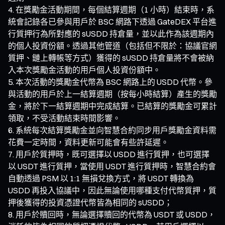
在獎勵金活動期間，每個結算週期（1 小時）結束時，系
統會記錄各已參與用戶於 BSC 網路下透過 GateDEX 平台進
行質押行為所對應的 sUSDD 持倉量，並以此作為該週期內
的個人投資份額。透過其他管道（包括但不限於：協議官網
質押、鏈上轉帳等方式）獲得的 sUSDD 持倉量將不會被納
入本次獎勵金活動的用戶個人投資份額中。
本次活動的獎勵金代幣為 BSC 網路上的 USDD 代幣。參
與活動的用戶於上一結算週期（按每小時結算）產生的獎勵
金，將於下一結算週期中完成結算。已結算的獎勵金可累計
領取，不受活動結束時間影響。
系統每次結算獎勵金並向智慧合約同步用戶獎勵金資料需
花費一定時間，資料更新可能會有些許延遲。
用戶於質押時，既可選擇以 USDD 進行質押，也可選擇
以 USDT 進行質押，當使用 USDT 進行質押時，智慧合約會
自動透過 PSM 以 1:1 無損兌換方式，將 USDT 轉換為
USDD 再投入協議中，因此無論使用哪種支付代幣質押，質
押後獲得的投資憑證代幣皆為相同的 sUSDD；
用戶於贖回時，無論選擇贖回的代幣為 USDT 或 USDD，