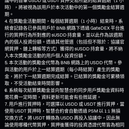
議中的首筆 USDD 或 USDT 質押交易所處的結算週期（1 小
時），將被視為該用戶於本次活動中的第一個獎勵金結算週
期。
在獎勵金活動期間，每個結算週期（1 小時）結束時，系
統會記錄各已參與用戶於 BNB 網路下透過 GateDEX 平台進
行的質押行為所對應的 sUSDD 持倉量，並以此作為該週期
內的個人投資份額。透過其他管道（包括但不限於：協議官
網質押、鏈上轉帳等方式）獲得的 sUSDD 持倉量，將不納
入本次獎勵金活動的用戶個人投資份額。
本次活動的獎勵金代幣為 BNB 網路上的 USDD 代幣。參
與活動的用戶於上一結算週期（每小時結算）產生的獎勵
金，將於下一結算週期完成結算。已結算的獎勵金可累積領
取，不受活動結束時間影響。
系統每次結算獎勵金並向智慧合約同步用戶獎勵金資料時
需花費一定時間，資料更新可能會有些微延遲。
用戶進行質押時，可選擇以 USDD 或 USDT 進行質押，當
使用 USDT 質押時，智慧合約會自動透過 PSM 以 1:1 無損
兌換方式，將 USDT 轉換為 USDD 再投入協議中，因此無
論使用哪種代幣質押，質押後獲得的投資憑證代幣皆為相同