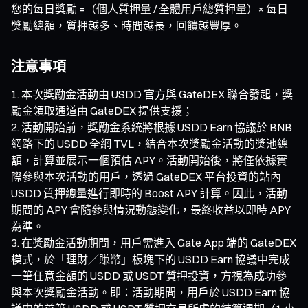
您的每日獎勵 =（個人質押量 / 全體用戶總質押量）× 每日
獎勵總額，質押越多、時間越長，回饋越豐厚。
注意事項
本次獎勵金活動由 USDD 官方與 GateDEX 聯合發起，獎
勵金領取通道由 GateDEX 提供支援；
活動開始前，獎勵金系統將根據 USDD Earn 協議於 BNB
網路下的 USDD 全網 TVL，結合本次獎勵金活動的獎池總
額，計算並展示一個預估 APY。活動開始後，將僅依據實
際參與本次活動的用戶，透過 GateDEX 平台投資的站內
USDD 質押總量進行即時的 Boost APY 計算。因此，活動
期間的 APY 會隨參與情況動態變化，最終收益以即時 APY
為準。
在獎勵金活動期間，用戶需進入 Gate App 端的 GateDEX
模式，於「理財／賺幣」板塊下的 USDD Earn 協議中完成
一筆任意金額的 USDD 或 USDT 質押投資，方視為成功參
與本次獎勵金活動。即：活動期間，用戶於 USDD Earn 協