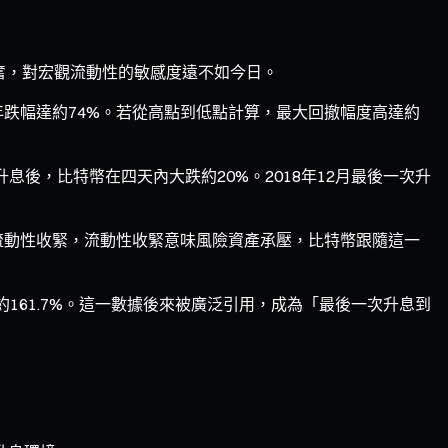
亢奮，對宏觀流動性的敏感度遠不如今日。
年跌幅達約74%。若從高點到低點計算，最大回撤幅度高達約
升息後，比特幣在四天內大跌約20%。2018年12月最後一次升
流動性收緊，流動性收緊意味風險資產承壓，比特幣跟隨這一
漲幅約161.7%。這一數據後來被廣泛引用，成為「最後一次升息到