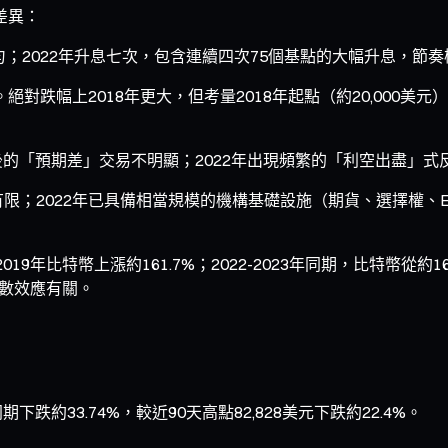
差異：
勻；2022年升息七次，包含連續四次75個基點的大幅升息，節
。絕對跌幅上2018年更大，但考量2018年起點（約20,000美元
議後的「預期差」交易不明顯；2022年出現頻繁的「利空出盡」
有限；2022年已具備相當規模的機構基礎設施（期貨、選擇權、
9年比特幣上漲約161.7%；2022-2023年同期，比特幣從約16
基數效應有關。
期下跌約33.74%，較近90天高點82,828美元下跌約22.4%。