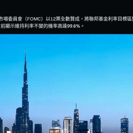
開市場委員會（FOMC）以12票全數贊成，將聯邦基金利率目標區間
會前顯示維持利率不變的機率高達99.6%。