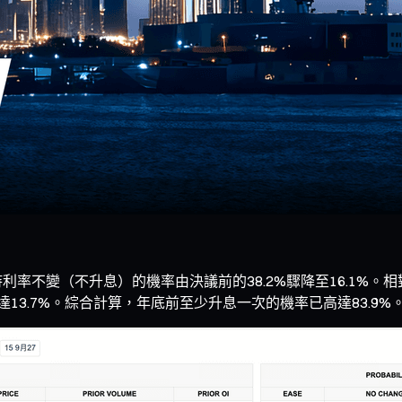
月維持利率不變（不升息）的機率由決議前的38.2%驟降至16.1
率達13.7%。綜合計算，年底前至少升息一次的機率已高達83.9%