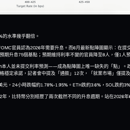
0%的水準幾乎翻倍。
MC官員認為2026年需要升息。而6月最新點陣圖顯示：在提交
1人預期升息75個基點；預期維持利率不變的官員降至8人，僅1人
Warsh本人並未提交利率預測——成為點陣圖上唯一缺失的「點」。
價格穩定承諾，記者會中提及「通膨」12次，「就業市場」僅提及
，24小時跌幅約1.78%-1.95%。ETH跌約3.6%，SOL跌約3
022年，比特幣分別經歷了兩次截然不同的升息週期。站在202