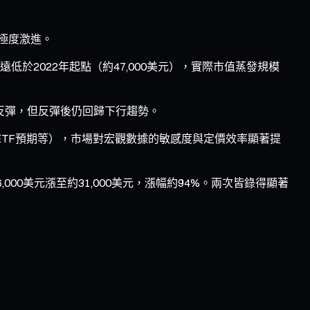
奏極度激進。
）遠低於2022年起點（約47,000美元），實際市值蒸發規模
式反彈，但反彈後仍回歸下行趨勢。
ETF預期等），市場對宏觀數據的敏感度與定價效率顯著提
,000美元漲至約31,000美元，漲幅約94%。兩次皆錄得顯著