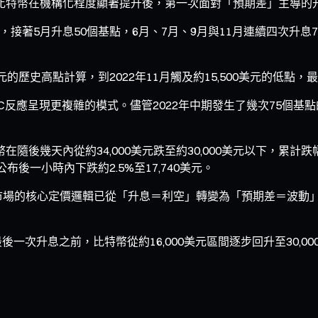
則是比特幣在機構化程度顯著提升後，第一次面對「預期差」主導的
，接著5月升息50個基點，6月、7月、9月與11月連續四次升息7
0美元的歷史高點計算，到2022年11月觸及約15,500美元的低點，
OMC反應呈現更複雜的模式。儘管2022年中期發生了幾次75個
在隨後幾天內從約34,000美元跌至約30,000美元以下，累計跌
布後一小時內下跌約2.5%至17,740美元。
年市場的核心定價邏輯已從「升息＝利空」轉變為「預期差＝波動
最後一次升息之前，比特幣從約16,000美元區間逐步回升至30,0