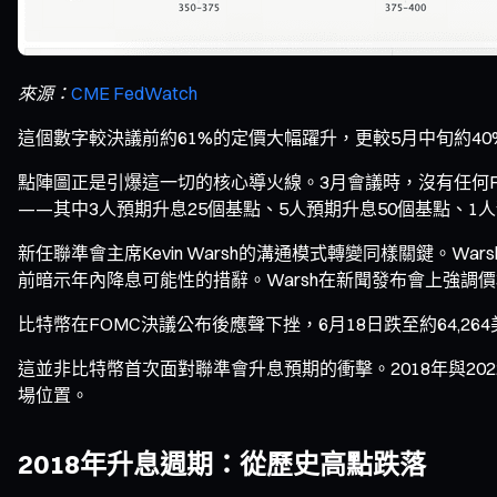
來源：
CME FedWatch
這個數字較決議前約61%的定價大幅躍升，更較5月中旬約4
點陣圖正是引爆這一切的核心導火線。3月會議時，沒有任何FO
——其中3人預期升息25個基點、5人預期升息50個基點、
新任聯準會主席Kevin Warsh的溝通模式轉變同樣關鍵。
前暗示年內降息可能性的措辭。Warsh在新聞發布會上強調
比特幣在FOMC決議公布後應聲下挫，6月18日跌至約64,264美元
這並非比特幣首次面對聯準會升息預期的衝擊。2018年與2
場位置。
2018年升息週期：從歷史高點跌落