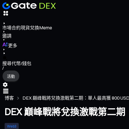
市場
合約
現貨
兌換
Meme
邀請
更多
搜尋代幣/錢包
/
活動
博客
DEX 巔峰戰將兌換激戰第二期：單人最高獲 800 USD
DEX 巔峰戰將兌換激戰第二期：單
Web3