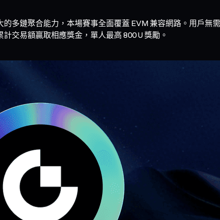
 強大的多鏈聚合能力，本場賽事全面覆蓋 EVM 兼容網路。用戶無需
累計交易額贏取相應獎金，單人最高 800 U 獎勵。