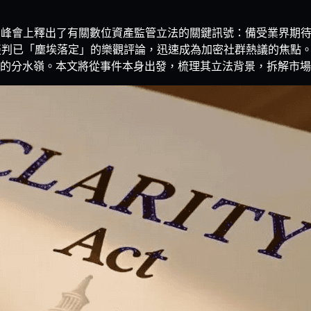
 在一場產業峰會上釋出了有關數位資產監管立法的關鍵訊號：備受業界期
）談判已「塵埃落定」的樂觀評論，迅速成為加密社群熱議的焦點
的分水嶺。本文將從事件本身出發，梳理其立法背景，拆解市場