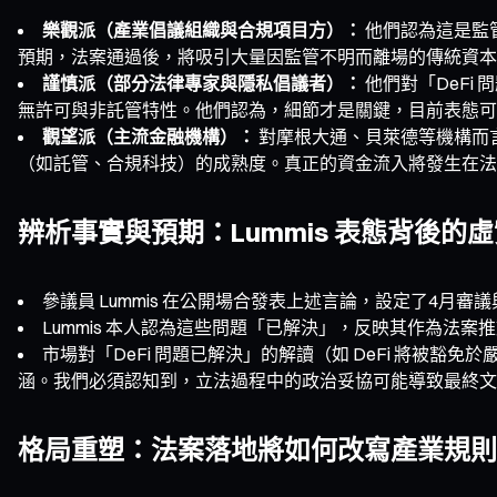
樂觀派（產業倡議組織與合規項目方）：
他們認為這是監管透
預期，法案通過後，將吸引大量因監管不明而離場的傳統資本
謹慎派（部分法律專家與隱私倡議者）：
他們對「DeFi
無許可與非託管特性。他們認為，細節才是關鍵，目前表態可
觀望派（主流金融機構）：
對摩根大通、貝萊德等機構而言
（如託管、合規科技）的成熟度。真正的資金流入將發生在法
辨析事實與預期：Lummis 表態背後的
參議員 Lummis 在公開場合發表上述言論，設定了4月審
Lummis 本人認為這些問題「已解決」，反映其作為
市場對「DeFi 問題已解決」的解讀（如 DeFi 將
涵。我們必須認知到，立法過程中的政治妥協可能導致最終文
格局重塑：法案落地將如何改寫產業規則