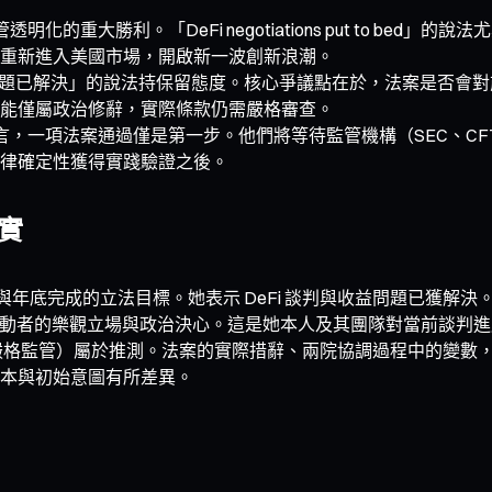
明化的重大勝利。「DeFi negotiations put to b
重新進入美國市場，開啟新一波創新浪潮。
 問題已解決」的說法持保留態度。核心爭議點在於，法案是否會對前
能僅屬政治修辭，實際條款仍需嚴格審查。
，一項法案通過僅是第一步。他們將等待監管機構（SEC、CF
律確定性獲得實踐驗證之後。
虛實
議與年底完成的立法目標。她表示 DeFi 談判與收益問題已獲解決
法案推動者的樂觀立場與政治決心。這是她本人及其團隊對當前談判
被豁免於嚴格監管）屬於推測。法案的實際措辭、兩院協調過程中的
本與初始意圖有所差異。