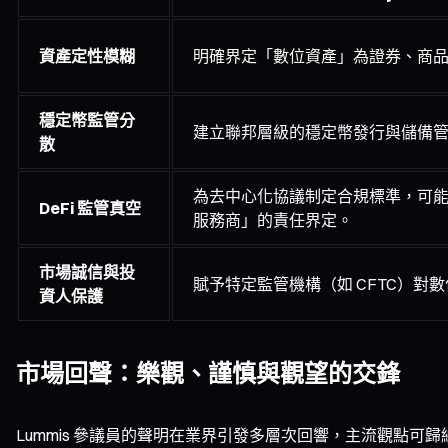
資產定性模糊
明確界定「數位資產」為證券、商
穩定幣監管分
建立聯邦層級的穩定幣發行與儲備
散
為去中心化協議制定合規標準，可
DeFi 監管真空
服務商」的責任界定。
市場誠信與投
賦予特定監管機構（如 CFTC）對
資人保護
市場回聲：樂觀、謹慎與觀望的交鋒
Lummis 參議員的聲明在業界引發多層次回響，主流觀點可歸