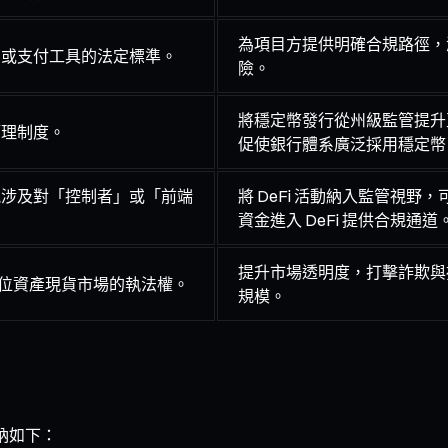
為項目方提供明確合規路徑，減少
品或支付工具的法定標準。
險。
將穩定幣發行從州級監管提升
管理制度。
促使銀行體系廣泛採用穩定幣
能涉及對「控制者」或「前端
將 DeFi 活動納入監管視
資金進入 DeFi 提供合規通道
提升市場透明度，打擊詐欺與
數位資產現貨市場的執法權。
規模。
納如下：