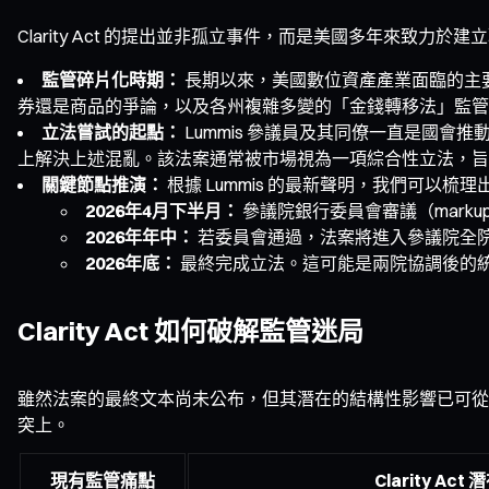
Clarity Act 的提出並非孤立事件，而是美國多年來致力
監管碎片化時期：
長期以來，美國數位資產產業面臨的主
券還是商品的爭論，以及各州複雜多變的「金錢轉移法」監管
立法嘗試的起點：
Lummis 參議員及其同僚一直是國會推
上解決上述混亂。該法案通常被市場視為一項綜合性立法，旨
關鍵節點推演：
根據 Lummis 的最新聲明，我們可以梳
2026年4月下半月：
參議院銀行委員會審議（mar
2026年年中：
若委員會通過，法案將進入參議院全
2026年底：
最終完成立法。這可能是兩院協調後的
Clarity Act 如何破解監管迷局
雖然法案的最終文本尚未公布，但其潛在的結構性影響已可從
突上。
現有監管痛點
Clarity Act