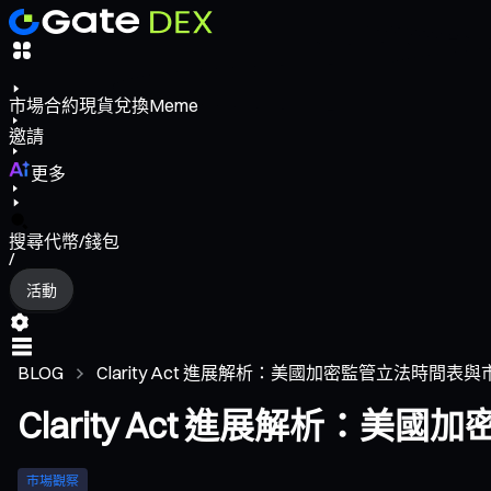
市場
合約
現貨
兌換
Meme
邀請
更多
搜尋代幣/錢包
/
活動
BLOG
Clarity Act 進展解析：美國加密監管立法時間表
Clarity Act 進展解析：
市場觀察