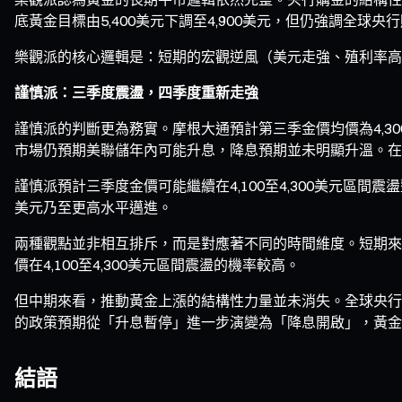
底黃金目標由5,400美元下調至4,900美元，但仍強調全
樂觀派的核心邏輯是：短期的宏觀逆風（美元走強、殖利率高
謹慎派：三季度震盪，四季度重新走強
謹慎派的判斷更為務實。摩根大通預計第三季金價均價為4,
市場仍預期美聯儲年內可能升息，降息預期並未明顯升溫。在
謹慎派預計三季度金價可能繼續在4,100至4,300美元區
美元乃至更高水平邁進。
兩種觀點並非相互排斥，而是對應著不同的時間維度。短期來
價在4,100至4,300美元區間震盪的機率較高。
但中期來看，推動黃金上漲的結構性力量並未消失。全球央行
的政策預期從「升息暫停」進一步演變為「降息開啟」，黃金
結語