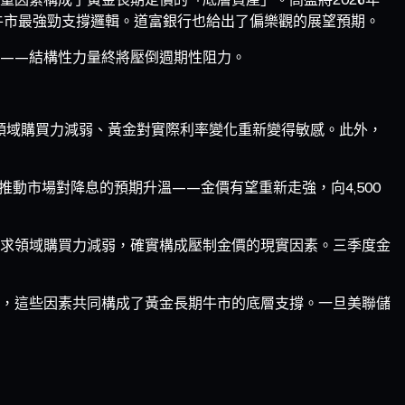
長期牛市最強勁支撐邏輯。道富銀行也給出了偏樂觀的展望預期。
——結構性力量終將壓倒週期性阻力。
求領域購買力減弱、黃金對實際利率變化重新變得敏感。此外，
推動市場對降息的預期升溫——金價有望重新走強，向4,500
求領域購買力減弱，確實構成壓制金價的現實因素。三季度金
，這些因素共同構成了黃金長期牛市的底層支撐。一旦美聯儲