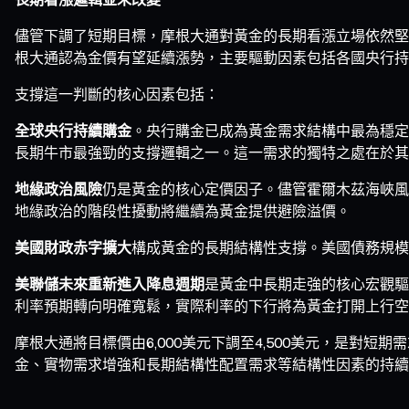
儘管下調了短期目標，摩根大通對黃金的長期看漲立場依然堅定。
根大通認為金價有望延續漲勢，主要驅動因素包括各國央行持
支撐這一判斷的核心因素包括：
全球央行持續購金
。央行購金已成為黃金需求結構中最為穩定
長期牛市最強勁的支撐邏輯之一。這一需求的獨特之處在於其
地緣政治風險
仍是黃金的核心定價因子。儘管霍爾木茲海峽風
地緣政治的階段性擾動將繼續為黃金提供避險溢價。
美國財政赤字擴大
構成黃金的長期結構性支撐。美國債務規模
美聯儲未來重新進入降息週期
是黃金中長期走強的核心宏觀驅
利率預期轉向明確寬鬆，實際利率的下行將為黃金打開上行空
摩根大通將目標價由6,000美元下調至4,500美元，是對
金、實物需求增強和長期結構性配置需求等結構性因素的持續