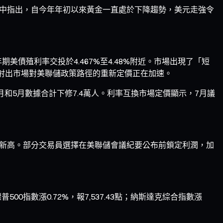
a在評論中指出，自今年年初以來黃金一直處於下降趨勢，美元走強令
債殖利率交投於4.467%至4.48%附近。市場出現了「短
結構折射出市場對美聯儲政策路徑的重新定價正在加速。
和5月數據合計下修7.4萬人。利率互換市場定價顯示，7月議
兩週新高。部分交易員選擇在美聯儲會議紀要公布前鎖定利潤，加
500指數漲0.72%，報7,537.43點；納斯達克綜合指數漲