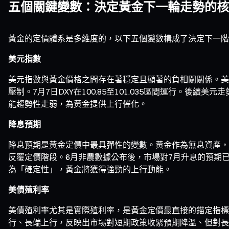
五個關鍵變數：決定黃金下一輪走勢的核
黃金的定價體系是多維度的，以下五個變數構成了決定下一階
美元指數
美元指數與黃金價格之間存在著穩定且顯著的負相關關係。美
壓制。7月7日DXY在100.85至101.035區間運行
能趨勢性走弱，為黃金提供上行催化。
降息預期
降息預期是黃金定價中最具彈性的變數。黃金作為無息資產，
反覆定價階段。6月非農數據公布後，市場對7月升息的預期
為「確定性」，黃金將獲得強勁的上行動能。
美債殖利率
美債殖利率尤其是實際殖利率，是黃金定價最直接的錨定指標。7月7
行、長端上行，反映出市場對短期政策收緊預期降溫、但對長