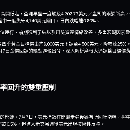
低走，亞洲早盤一度觸及4,202.73美元／盎司的兩週新高，但
盤中一度失守4,140美元關口，日內跌幅達0.60%。
位運行、前期獲利了結以及風險資產情緒改善，多重宏觀因素
第四季黃金目標價由約6,000美元下調至4,500美元，降幅達
月7日金價回調的驅動邏輯出發，深入解析摩根大通調整目標價
率回升的雙重壓制
影響。7月7日，美元指數在開盤走強後雖有所回吐漲幅，盤中一度
下跌0.5%，但進入新交易週後美元出現技術性反彈。