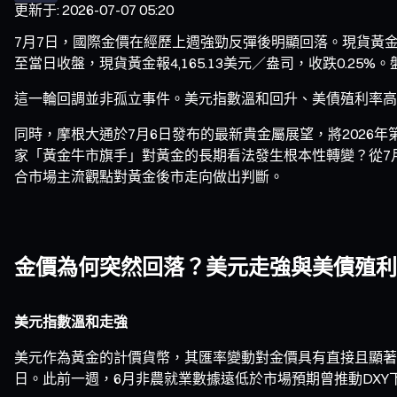
更新于
:
2026-07-07 05:20
7月7日，國際金價在經歷上週強勁反彈後明顯回落。現貨黃金高開
至當日收盤，現貨黃金報4,165.13美元／盎司，收跌0.25%。
這一輪回調並非孤立事件。美元指數溫和回升、美債殖利率高
同時，摩根大通於7月6日發布的最新貴金屬展望，將2026年
家「黃金牛市旗手」對黃金的長期看法發生根本性轉變？從7
合市場主流觀點對黃金後市走向做出判斷。
金價為何突然回落？美元走強與美債殖利
美元指數溫和走強
美元作為黃金的計價貨幣，其匯率變動對金價具有直接且顯著的
日。此前一週，6月非農就業數據遠低於市場預期曾推動DXY