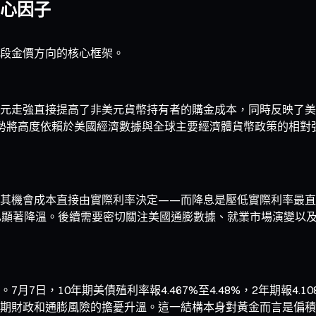
心因子
段金價方向的核心框架。
元走強直接提高了非美元貨幣持有者的購金成本，同時反映了美
。後續美元走勢將高度依賴於美國經濟數據與全球主要經濟體貨幣政策
其機會成本直接由實際利率決定——而降息是壓低實際利率最直
已顯著降溫。後續需要密切關注美國通膨數據、就業市場演變以
日，10年期美債殖利率報4.467%至4.48%，2年期報4.1
期財政和通膨風險的擔憂升溫。這一結構本身對黃金而言是偏積