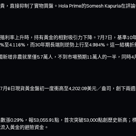
接抑制了實物買盤。Hola Prime的Somesh Kapuri
率上升時，持有黃金的相對吸引力下降。7月7日，基準10年期美
%至4.116%，而30年期長端則逆勢上行至4.984%。這一
新增非農就業僅5.7萬人，不到市場預期11萬人的一半，同時4月
月6日現貨黃金盤初一度衝高至4,202.09美元／盎司，創下
9%，報53,055.91點，首次突破53,000點創歷史新高；標普
可能流入黃金的避險資金。