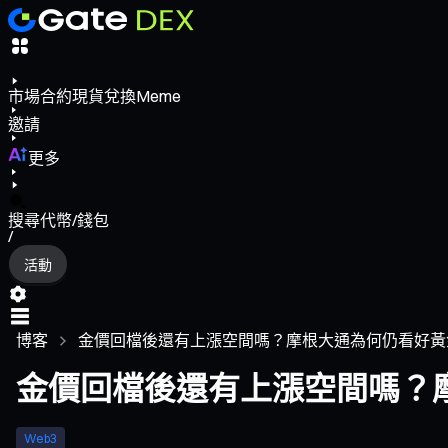
市場
合約
現貨
兌換
Meme
邀請
更多
搜尋代幣/錢包
/
活動
博客
金價回檔後還有上漲空間嗎？摩根大通為何仍看好黃金挑戰
金價回檔後還有上漲空間嗎？摩根
Web3