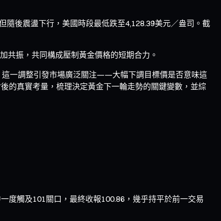
隨後震盪下行，美國時段最低跌至4,128.39美元／盎司。截
疊加共振，共同構成壓制黃金價格的短期合力。
25%。這一調整引發市場廣泛關注——大幅下調目標價是否意味這
背後的真實考量，梳理決定黃金下一輪走勢的關鍵變數，並綜
觸及101關口，最終收報100.86，幾乎持平於前一交易