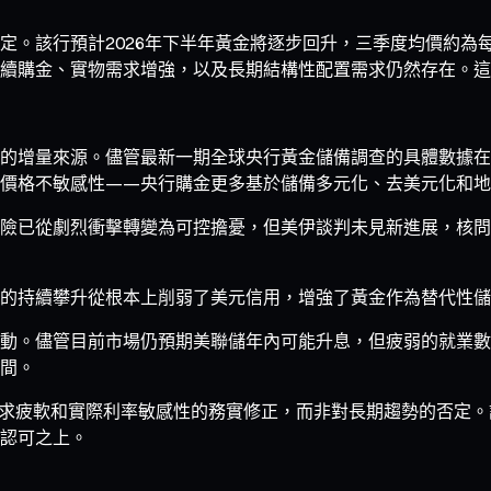
該行預計2026年下半年黃金將逐步回升，三季度均價約為每盎司4
續購金、實物需求增強，以及長期結構性配置需求仍然存在。這
的增量來源。儘管最新一期全球央行黃金儲備調查的具體數據在
價格不敏感性——央行購金更多基於儲備多元化、去美元化和
險已從劇烈衝擊轉變為可控擔憂，但美伊談判未見新進展，核問
的持續攀升從根本上削弱了美元信用，增強了黃金作為替代性儲
動。儘管目前市場仍預期美聯儲年內可能升息，但疲弱的就業數
間。
短期需求疲軟和實際利率敏感性的務實修正，而非對長期趨勢的否定
認可之上。