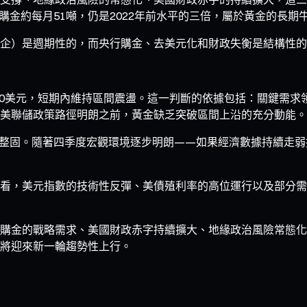
球央行購金約每月51噸，仍是2022年前水平的三倍，屬於黃金的
企）是週期性的，而央行購金、去美元化和財政失衡是結構性的
300美元，短期內維持區間震盪。這一判斷的依據包括：關鍵需
美聯儲政策路徑明朗之前，黃金缺乏突破區間上沿的充分動能。
間震盪整固。隨著四季度宏觀環境逐步明朗——如果經濟數據持續走弱
看，美元指數的技術性反彈、美債殖利率的高位運行以及部分需
購金的戰略需求、美國財政赤字持續擴大、地緣政治風險常態化
將迎來新一輪趨勢性上行。