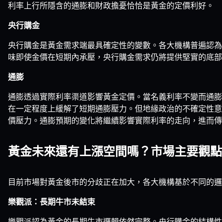
利率上行所隱含的通膨和財政擔憂恰恰是黃金的定價利好。
央行購金
央行購金是黃金需求端最具確定性的變數。各大機構普遍認為
味即使金價在短期內承壓，央行購金需求仍將提供堅實的底部
通膨
通膨透過實際利率渠道影響黃金定價。當名義利率不變而通膨
在一定程度上緩解了短期通膨壓力。但地緣政治的不確定性意
價壓力。通膨預期的變化將繼續影響實際利率的走向，進而傳
黃金未來還有上漲空間嗎？市場主要觀點
目前市場對黃金後市的分歧正在加大，各大機構基於不同的邏
樂觀派：長期牛市未結束
樂觀派認為黃金的長期牛市邏輯依然完整。央行購金的結構性