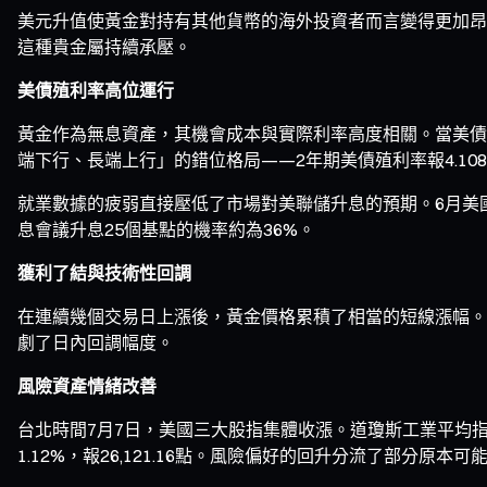
美元升值使黃金對持有其他貨幣的海外投資者而言變得更加昂貴，直
這種貴金屬持續承壓。
美債殖利率高位運行
黃金作為無息資產，其機會成本與實際利率高度相關。當美債殖利
端下行、長端上行」的錯位格局——2年期美債殖利率報4.108
就業數據的疲弱直接壓低了市場對美聯儲升息的預期。6月美國
息會議升息25個基點的機率約為36%。
獲利了結與技術性回調
在連續幾個交易日上漲後，黃金價格累積了相當的短線漲幅。7
劇了日內回調幅度。
風險資產情緒改善
台北時間7月7日，美國三大股指集體收漲。道瓊斯工業平均指數漲0.2
1.12%，報26,121.16點。風險偏好的回升分流了部分原本