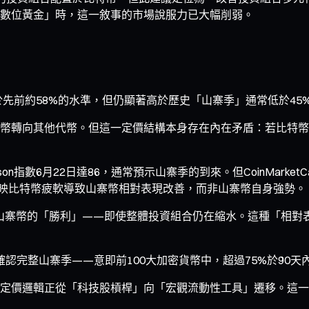
數位黃金」時，這一敘事的市場說服力已大幅削弱。
略低於先前約58%的水準，但仍顯著高於歷史「山寨季」通常低於45
幣轉向其他代幣。但這一定價結構本身存在內在矛盾：若比特幣
Season指數6月22日達86，通常預示山寨季的到來。但CoinMa
更多反映比特幣疲軟導致山寨幣相對表現改善，而非山寨幣自身強勢。
為山寨幣的「勝利」——即使整體投資組合仍在縮水。這種「相對
才確認完整山寨季——意即前100大加密貨幣中，超過75%於90
定價邏輯正從「科技股槓桿」向「宏觀流動性工具」遷移。這一