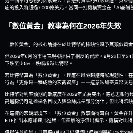
另一個不可忽視的因素是人工智慧對資本的虹吸效應。貝萊德數位資產
施的投入將超過7,000億美元。當同一批機構資金在「AI
「數位黃金」敘事為何在2026年失效
「數位黃金」的核心論據在於比特幣的稀缺性賦予其類似黃金
但2026年6月的市場表現卻提供了相反的實證。6月22日至2
下跌至少5%，跌幅超越比特幣。
若比特幣真為「數位黃金」，理應在風險趨避時展現韌性，甚
行為「更像是一種成熟的宏觀資產」——這意味加密貨幣交易
比特幣對利率預期的敏感度在2026年尤為突出。德意志銀行經
高通膨仍可能透過名目收入與盈餘成長部分消化；但比特幣缺
在這樣的宏觀環境下，「數位黃金」敘事顯得蒼白。黃金在升
ETF推出本應加速此進程，但連續的淨流出顯示，機構對比
值得注意的是，貝萊德6月23日仍建議財務顧問將約1%至