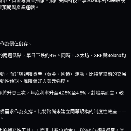
比特幣、黃金等資產抽離。預計美國科技巨擘2026年對AI基礎設
流預期與產業邏輯。
作為價值儲存。
兩週低點，單日下跌約4%。同時，以太坊、XRP與Solana均
動，而非與避險資產（黃金、國債）連動。比特幣當前的交易
動性預期、風險偏好與美元強度。
升息三次，年底利率升至4.25%至4.5%。對股票而言，較
備需求作為支撐。比特幣尚未建立同等規模的制度性底座——
。
元化的補充性工具」，而非「數位黃金」式的核心避險資產。當