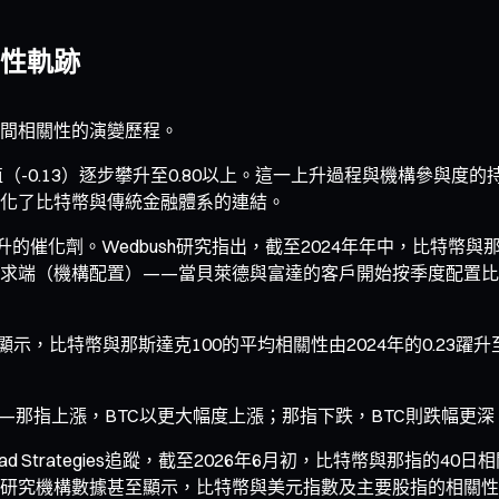
關性軌跡
間相關性的演變歷程。
（-0.13）逐步攀升至0.80以上。這一上升過程與機構參與度的持續
化了比特幣與傳統金融體系的連結。
的催化劑。Wedbush研究指出，截至2024年年中，比特幣與那
求端（機構配置）——當貝萊德與富達的客戶開始按季度配置比
示，比特幣與那斯達克100的平均相關性由2024年的0.23躍升
——那指上漲，BTC以更大幅度上漲；那指下跌，BTC則跌幅
ead Strategies追蹤，截至2026年6月初，比特幣與那
5。部分研究機構數據甚至顯示，比特幣與美元指數及主要股指的相關