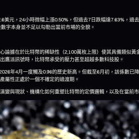
.6美元，24小時微幅上漲0.50%，但過去7日跌幅達7.63%，過去3
—這些數字本身並不足以勾勒出當前市場的全貌。
論據在於比特幣的稀缺性（2,100萬枚上限）使其具備類似黃金
出鷹派訊號時，比特幣承受的壓力甚至超越多數科技股。
2026年4月一度觸及0.96的歷史新高。但截至6月初，該係
產屬性正處於一個不確定的過渡期。
演變與現狀、機構化如何重塑比特幣的定價邏輯，以及在當前市