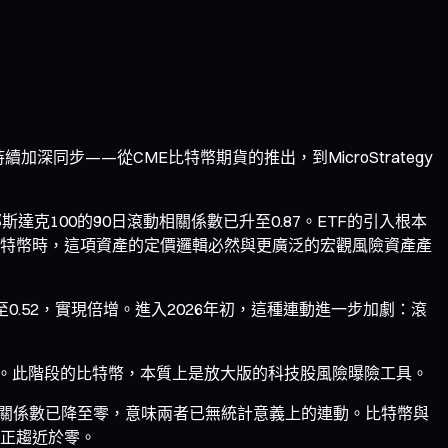
加深同步——從CME比特幣期貨的推出，到MicroStrategy
斯達克100的90日滾動相關係數已升至0.87。ETF的引入根本
特幣時，這項資產的定價邏輯必然與更廣泛的宏觀風險資產產
至0.52，實現倍增。進入2026年初，這種連動進一步加劇：滾
更深。此階段的比特幣，本質上是放大版的科技股風險曝險工具。
指的40日相關係數已降至零，意味兩者已無統計意義上的連動。比特幣與
性正趨近於零。