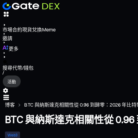
市場
合約
現貨
兌換
Meme
邀請
更多
搜尋代幣/錢包
/
活動
博客
BTC 與納斯達克相關性從 0.96 到歸零：2026 年比
BTC 與納斯達克相關性從 0.
Web3