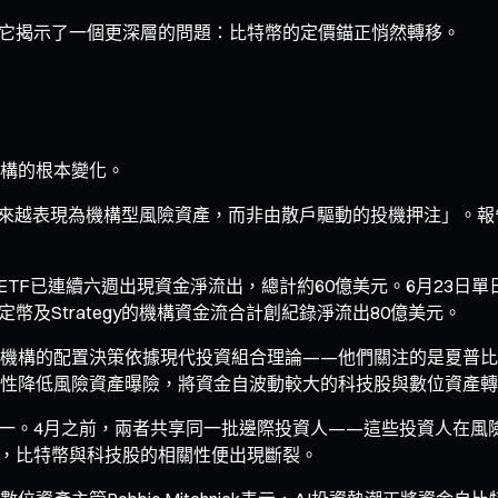
。它揭示了一個更深層的問題：比特幣的定價錨正悄然轉移。
構的根本變化。
越表現為機構型風險資產，而非由散戶驅動的投機押注」。報告分析師
TF已連續六週出現資金淨流出，總計約60億美元。6月23日單日，
定幣及Strategy的機構資金流合計創紀錄淨流出80億美元。
機構的配置決策依據現代投資組合理論——他們關注的是夏普比
性降低風險資產曝險，將資金自波動較大的科技股與數位資產轉
釋之一。4月之前，兩者共享同一批邊際投資人——這些投資人在
時，比特幣與科技股的相關性便出現斷裂。