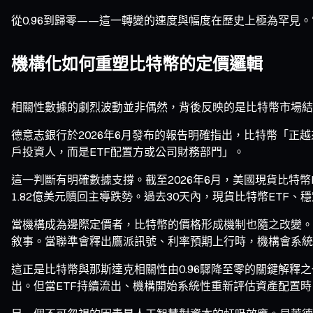
從0.96到歸零——這一轉變的速度與幅度在歷史上極為罕見
機構化如何重塑比特幣的定價邏輯
相關性數據的劇烈波動並非偶然，背後反映的是比特幣市場結
德意志銀行於2026年6月發布的報告明確指出，比特幣「正越來
戶投資人，而是ETF配置方或公司財務部門」。
這一判斷有明確數據支撐。截至2026年6月，美國現貨比特幣E
1.82億美元贖回主導跌勢。過去30天內，現貨比特幣ETF、穩
當機構成為邊際定價者，比特幣的價格形成機制也隨之改變。
敘事。當聯準會釋出鷹派訊號、利率預期上行時，機構會系統
這正是比特幣與那斯達克相關性由0.96驟降至零的關鍵解
出。但當ETF持續流出、機構開始系統性重新評估資產配置