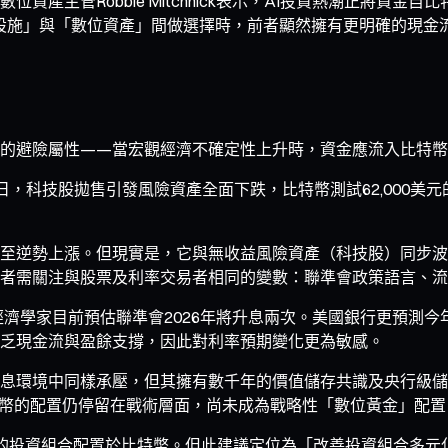
主管Robbie Mitchnick表示，AI投資熱潮正將資金自
基礎設施」與「數位資產」間做選擇時，前者顯然擁有更明確的現金
的避險屬性——當宏觀經濟不確定性上升時，資金應流入比特幣
4日，科技股拋售引發風險資產全面下跌，比特幣測試62,000美元的
至逆勢上漲。但現實是，它與無收益風險資產（科技股）同步波
者需關注與股票及利率交易者相同的變數：聯準會政策語言、流
濟學家目前預估聯準會2026年將升息兩次。美國銀行更預測今年將
乏現金流與盈餘支撐，因此對利率預期變化更為敏感。
息環境中同樣承壓，但其擁有數千年的價值儲存共識及央行級儲
特幣的配置仍停留在戰術層面，尚未成為戰略性「數位黃金」配置
2%的投資組合配置於比特幣。但此建議定位為「改善投資組合多