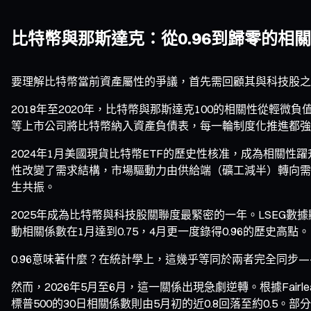
比特幣與那斯達克：從0.96到歸零的相
要理解比特幣當前資產屬性的爭議，首先需回顧其與科技股之
2018年至2020年，比特幣與那斯達克100的相關性從輕微負值
等上市公司將比特幣納入資產負債表，每一輪制度化推進都強
2024年1月美國現貨比特幣ETF的歷史性核准，成為相關性躍升
性改變了需求結構，市場驅動力由供給端（礦工減半）轉向需
生共振。
2025年成為比特幣與科技股關聯度最緊密的一年。LSEG數據顯
動相關係數在1月達到0.75，4月更一度錄得0.96的歷史高點。
0.96意味著什麼？在統計學上，這幾乎等同於兩者完全同步
然而，2026年5月至6月，這一關係出現急劇逆轉。根據Fairl
標普500的30日相關係數則由5月初的近0.8回落至約0.