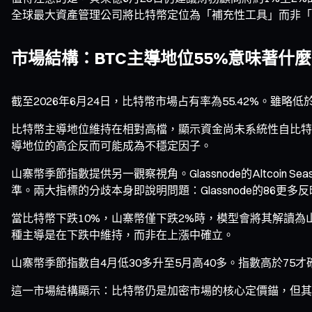
全球最大資產管理公司將比特幣定位為「補充性工具」而非「
市場結構：BTC主導地位55%意味著什麼
截至2026年6月24日，比特幣市場占有率為55.42%。雖
比特幣主導地位維持在相對高檔，顯示資金尚未系統性自比特
導地位的高企反而可能成為不穩定因子。
山寨幣季節指數提供另一觀察視角。Glassnode的Altcoin 
準。兩大指標的分歧本身即說明問題：Glassnode的86
當比特幣下跌10%，山寨幣僅下跌2%時，模型會將其解讀
種主導是在下跌中維持，而非在上漲中確立。
山寨幣季節指數自4月低30多升至5月高40多。指數高於75
這一市場結構顯示：比特幣仍是加密市場的核心定價錨，但其