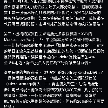
第二，6月19日的正式簽約儀式本身存在執行風險。此前的
停火協議曾在4月破裂並回吐了大部分漲幅。目前的協議本
質上是一份備忘錄而非最終的和平條約，內容包括60天的
停火與航運恢復期。如果在簽約前出現任何變數，或協議在
執行層面遇到障礙，市場可能迅速重新定價地緣政治風險。
第三，機構的實質性回歸需要更多數據驗證。XYO的
Markus Levin指出，「和平協議本身並不能帶回機構資本」
——比特幣面臨的根本問題是「機構需求確實疲軟」。ETF
的單日正流入雖然結束了連續流出的態勢，但距離確認趨勢
反轉仍有距離。選擇權市場的25-delta偏斜維持在-4%
至-5%附近，顯示投資人仍在為下行保護支付溢價。
從更長遠的角度來看，渣打銀行的Geoffrey Kendrick提出了
一個值得關注的觀察框架：他此前設定的三個確認信號
（MicroStrategy買入、ETF資金流入轉正、油價持續走
低）均已出現。他認為比特幣突破83,000美元（5月初的高
點區域）將是下一個關鍵確認信號。這意味著，從當前
65,788美元的水準到趨勢確認點位，仍有約26%的空間需要
跨越。