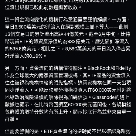
但流出規模已較此前數週顯著收斂。
這一資金流向變化的機構行為意涵需要謹慎解讀。一方面，
單日8,580萬美元的淨流入在絕對規模上並不算大——此前
13個交易日的累計流出高達44億美元。截至6月中旬，比特
幣現貨ETF的總資產淨值約為833億美元，歷史累計淨流入
約535.6億美元。相比之下，8,580萬美元的單日流入僅占累
計淨流入的0.16%。
另一方面，資金流向的結構值得關注。BlackRock和Fidelity
作為全球最大的兩家資產管理機構，其ETF產品的資金流入
往往被視為機構情緒的領先指標。這兩家機構在同一天出現
同步淨流入，可能反映部分機構投資人在60,000美元附近將
地緣政治風險溢價的解除視為加碼信號。Glassnode的鏈上
數據也顯示，在比特幣回調至60,000美元區間後，各規模錢
包群體的增持分數均有所上升，顯示抄底行為並非來自單一
群體。
但需要警惕的是，ETF資金流向的逆轉尚不足以確認為趨勢