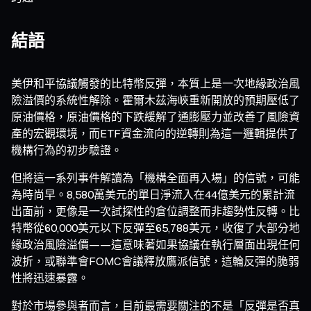
結語
美伊和平協議觸發的比特幣反彈，本質上是一次地緣政治風
險溢價的系統性解除。霍爾木茲海峽重新開放的預期壓低了
原油價格，原油價格的下跌緩解了通膨壓力並改善了風險資
產的宏觀環境，而ETF資金流向的逆轉則為這一邏輯提供了
機構行為的初步驗證。
但將這一系列事件解讀為「機構全面再入場」的信號，可能
為時尚早。8,580萬美元的單日淨流入在44億美元的累計流
出面前，更像是一次試探性的倉位調整而非趨勢性反轉。比
特幣從60,000美元以下反彈至65,788美元，收復了大部分地
緣政治風險溢價——這意味著如果協議在執行層面出現任何
波折，或聯準會FOMC會議釋放鷹派信號，這輪反彈的脆弱
性將迅速暴露。
對於市場參與者而言，目前最需要關注的不是「反彈是否真