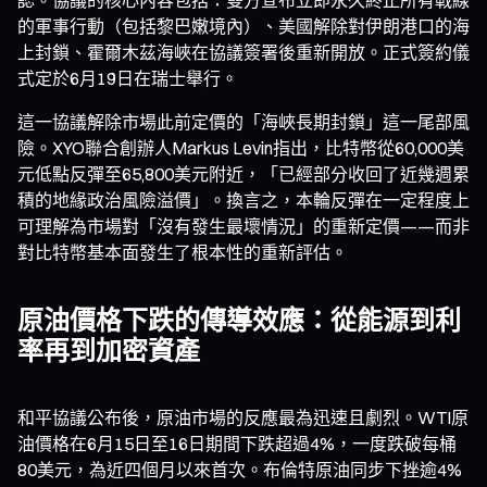
的軍事行動（包括黎巴嫩境內）、美國解除對伊朗港口的海
上封鎖、霍爾木茲海峽在協議簽署後重新開放。正式簽約儀
式定於6月19日在瑞士舉行。
這一協議解除市場此前定價的「海峽長期封鎖」這一尾部風
險。XYO聯合創辦人Markus Levin指出，比特幣從60,000美
元低點反彈至65,800美元附近，「已經部分收回了近幾週累
積的地緣政治風險溢價」。換言之，本輪反彈在一定程度上
可理解為市場對「沒有發生最壞情況」的重新定價——而非
對比特幣基本面發生了根本性的重新評估。
原油價格下跌的傳導效應：從能源到利
率再到加密資產
和平協議公布後，原油市場的反應最為迅速且劇烈。WTI原
油價格在6月15日至16日期間下跌超過4%，一度跌破每桶
80美元，為近四個月以來首次。布倫特原油同步下挫逾4%