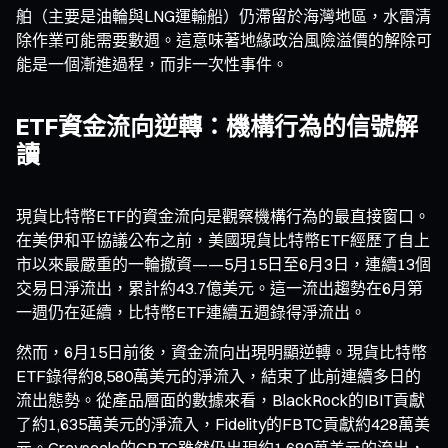
舶（主要是油輪與LNG運輸船）仍滯留於海灣地區，水雷清
除作業可能需要數週。這意味著地緣政治風險溢價的解除可
能是一個漸進過程，而非一次性事件。
ETF資金流向逆轉：機構行為的信號解
讀
現貨比特幣ETF的資金流向是觀察機構行為的最直接窗口。
在美伊和平協議公布之前，美國現貨比特幣ETF經歷了自上
市以來最嚴重的一輪撤資——5月15日至6月3日，連續13個
交易日淨流出，累計約43.7億美元。這一流出趨勢在6月第
一週仍在延續，比特幣ETF連續五週錄得淨流出。
然而，6月15日前後，資金流向出現明顯逆轉。現貨比特幣
ETF錄得約8,580萬美元的淨流入，結束了此前連續多日的
流出態勢。從產品層面的數據來看，BlackRock的IBIT貢獻
了約1,635萬美元的淨流入，Fidelity的FBTC貢獻約428萬美
元。Grayscale的GBTC雖然仍出現約1,680萬美元的流出，