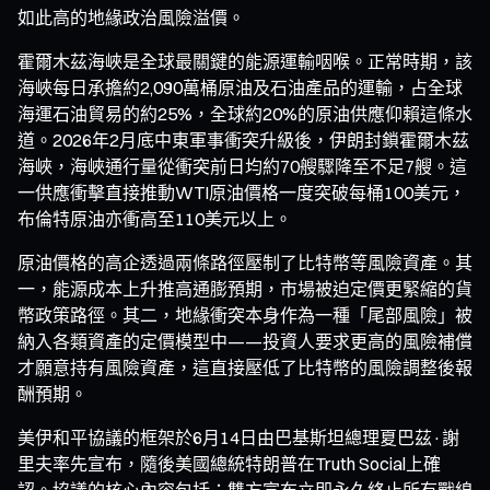
如此高的地緣政治風險溢價。
霍爾木茲海峽是全球最關鍵的能源運輸咽喉。正常時期，該
海峽每日承擔約2,090萬桶原油及石油產品的運輸，占全球
海運石油貿易的約25%，全球約20%的原油供應仰賴這條水
道。2026年2月底中東軍事衝突升級後，伊朗封鎖霍爾木茲
海峽，海峽通行量從衝突前日均約70艘驟降至不足7艘。這
一供應衝擊直接推動WTI原油價格一度突破每桶100美元，
布倫特原油亦衝高至110美元以上。
原油價格的高企透過兩條路徑壓制了比特幣等風險資產。其
一，能源成本上升推高通膨預期，市場被迫定價更緊縮的貨
幣政策路徑。其二，地緣衝突本身作為一種「尾部風險」被
納入各類資產的定價模型中——投資人要求更高的風險補償
才願意持有風險資產，這直接壓低了比特幣的風險調整後報
酬預期。
美伊和平協議的框架於6月14日由巴基斯坦總理夏巴茲·謝
里夫率先宣布，隨後美國總統特朗普在Truth Social上確
認。協議的核心內容包括：雙方宣布立即永久終止所有戰線