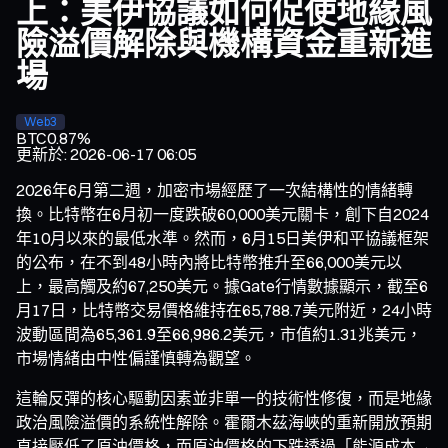
上：美伊協議如何促使地緣風
險溢價解除與機構資金重新進
場
Web3
BTC
0.87%
更新於
:
2026-06-17 06:05
2026年6月第二週，加密市場經歷了一次結構性的情緒轉
換。比特幣在6月初一度跌破60,000美元關卡，創下自2024
年10月以來的最低水準。然而，6月15日美伊和平協議框架
的公布，在不到48小時內將比特幣推升至66,000美元以
上，最高觸及約67,250美元。據Gate行情數據顯示，截至6
月17日，比特幣交易價格維持在65,788.7美元附近，24小時
波動區間為65,361.9至66,986.2美元，市值約1.31兆美元，
市場情緒由中性偏謹慎轉為觀望。
這輪反彈的核心驅動因素並非單一的技術性修復，而是地緣
政治風險溢價的系統性解除。霍爾木茲海峽的重新開放預期
直接壓低了原油價格，而原油價格的下跌透過「能源成本→