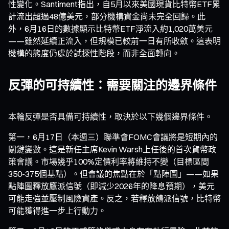
性變化。Santiment指出，自5月以來美國現貨比特幣ETF累
計流出超過48億美元，部分機構資金尚未完全回歸。此
外，6月16日的數據顯示比特幣ETF淨流入約1,020萬美元
——雖然延續正流入，但規模已較前一日有所收斂。這表明
機構的態度仍處於試探性階段，而非全面轉向。
反彈的可持續性：需要關注的邊界條件
本輪反彈是否具備可持續性，取決於以下幾個邊界條件。
第一，6月17日（本週三）聯準會FOMC會議將是短期內的
關鍵變數。這是新任主席Kevin Warsh上任後的首次貨幣政
策會議。市場幾乎100%定價利率將維持不變（目標區間
350-375個基點）。但會議的焦點在於「點陣圖」——如果
點陣圖釋放鷹派信號（即減少2026年的降息預期），美元
可能走強並壓制風險資產。反之，若釋放鴿派信號，比特幣
可能獲得進一步上行動力。