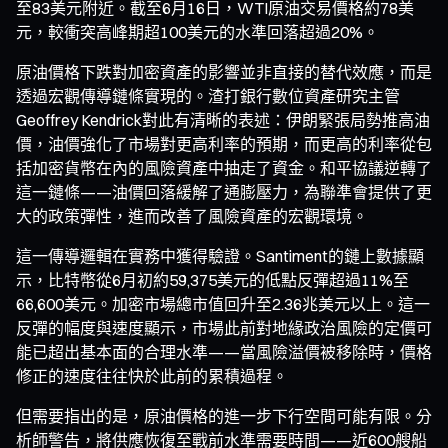
至83美元附近。截至6月16日，WTI原油交易價格約78美
元，較衝突高峰期超100美元的水準回落超過20%。
原油價格下跌對加密資產的影響並非直接的替代效應，而是
透過宏觀傳導鏈條實現的。渣打銀行數位資產研究主管
Geoffrey Kendrick對此有清晰的表述：伊朗緊張局勢推高油
價，油價強化了市場對更高利率的預期，而更高的利率從包
括加密貨幣在內的風險資產中抽走了資金。和平協議逆轉了
這一鏈條——油價回落緩解了通膨壓力，為聯準會提供了更
大的政策彈性，進而改善了風險資產的宏觀環境。
這一傳導邏輯在實務中獲得驗證。Santiment的鏈上數據顯
示，比特幣從6月初約59,375美元的低點反彈超過11%至
66,600美元。加密市場總市值回升至2.36兆美元以上。這一
反彈的幅度與速度顯示，市場此前對地緣政治風險的定價可
能已超出基本面的合理水準——當風險溢價被移除時，價格
修正的速度往往快於此前的累積過程。
但需要指出的是，原油價格的進一步下行空間可能有限。分
析師警告，將供應恢復至戰前水準需要時間——近600艘船