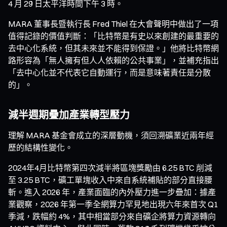
4 月 29 日太平洋時間下午 3 時。
MARA 董事長暨執行長 Fred Thiel 在大會聲明中做出了一項
值得記錄的價值判斷：「比特幣是有史以來創建的最重要的
去中心化系統，但其未來並不能得到保證。」他將比特幣網
路形容為「無人擁有但人人依賴的公共事業」，並補充指出
「去中心化並不代表它自動運行，而是意味著責任是分散
的」。
減半週期疊加產業轉型壓力
理解 MARA 基金會成立的深層動機，須回溯礦業近兩年經
歷的結構性變化。
2024年4月比特幣第四次減半將區塊獎勵由 6.25 BTC 削減
至 3.25 BTC，礦工單塊收入中來自系統補貼的部分直接腰
斬。進入 2026 年，產業面臨的內外壓力進一步疊加：據產
業觀察，2026 年第一季全網算力罕見地出現六年來首次 Q1
季減，跌幅約 4%，其中相當部分來自礦企將算力資源轉向