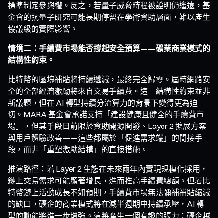
標準制定參與權。反之，若量子威脅時程被證明仍遙遠，基
金會的抗量子研究可能長期停留在學術資助層面，難以產生
協議級的實際影響。
情境二：手續費市場能否撐起安全預算——礦業商業模式的
結構性約束。
比特幣的區塊補貼將持續遞減，最終完全歸零。屆時網路安
全的全部經濟激勵將來自交易手續費。這一結構性約束並非
新議題，但在 AI 轉型持續分流算力的背景下變得更為迫
切。MARA 基金會承諾支持「建設健康且健全的手續費市
場」，但其手段目前限於資助開源開發、Layer 2 擴展方案
與用戶體驗改善——這些都屬於「促進需求端」的間接手
段，而非「重塑激勵結構」的直接措施。
推演路徑：若 Layer 2 生態在未來兩年內實現規模化採用，
鏈上交易需求可能顯著增長，進而推高手續費總額。但若比
特幣鏈上活動成長不如預期，手續費市場無法彌補補貼縮減
的缺口，礦企的商業模式將在減半週期中持續承壓，AI 轉
型的動能將進一步增強。這將產生一個有趣的張力：礦企越