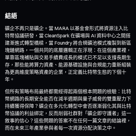
結語
礦企不再只是礦企。當 MARA 以基金會形式將資源注入比
特幣協議研發，當 CleanSpark 在礦場與 AI 資料中心之間搭
建漸進式轉型橋樑，當 Foundry 將合規礦池模式複製到新區
塊鏈網路，一個共同的底層邏輯正在浮現：在這個產業裡，
單靠區塊補貼與交易手續費成長的模式已不足以支撐長期生
存，那些能將算力資產、能源基礎設施與合規能力重新組裝
為更高維度策略資產的企業，正定義比特幣生態的下個十
年。
但所有策略布局最終都需經得起兩個根本問題的檢驗：比特
幣網路的長期安全能否在減半週期與量子威脅的雙重壓力下
持續獲得保障？礦企在多元化轉型中會否逐漸弱化其與比特
幣協議的利益綁定，反而削弱社群對「礦企即守護者」這一
敘事的信心？這些問題的答案不在任何一篇文章的結論裡，
而在未來三年產業參與者每一次資源分配決策之中。