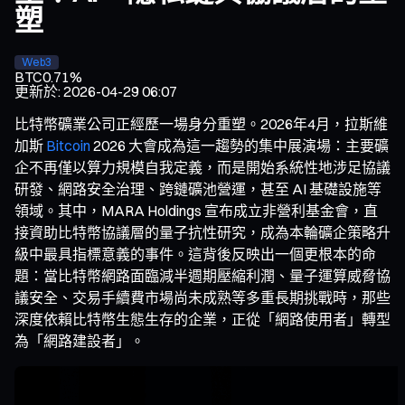
塑
Web3
BTC
0.71%
更新於
:
2026-04-29 06:07
比特幣礦業公司正經歷一場身分重塑。2026年4月，拉斯維
加斯
Bitcoin
2026 大會成為這一趨勢的集中展演場：主要礦
企不再僅以算力規模自我定義，而是開始系統性地涉足協議
研發、網路安全治理、跨鏈礦池營運，甚至 AI 基礎設施等
領域。其中，MARA Holdings 宣布成立非營利基金會，直
接資助比特幣協議層的量子抗性研究，成為本輪礦企策略升
級中最具指標意義的事件。這背後反映出一個更根本的命
題：當比特幣網路面臨減半週期壓縮利潤、量子運算威脅協
議安全、交易手續費市場尚未成熟等多重長期挑戰時，那些
深度依賴比特幣生態生存的企業，正從「網路使用者」轉型
為「網路建設者」。