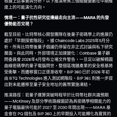
根據上述事實與分析，以下推演聚焦三個關鍵變數在中期維
度上的可能演化方向。
情境一：量子抗性研究從邊緣走向主流——MARA 的先發
優勢能否兌現？
截至目前，比特幣核心開發團隊在後量子密碼學上的進展仍
處於「早期探索階段」。據 Chaincode Labs 2025年5月分
析，所有比特幣後量子倡議仍停留在非正式討論與私下研究
層面。與此同時，外部環境正加速變化：Coinbase 量子顧
問委員會 2026年4月發布立場文件警告，一旦足以破解橢圓
曲線密碼學的量子電腦問世，整個區塊鏈產業的安全根基將
受衝擊，而遷移窗口正逐漸收窄。BIP 360 已於 2026 年初
由 BTQ Technologies 進入測試網階段，BIP 361 則進一步提
出對未能遷移至量子安全地址的舊幣實施凍結。
推演路徑：若量子運算突破時程早於比特幣社群共識預期
——McKinsey 及部分學術路線圖認為具密碼學相關能力的
量子電腦最快可能於 2027 至 2030 年間出現——MARA 基
金會在 PQ 錢包及 BIP 360 上的早期投入可能轉化為實質的