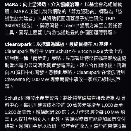
MARA：向上游滲透，介入協議治理。
以基金會為組織載
體，MARA 正從比特幣網路的「算力服務商」轉型為「協
議生態共建者」。其資助範圍涵蓋量子抗性研究（BIP
360/PQ 錢包）、開源開發、Layer 2 擴展方案至自我託管
工具，實際上覆蓋比特幣協議堆疊的多個關鍵薄弱層。
CleanSpark：以挖礦為跳板，最終目標在 AI 基建。
CleanSpark 執行長 Matt Schultz 在 Bitcoin 2026 大會上詳
細說明一種「兩步走」策略：先部署比特幣挖礦基礎設施協
助當地電力公司消化閒置發電產能，建立合作關係後，再轉
向 AI 資料中心開發。憑藉此策略，CleanSpark 在懷俄明州
Cheyenne 的 100 MW 專案競標中擊敗一家兆元級科技巨
頭。
Schultz 同時發出產業警告：將比特幣礦場直接改造為 AI 資
料中心，每兆瓦建置成本從約 50 萬美元暴增至 1,000 萬至
1,200 萬美元，增幅超過 20 倍；人力需求則從每 10 MW 約
需 1 人提升至約 8 人。此外，雲端服務商可能施加嚴苛交付
條款，逾期罰金足以抵銷一整年合約收入。這些約束使得轉