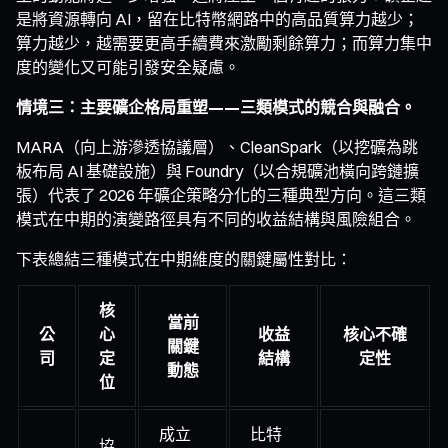
是將資源轉向 AI，留在比特幣網路中的高品質算力越少；
算力越少，越需要更高手續費來激勵剩餘算力；而算力集中
度的變化又可能引發安全疑慮。
情境三：主要礦企格局重塑——三類模式的競合與融合。
MARA（向上游滲透協議層）、CleanSpark（以挖礦為跳
板布局 AI 基礎設施）與 Foundry（以合規礦池橫向跨鏈擴
張）代表了 2026 年礦企策略分化的三種典型方向。這三類
模式在中期的演變路徑具有不同的收益結構與風險組合。
下表總結三種模式在中期維度的關鍵屬性對比：
核
當前
公
心
收益
核心不確
關鍵
司
定
結構
定性
動態
位
成立
比特
協