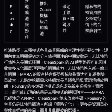
多
推出
F
鏈
礦池
隱私幣的
Zcash
o
礦
手續
監管風險
機構
un
池
費 + 跨
及極端行
級合
dr
服
鏈收
情下的合
規礦
y
務
益
規脆弱性
池
商
推演路徑：三種模式各具商業邏輯的合理性與不確定性，短
期內並無明顯優劣之分。值得關注的中期變數是：若比特幣
行情進入長期低迷期，CleanSpark 的 AI 轉型路徑可能因其
收益多元化而展現更強抗週期能力；若比特幣進入新一輪上
升週期，MARA 的資產持倉優勢與協議影響力可能得到雙
重放大；若跨鏈挖礦需求持續增長且隱私幣監管環境趨於明
朗，Foundry 的多鏈礦池模式或許成為新產業標準。實際
上，最可能出現的結果是三種模式的邊際融合——MARA
已經涉足 AI/HPC，CleanSpark 並未放棄挖礦，Foundry 的
主業仍是比特幣礦池。所謂「策略分化」，更多是資源重心
與敘事框架的差異，而非非此即彼的選擇。