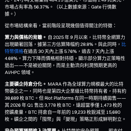
市場占有率為 56.37%。（以上數據來源：Gate 行情數
據。）
從市場結構來看，當前階段呈現幾個值得關注的特徵：
算力與價格的背離。
自 2025 年 9 月以來，比特幣全網算力
出現顯著回落，據第三方估算降幅約 28.8%。與此同時，
比
特幣價格
在過去 30 天內上漲 5.76%，過去 7 天內上漲
4.68%。算力下降而價格相對持穩，顯示部分算力正策略性
退出——不是被迫關閉，而是主動流向利潤預期更高的
AI/HPC 領域。
主要礦企持倉分化。
MARA 作為全球算力規模最大的比特
幣礦企之一，同時也是第四大企業級比特幣持有者，持有約
38,689 枚 BTC。但 Riot Platforms 在同一時期持續拋售——
其 2026 年 Q1 售出 3,778 枚 BTC，遠超當季僅 1,473 枚的
挖礦產量，BTC 持倉自一年前的 19,233 枚銳減至 15,680
枚。礦企之間的「囤幣」與「變現」策略正形成鮮明對立。
安全預算議題進入決策層。
比特幣的安全預算——即支付