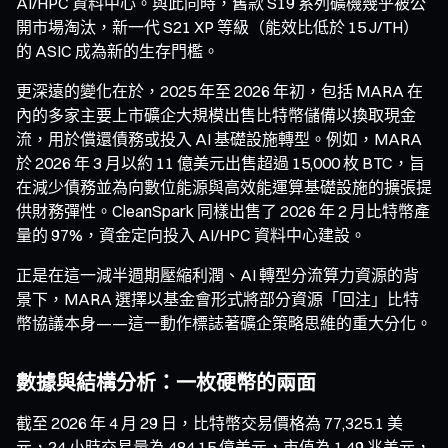
AI/HPC 資料中心。與此同時，舊款 S19 系列礦機幾乎被公
開市場淘汰，新一代 S21 XP 等級（能效比低於 15 J/TH）
的 ASIC 成為新的生存門檻。
更深遠的變化在於，2025 年至 2026 年初，包括 MARA 在
內的多家主要上市礦企大規模出售比特幣儲備以換取現金
流，用於償還債務或投入 AI 基礎設施轉型。例如，MARA
於 2026 年 3 月以約 11 億美元出售超過 15,000 枚 BTC，旨
在減少債務並為向數位能源與高效能運算基礎設施的擴張提
供財務彈性。CleanSpark 同樣出售了 2026 年 2 月比特幣產
量的 97%，資金定向投入 AI/HPC 資料中心建設。
正是在這一減半週期壓縮利潤、AI 轉型分流算力資源的背
景下，MARA 選擇以基金會形式將部分資源「回注」比特
幣協議本身——這一動作標誌著礦企策略思維的重大分化。
數據與結構分析：一枚硬幣的兩面
截至 2026 年 4 月 29 日，比特幣交易價格為 77,325.1 美
元，24 小時交易量為 484.15 億美元，市值為 1.49 兆美元，