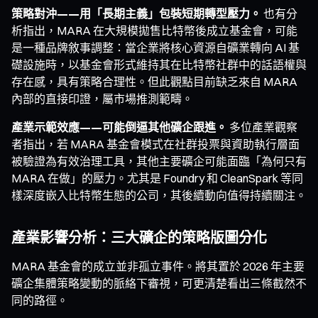
策略對沖——用「長期主義」包裝短期轉型壓力。
也有分
析指出，MARA 在大規模拋售比特幣後成立基金會，可能
是一種品牌敘事調整：當企業將核心資源自礦業轉向 AI 基
礎設施時，以基金會形式維持其在比特幣社群中的話語權與
存在感，具有策略合理性。但此觀點目前缺乏來自 MARA
內部的直接印證，屬市場推測範疇。
產業示範效應——可能倒逼其他礦企跟進。
多位產業觀察
者指出，若 MARA 基金會模式在社群投票與資助執行層面
被驗證為有效治理工具，其他主要礦企可能面臨「為何只有
MARA 在做」的壓力。尤其是 Foundry 和 CleanSpark 等同
樣深度嵌入比特幣生態的公司，其後續動向值得持續關注。
產業影響分析：三大礦企的策略版圖分化
MARA 基金會的成立並非孤立事件。將其置於 2026 年主要
礦企集體策略變動的脈絡下審視，可更清楚看出三條截然不
同的路徑。