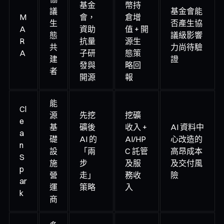
基金
幣持
議
基金會能
M
會，
倉增
生
否產生協
A
資助
值 + 開
態
議級影響
R
抗量
源生
共
力尚待驗
A
子研
態策
建
證
發與
略回
者
開源
報
能
Cl
源
先挖
挖礦
e
基
礦後
收入 +
AI 資料中
a
礎
AI 的
AI/HP
心改造的
n
設
「兩
C 託管
高昂成本
S
施
步
及服
及交付風
p
營
走」
務收
險
ar
運
策略
入
k
商