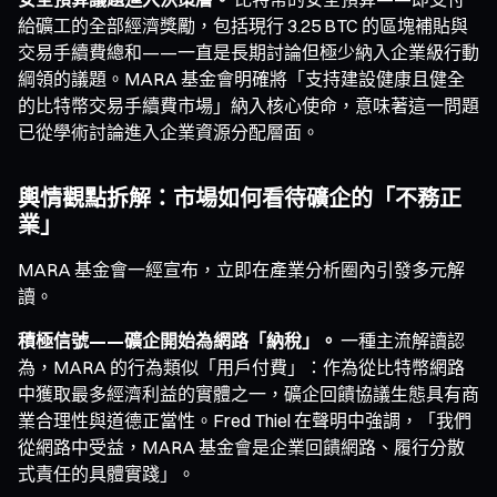
給礦工的全部經濟獎勵，包括現行 3.25 BTC 的區塊補貼與
交易手續費總和——一直是長期討論但極少納入企業級行動
綱領的議題。MARA 基金會明確將「支持建設健康且健全
的比特幣交易手續費市場」納入核心使命，意味著這一問題
已從學術討論進入企業資源分配層面。
輿情觀點拆解：市場如何看待礦企的「不務正
業」
MARA 基金會一經宣布，立即在產業分析圈內引發多元解
讀。
積極信號——礦企開始為網路「納稅」。
一種主流解讀認
為，MARA 的行為類似「用戶付費」：作為從比特幣網路
中獲取最多經濟利益的實體之一，礦企回饋協議生態具有商
業合理性與道德正當性。Fred Thiel 在聲明中強調，「我們
從網路中受益，MARA 基金會是企業回饋網路、履行分散
式責任的具體實踐」。