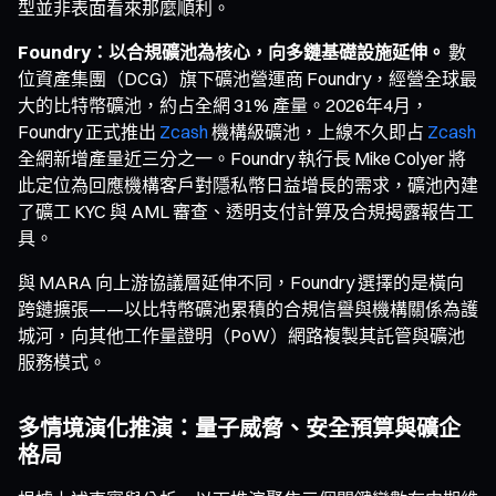
型並非表面看來那麼順利。
Foundry：以合規礦池為核心，向多鏈基礎設施延伸。
數
位資產集團（DCG）旗下礦池營運商 Foundry，經營全球最
大的比特幣礦池，約占全網 31% 產量。2026年4月，
Foundry 正式推出
Zcash
機構級礦池，上線不久即占
Zcash
全網新增產量近三分之一。Foundry 執行長 Mike Colyer 將
此定位為回應機構客戶對隱私幣日益增長的需求，礦池內建
了礦工 KYC 與 AML 審查、透明支付計算及合規揭露報告工
具。
與 MARA 向上游協議層延伸不同，Foundry 選擇的是橫向
跨鏈擴張——以比特幣礦池累積的合規信譽與機構關係為護
城河，向其他工作量證明（PoW）網路複製其託管與礦池
服務模式。
多情境演化推演：量子威脅、安全預算與礦企
格局