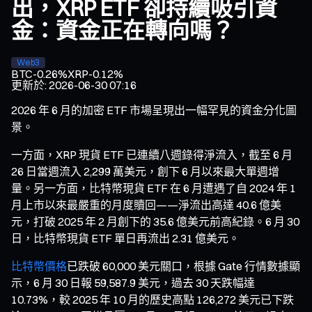
出，XRP ETF 卻持續吸引資
金：資金正在轉向嗎？
Web3
BTC
-0.26%
XRP
-0.12%
更新於
:
2026-06-30 07:16
2026 年 6 月的加密 ETF 市場呈現出一幅罕見的資金分化圖
景。
一方面，XRP 現貨 ETF 已連續八週錄得淨流入，截至 6 月
26 日當週流入 2,299 萬美元，創下 6 月以來最大單週增
量。另一方面，比特幣現貨 ETF 在 6 月遭遇了自 2024 年 1
月上市以來最嚴重的月度贖回——淨流出高達 40.6 億美
元，打破 2025 年 2 月創下的 35.6 億美元前高紀錄。6 月 30
日，比特幣現貨 ETF 單日再流出 2.31 億美元。
比特幣價格
已跌破 60,000 美元關口，根據 Gate 行情數據顯
示，6 月 30 日報 59,587.9 美元，過去 30 天跌幅達
10.73%，較 2025 年 10 月的歷史高點 126,272 美元已下跌