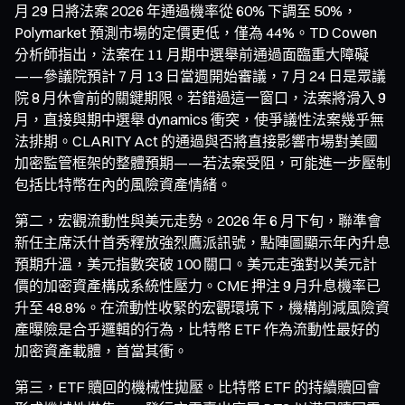
月 29 日將法案 2026 年通過機率從 60% 下調至 50%，
Polymarket 預測市場的定價更低，僅為 44%。TD Cowen
分析師指出，法案在 11 月期中選舉前通過面臨重大障礙
——參議院預計 7 月 13 日當週開始審議，7 月 24 日是眾議
院 8 月休會前的關鍵期限。若錯過這一窗口，法案將滑入 9
月，直接與期中選舉 dynamics 衝突，使爭議性法案幾乎無
法排期。CLARITY Act 的通過與否將直接影響市場對美國
加密監管框架的整體預期——若法案受阻，可能進一步壓制
包括比特幣在內的風險資產情緒。
第二，宏觀流動性與美元走勢。2026 年 6 月下旬，聯準會
新任主席沃什首秀釋放強烈鷹派訊號，點陣圖顯示年內升息
預期升溫，美元指數突破 100 關口。美元走強對以美元計
價的加密資產構成系統性壓力。CME 押注 9 月升息機率已
升至 48.8%。在流動性收緊的宏觀環境下，機構削減風險資
產曝險是合乎邏輯的行為，比特幣 ETF 作為流動性最好的
加密資產載體，首當其衝。
第三，ETF 贖回的機械性拋壓。比特幣 ETF 的持續贖回會