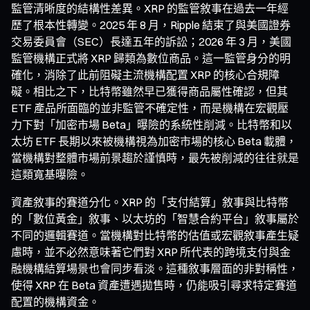
監管清晰度的結構性差異。XRP 的監管敘事在過去一年經
歷了根本性轉變。2025 年 8 月，Ripple 結束了與美國證券
交易委員會（SEC）長達五年的訴訟；2026 年 3 月，美國
監管機構正式將 XRP 歸類為數位商品。這一監管身分的明
確化，消除了此前阻礙主流機構配置 XRP 的核心合規障
礙。相比之下，比特幣雖然早已獲得商品屬性確認，但其
ETF 產品所面臨的並非監管不確定性，而是機構在宏觀壓
力下對「加密市場 Beta」曝險的系統性削減。比特幣和以
太坊 ETF 長期以來被機構視為加密市場的核心 Beta 載體，
當機構對整體市場前景趨於謹慎時，最先被削減的往往就是
這類寬基曝險。
資產敘事的賽道分化。XRP 的「支付結算」敘事與比特幣
的「數位黃金」敘事、以太坊的「智慧合約平台」敘事屬於
不同的邏輯賽道。當機構對比特幣的估值或宏觀敘事產生疑
慮時，並不必然意味著它們對 XRP 所代表的跨境支付與金
融機構結算場景也會同步看淡。這種敘事層面的非對稱性，
使得 XRP 在 Beta 資產遭遇拋售時，仍能吸引尋求特定賽道
配置的機構資金。