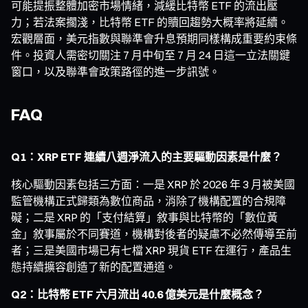
可能提振整體加密市場情緒，減緩比特幣 ETF 的流出壓
力；若法案擱淺，比特幣 ETF 的贖回趨勢大概率將延續。
宏觀層面，美元指數與聯準會升息預期同樣構成重要約束條
件。投資人需密切關注 7 月中旬至 7 月 24 日這一立法關鍵
窗口，以及聯準會政策路徑的進一步訊號。
FAQ
Q1：XRP ETF 連續八週淨流入的主要驅動因素是什麼？
核心驅動因素包括三方面：一是 XRP 於 2026 年 3 月被美國
監管機構正式歸類為數位商品，消除了機構配置的合規障
礙；二是 XRP 的「支付結算」敘事與比特幣的「數位黃
金」敘事屬於不同賽道，機構對後者的疑慮不必然傳導至前
者；三是美國市場已有七檔 XRP 現貨 ETF 在運行，產品生
態持續擴容創造了新的配置通道。
Q2：比特幣 ETF 六月流出 40.6 億美元是什麼概念？