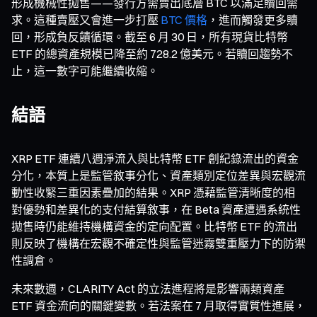
形成機械性拋售——發行方需賣出底層 BTC 以滿足贖回需
求。這種賣壓又會進一步打壓
BTC 價格
，進而觸發更多贖
回，形成負反饋循環。截至 6 月 30 日，所有現貨比特幣
ETF 的總資產規模已降至約 728.2 億美元。若贖回趨勢不
止，這一數字可能繼續收縮。
結語
XRP ETF 連續八週淨流入與比特幣 ETF 創紀錄流出的資金
分化，本質上是監管敘事分化、資產類別定位差異與宏觀流
動性收緊三重因素疊加的結果。XRP 憑藉監管清晰度的相
對優勢和差異化的支付結算敘事，在 Beta 資產遭遇系統性
拋售時仍能維持機構資金的定向配置。比特幣 ETF 的流出
則反映了機構在宏觀不確定性與監管迷霧雙重壓力下的防禦
性調倉。
未來數週，CLARITY Act 的立法進程將是影響兩類資產
ETF 資金流向的關鍵變數。若法案在 7 月取得實質性進展，