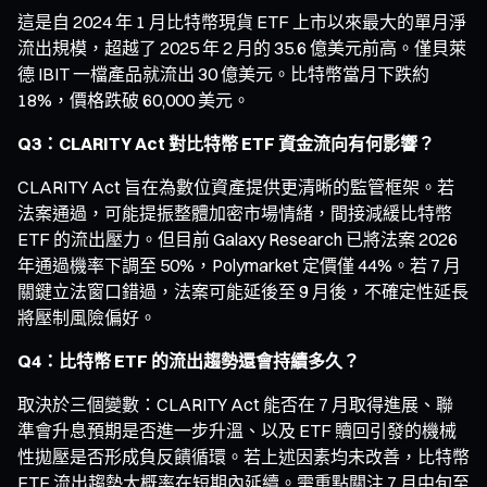
這是自 2024 年 1 月比特幣現貨 ETF 上市以來最大的單月淨
流出規模，超越了 2025 年 2 月的 35.6 億美元前高。僅貝萊
德 IBIT 一檔產品就流出 30 億美元。比特幣當月下跌約
18%，價格跌破 60,000 美元。
Q3：CLARITY Act 對比特幣 ETF 資金流向有何影響？
CLARITY Act 旨在為數位資產提供更清晰的監管框架。若
法案通過，可能提振整體加密市場情緒，間接減緩比特幣
ETF 的流出壓力。但目前 Galaxy Research 已將法案 2026
年通過機率下調至 50%，Polymarket 定價僅 44%。若 7 月
關鍵立法窗口錯過，法案可能延後至 9 月後，不確定性延長
將壓制風險偏好。
Q4：比特幣 ETF 的流出趨勢還會持續多久？
取決於三個變數：CLARITY Act 能否在 7 月取得進展、聯
準會升息預期是否進一步升溫、以及 ETF 贖回引發的機械
性拋壓是否形成負反饋循環。若上述因素均未改善，比特幣
ETF 流出趨勢大概率在短期內延續。需重點關注 7 月中旬至