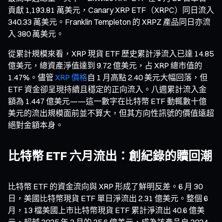
貢獻 1,193.81 萬美元，Canary XRP ETF（XRPC）同日流入
340.33 萬美元。Franklin Templeton 的 XRPZ 產品同日亦流
入 380 萬美元。
從累計規模來看，XRP 現貨 ETF 歷史累計淨流入已達 14.85
億美元，總資產淨值達到 9.72 億美元，占 XRP 總市值的
1.47%。儘管
XRP 價格
自 1 月高點 2.40 美元大幅回落，但
ETF 資金卻呈現持續且穩定的正向流入。八週累計流入金
額為 1.447 億美元——這一數字在比特幣 ETF 動輒數十億
美元的流出規模面前並不算大，但其方向性訊號的價值遠超
絕對金額本身。
比特幣 ETF 六月流出：創紀錄的贖回潮
比特幣 ETF 的資金流向與 XRP 形成了鮮明反差。6 月 30
日，美國比特幣現貨 ETF 單日淨流出 2.31 億美元。整個 6
月，13 檔美國上市比特幣現貨 ETF 累計淨流出 40.6 億美
元，超越 2025 年 2 月的 35.6 億美元，成為該產品自 2024