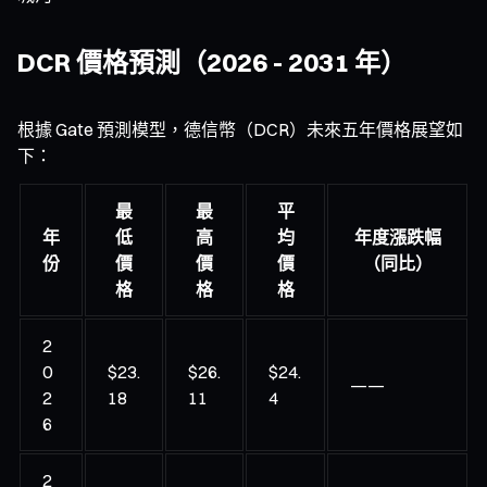
DCR 價格預測（2026 - 2031 年）
根據 Gate 預測模型，德信幣（DCR）未來五年價格展望如
下：
最
最
平
年
低
高
均
年度漲跌幅
份
價
價
價
（同比）
格
格
格
2
0
$23.
$26.
$24.
——
2
18
11
4
6
2