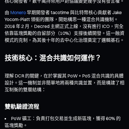
核心開發者，數千萬持幣用戶對協議變更幾乎沒有發言權。
由
Monero
早期開發者 tacotime 與比特幣核心貢獻者 Jake
Yocom-Piatt 領銜的團隊，開始構思一種混合共識機制。
2016 年 2 月，Decred 主網正式上線，沒有進行 ICO，完全
依靠區塊獎勵的自留部分（10%）支撐後續開發。這一融資
模式的克制，為其後十年的去中心化治理奠定了邏輯基石。
技術核心：混合共識如何運作？
理解 DCR 的關鍵，在於掌握其 PoW + PoS 混合共識的具體
設計。這一機制並非簡單地將兩種共識並置，而是構建了相
互制衡的雙層結構：
雙軌驗證流程
PoW 礦工：負責打包交易並生成新區塊，獲得 60% 的
區塊獎勵。