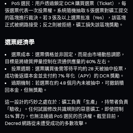
PoS 選民：用戶透過鎖定 DCR 購買選票（Ticket），每
張選票代表一次投票權。系統隨機抽取 5 張選票對礦工提交
的區塊進行裁決。若 3 張及以上選票批准（Yes），該區塊
正式被網路接受；反之則被拒絕，礦工損失該區塊獎勵。
選票經濟學
選票成本：選票價格並非固定，而是由市場動態調節，
目標是將總質押量控制在流通供應量的 60% 左右。
投票週期：選票購買後需等待平均約 28 天被抽中投票，
成功後返還本金並支付約 7% 年化（APY）的 DCR 獎勵。
過期機制：若選票在約 4.8 個月內未被抽中，可撤銷贖
回本金，但無獎勵。
這一設計的巧妙之處在於：礦工負責「生產」，持幣者負責
「驗收」。任何試圖修改共識規則的惡意礦工，即使控制
51% 算力，也無法繞過 PoS 選民的否決權。截至目前，
Decred 網路從未遭受成功的多數攻擊。