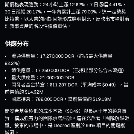
期價格表現強勁：24 小時上漲 12.62%，7 日漲幅 4.41%，
30 日漲幅 28.17%，一年內累計上漲 79.00%。這一走勢與
比特幣、以太幣的同期回調形成鮮明對比，反映出市場對治
理敘事資產的階段性價值重估。
供應分布
流通供應量：17,270,000 DCR（約占最大供應量
82.2%）
總供應量：17,250,000 DCR（已挖出部分包含未流通）
最大供應量：21,000,000 DCR
開發者基金持倉：611,287 DCR（平均成本 $0.49），當
前價值約 $14.92M
國庫持倉：786,000 DCR，當前價值約 $19.18M
開發者基金極低的成本基數（$0.49）與長達十年的鎖倉事
實，構成強有力的團隊承諾訊號。這在充斥著「團隊解鎖砸
盤」敘事的市場中，是 Decred 區別於 99% 項目的關鍵護
城河。