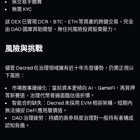
無交易手續費
無需 KYC
該 DEX 已實現 DCR、BTC、ETH 等資產的跨鏈交易，完全
由 DAO 國庫資助開發，無任何風險投資股東壓力。
風險與挑戰
儘管 Decred 在治理領域擁有近十年先發優勢，仍需正視以
下風險：
市場敘事邊緣化：當前資本更傾向 AI、GameFi、再質押
等新賽道，治理代幣普遍面臨估值折價。
智能合約缺失：Decred 未採用 EVM 相容架構，短期內
無法捕捉 DeFi 應用層價值。
DAO 治理疲勞：持續的高參與度治理對一般持有者構成
認知負擔。