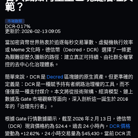
範？
市場觀察
DCR
-0.17%
更新於
:
2026-02-13 09:05
當加密貨幣世界熱衷於追逐每秒交易筆數、虛擬機執行效率
或 Meme 文化時，德信幣（Decred，DCR）選擇了一條更
為艱難卻歷久彌新的路徑：建立真正可持續、由社群全權掌
控的去中心化治理體系。
簡單來說，DCR 是
Decred
區塊鏈的原生資產。但更準確的
定義是：DCR 是一種賦予持有者網路治理權的工具，而不
僅僅是一種支付媒介。本文將從技術架構、經濟模型、鏈上
數據及 Gate 市場觀察等面向，深入剖析這一誕生於 2016
年的「治理先行者」。
根據 Gate 行情數據顯示，截至 2026 年 2 月 13 日，德信幣
（DCR）現貨價格約為 $24.4。過去 24 小時內，
DCR 價格
變動為 +12.62%，24 小時交易量為 $45,430。當前 DCR 流