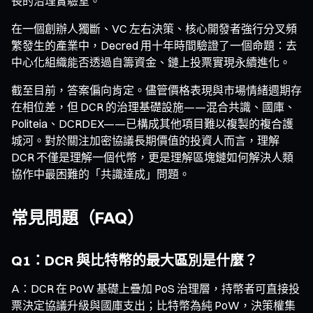
長的治理實驗室。
在一個創辦人獨斷、VC 左右決策、核心開發者強行分叉頻
繁發生的產業中，Decred 用十年時間驗證了一個命題：去
中心化組織能否透過自籌資金、鏈上投票實現永續進化。
截至目前，答案偏向肯定。儘管價格表現與市場情緒週期存
在相位差，但 DCR 的治理基礎設施——混合共識、國庫、
Politeia、DCRDEX——已構成其他項目難以複製的複合護
城河。對於關注加密協議長期價值的投資人而言，理解
DCR 不僅是理解一個代幣，更是理解區塊鏈如何解決人類
協作中最困難的「共識達成」問題。
常見問題（FAQ）
Q1：DCR 與比特幣的最大區別是什麼？
A：DCR 在 PoW 基礎上疊加 PoS 治理層，持幣者可直接投
票決定協議升級與國庫支出；比特幣為純 PoW，決策權集