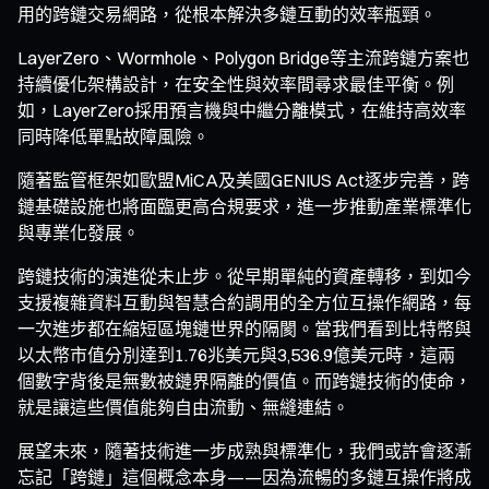
用的跨鏈交易網路，從根本解決多鏈互動的效率瓶頸。
LayerZero、Wormhole、Polygon Bridge等主流跨鏈方案也
持續優化架構設計，在安全性與效率間尋求最佳平衡。例
如，LayerZero採用預言機與中繼分離模式，在維持高效率
同時降低單點故障風險。
隨著監管框架如歐盟MiCA及美國GENIUS Act逐步完善，跨
鏈基礎設施也將面臨更高合規要求，進一步推動產業標準化
與專業化發展。
跨鏈技術的演進從未止步。從早期單純的資產轉移，到如今
支援複雜資料互動與智慧合約調用的全方位互操作網路，每
一次進步都在縮短區塊鏈世界的隔閡。當我們看到比特幣與
以太幣市值分別達到1.76兆美元與3,536.9億美元時，這兩
個數字背後是無數被鏈界隔離的價值。而跨鏈技術的使命，
就是讓這些價值能夠自由流動、無縫連結。
展望未來，隨著技術進一步成熟與標準化，我們或許會逐漸
忘記「跨鏈」這個概念本身——因為流暢的多鏈互操作將成