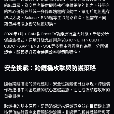
的結算層，為交易者提供即時執行複雜策略的能力。該平台
的核心優勢在於統一多條區塊鏈的流動性，讓用戶能無縫存
取以太坊、Solana、BNB鏈等主流網路資產，無需在不同
錢包與橋接服務間反覆切換。
2026年1月，Gate對CrossEx功能進行重大升級，新增分所
保證金模式。這項升級允許用戶以BTC、ETH、USDT、
USDC、XRP、BNB、SOL等多種主流資產作為單一分所保
證金，顯著提升資金使用效率與策略彈性。
安全挑戰：跨鏈橋攻擊與防護策略
隨著跨鏈技術的廣泛應用，安全性議題也日益浮現。跨鏈橋
作為連接不同區塊鏈的核心基礎設施，往往成為駭客攻擊的
首要目標。
跨鏈橋的基本原理，是透過鎖定來源鏈資產並在目標鏈上鑄
造等值映射資產來實現跨鏈流通。此過程仰賴共識驗證與簽