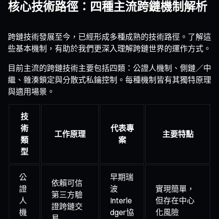
核心技術路徑：四種主流跨鏈機制解析
跨鏈技術發展至今，已經形成多種成熟的技術路徑。了解這
些基本機制，有助於我們更深入理解跨鏈世界的運作方式。
目前主流的跨鏈技術主要包括四類：公證人機制、側鏈／中
繼、雜湊鎖定與分散式私鑰控制。每種機制皆有其獨特原理
與適用場景。
技
術
代表專
工作原理
主要特點
類
案
型
公
早期瑞
依賴可信
證
波
實現簡單，
第三方驗
人
Interle
但存在中心
證跨鏈交
機
dger協
化風險
易