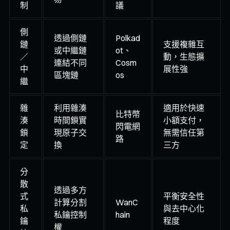
制
議
側
透過側鏈
Polkad
鏈
支援複雜互
或中繼鏈
ot、
／
動，生態擴
連結不同
Cosm
中
展性強
區塊鏈
os
繼
雜
利用雜湊
適用於快速
比特幣
湊
時間鎖實
小額支付，
閃電網
鎖
現原子交
無需信任第
路
定
換
三方
分
散
透過多方
式
平衡安全性
計算分割
WanC
私
與去中心化
私鑰控制
hain
鑰
程度
權