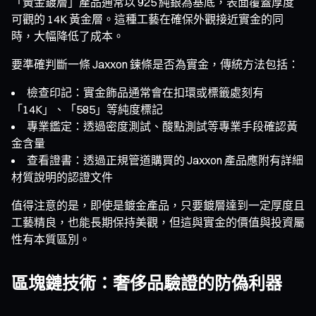
「黃金鍍層」產品通常以 925 純銀為基底，表面覆蓋厚度
可觀的 14K 黃金層。這種工藝在確保外觀接近實金的同
時，大幅降低了成本。
要準確判斷一條 Jaxxon 鍊條是否為實金，傳統方法包括：
檢查印記：實金飾品通常會在扣環或標籤處刻有
「14K」、「585」等純度標記
專業鑑定：透過密度測試、酸點測試等專業手段確認黃
金含量
查看證書：透過正規管道購買的 Jaxxon 產品應附有詳細
材質說明的認證文件
值得注意的是，即使是鍍金產品，只要鍍層達到一定厚度且
工藝精良，也能長期保持美觀，但這與實金的價值與投資屬
性有本質區別。
區塊鏈技術：奢侈品驗證的防偽利器