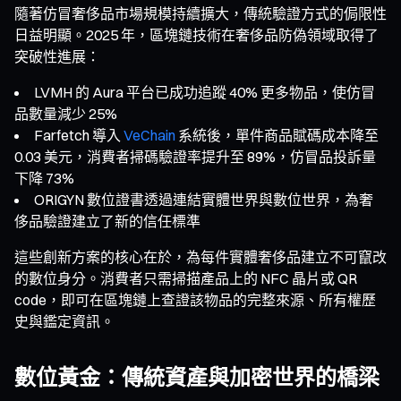
隨著仿冒奢侈品市場規模持續擴大，傳統驗證方式的侷限性
日益明顯。2025 年，區塊鏈技術在奢侈品防偽領域取得了
突破性進展：
LVMH 的 Aura 平台已成功追蹤 40% 更多物品，使仿冒
品數量減少 25%
Farfetch 導入
VeChain
系統後，單件商品賦碼成本降至
0.03 美元，消費者掃碼驗證率提升至 89%，仿冒品投訴量
下降 73%
ORIGYN 數位證書透過連結實體世界與數位世界，為奢
侈品驗證建立了新的信任標準
這些創新方案的核心在於，為每件實體奢侈品建立不可竄改
的數位身分。消費者只需掃描產品上的 NFC 晶片或 QR
code，即可在區塊鏈上查證該物品的完整來源、所有權歷
史與鑑定資訊。
數位黃金：傳統資產與加密世界的橋梁