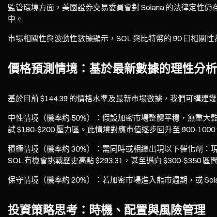
監管環境方面，美國證券交易委員會對 Solana 的法律定性
中。
市場相關性與波動性數據顯示，SOL 與比特幣的 90 日相關性為
價格預測情境：基於最新數據的理性分析
基於目前 $144.39 的價格水準及最新市場數據，我們可構
中性情境（機率約 50%）：假設加密市場整體平穩，無重大監管變化
試 $180-$200 壓力區。此情境對應市值逐步回升至 900-100
積極情境（機率約 30%）：需同時或相繼出現以下催化劑：現貨 
SOL 有機會挑戰歷史高點 $293.31，甚至邁向 $300-$350 區
保守情境（機率約 20%）：若加密市場進入熊市週期，或 Sola
投資策略思考：時機、配置與風險管理