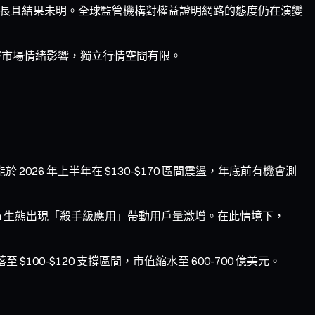
程可能冗長且結果未明。全球監管機構對權益證明網路的態度仍在演變
整體加密市場情緒影響，獨立行情空間有限。
026 年上半年在 $130-$170 區間震盪，年底前有機會測
lana 生態出現「殺手級應用」帶動用戶量激增。在此情境下，
00-$120 支撐區間，市值縮水至 600-700 億美元。