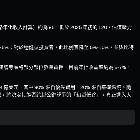
年化收入計算）約為 85，低於 2025 年初的 120，估值壓力
25%；對於穩健型投資者，此比例宜降至 5%-10%，並與比特
建議考慮將部分部位參與質押，目前年化收益率約為 5-7%，
4 億美元，其中 80% 來自優先費用，20% 來自基礎燃燒。隨
最終成果，將決定其能否跨越公鏈競爭的「幻滅低谷」，真正進入大