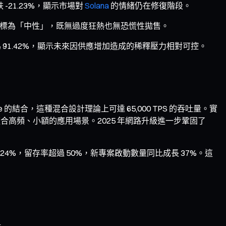
-21.23%，顯示市場對
Solana
的情緒仍在修復階段。
緒指標為「中性」，既無過度狂熱也無恐慌性拋售。
比為 91.42%，顯示未來因供應增加造成的稀釋壓力相對可控。
take 的結合，這種混合設計理論上可達 65,000 TPS 的吞吐量。實
特別適合高頻、小額的應用場景。2025 年網路升級進一步鞏固了
。
 24%，留存率超過 50%，新專案啟動數量同比成長 37%。這