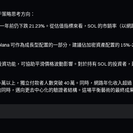
若干策略思考方向：
一年前仍下跌 21.23%。從估值指標來看，SOL 的市銷率（以網路
na 可作為成長型配置的一部分，建議佔加密資產配置的 15%-
投資功能，可協助平滑價格波動影響。對於持有 SOL 的投資者，
0 萬以上，獨立付款者人數突破 40 萬。同時，網路年化收入超過 
於維持高效能的同時，邁向更去中心化的驗證者結構。這場平衡藝術的