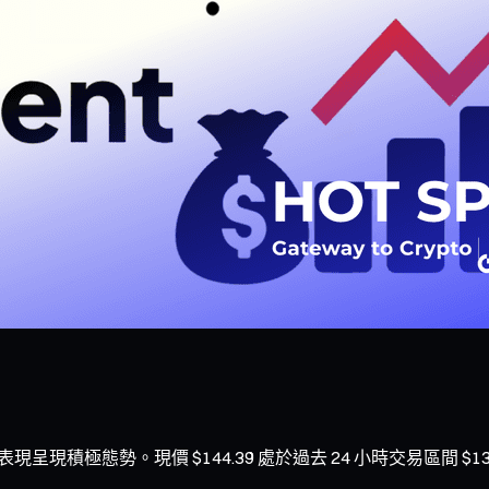
市場表現呈現積極態勢。現價 $144.39 處於過去 24 小時交易區間 $139