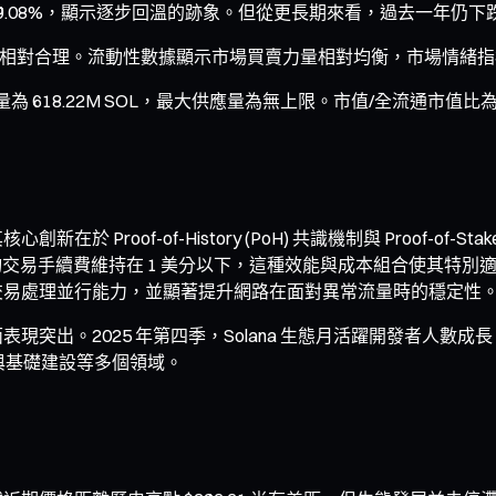
為 +9.08%，顯示逐步回溫的跡象。但從更長期來看，過去一年仍下跌 
市值比例相對合理。流動性數據顯示市場買賣力量相對均衡，市場情
量為 618.22M SOL，最大供應量為無上限。市值/全流通市值
 Proof-of-History (PoH) 共識機制與 Proof-of-S
交易/秒，平均交易手續費維持在 1 美分以下，這種效能與成本組合使其
交易處理並行能力，並顯著提升網路在面對異常流量時的穩定性
現突出。2025 年第四季，Solana 生態月活躍開發者人數成長
社群與基礎建設等多個領域。