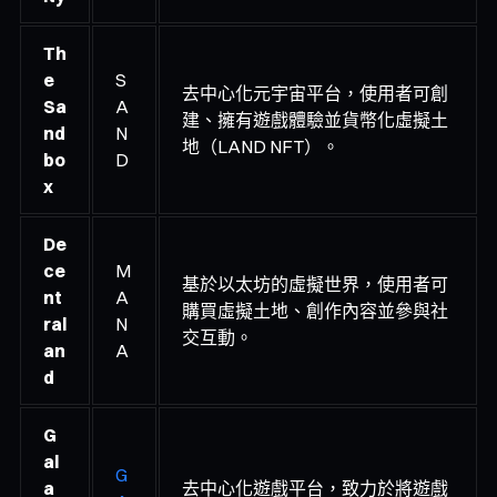
Th
e
S
去中心化元宇宙平台，使用者可創
Sa
A
建、擁有遊戲體驗並貨幣化虛擬土
nd
N
地（LAND NFT）。
bo
D
x
De
ce
M
基於以太坊的虛擬世界，使用者可
nt
A
購買虛擬土地、創作內容並參與社
ral
N
交互動。
an
A
d
G
al
G
a
去中心化遊戲平台，致力於將遊戲