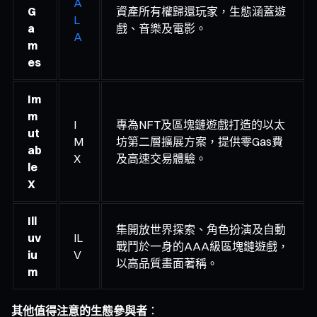
A
G
資產所有權歸還玩家，生態涵蓋遊
L
a
戲、音樂及電影。
A
m
es
Im
m
I
專為NFT及區塊鏈遊戲打造的以太
ut
M
坊第二層擴展方案，提供零Gas費
ab
X
及高速交易體驗。
le
X
Ill
集開放世界探索、角色扮演及自動
uv
IL
戰鬥於一身的AAA級區塊鏈遊戲，
iu
V
以高品質畫面著稱。
m
其他值得注意的生態參與者
：