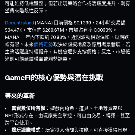
可能維持低檔盤整；但若出現策略合作或活躍度提升，則有
望帶來階段性反彈。
Decentraland
(MANA) 目前價格 $0.1399，24小時交易額
$34.47K，市值約 $268.67M，市場占有率 0.0093%。
MANA 一年內下跌約 70.93%，近期波動相對溫和，短期跌
幅有限。未來
價格走勢
取決於虛擬地產及應用場景發展，若
生態活躍度持續提升，有機會逐步支撐價格；反之，市場低
迷則可能延續橫盤或弱勢調整。
GameFi的核心優勢與潛在挑戰
帶來的革新
真實數位所有權
：遊戲內角色、道具、土地等資產以
NFT形式存在，由玩家完全掌控，可自由交易、轉讓，甚至
跨平台使用。
邊玩邊賺模式
：玩家投入時間與技能，可直接獲得具現