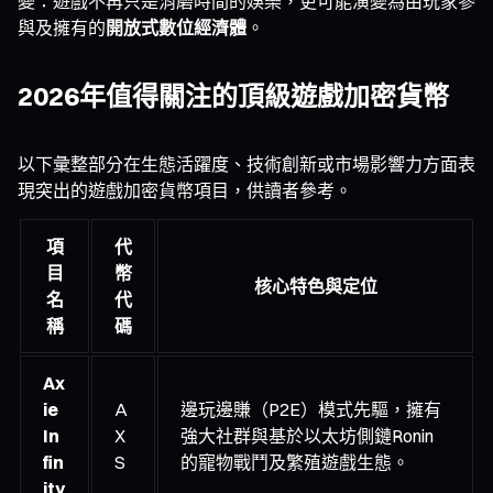
變：遊戲不再只是消磨時間的娛樂，更可能演變為由玩家參
與及擁有的
開放式數位經濟體
。
2026年值得關注的頂級遊戲加密貨幣
以下彙整部分在生態活躍度、技術創新或市場影響力方面表
現突出的遊戲加密貨幣項目，供讀者參考。
項
代
目
幣
核心特色與定位
名
代
稱
碼
Ax
ie
A
邊玩邊賺（P2E）模式先驅，擁有
In
X
強大社群與基於以太坊側鏈Ronin
fin
S
的寵物戰鬥及繁殖遊戲生態。
ity