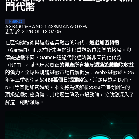
門代幣
市場觀察
AXS
4.61%
SAND
-1.42%
MANA
0.03%
更新於
:
2026-01-13 07:05
在區塊鏈技術與遊戲產業融合的時代，
遊戲加密貨幣
（GameFi）正以前所未有的速度重塑數位娛樂的格局。與
傳統遊戲不同，GameFi透過代幣經濟與非同質化代幣
（NFT），賦予玩家
真正的資產所有權
及
透過遊戲賺取收益
的潛力
。全球區塊鏈遊戲市場持續擴張，Web3遊戲於2025
年第三季吸引超過
466萬個日活躍錢包
，活躍度遠超DeFi、
NFT等其他加密領域。本文將為您解析2026年值得關注的
頂級遊戲加密貨幣、其底層生態及市場動態，協助您深入了
解這一創新領域。