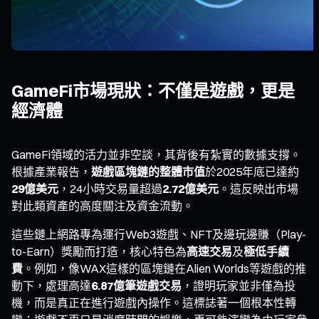
GameFi市場現狀：不僅是遊戲，更是
經濟體
GameFi領域的活力並非空談，其背後有紮實的數據支撐。
根據產業報告，
遊戲區塊鏈的整體市值
於2025年底已達約
29億美元
，24小時交易量超過
2.72億美元
。這反映出市場
對此類資產的高度關注及資金流動。
這些鏈上網路專為運行Web3遊戲、NFT及邊玩邊賺（Play-
to-Earn）獎勵而打造，核心特色為
高速交易
及
極低手續
費
。例如，像WAX這樣的區塊鏈在Alien Worlds等遊戲的推
動下，處理高達
6.87億筆遊戲交易
，證明玩家並非僅為投
機，而是真正在進行遊戲內操作。這標誌著一個根本性轉