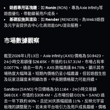
遊戲專用區塊鏈
：如
Ronin
(RON)，專為Axie Infinity等
遊戲優化，帶動顯著用戶成長。
基礎設施與渲染
：如
Render
(RENDER)，為Web3遊戲
及元宇宙提供去中心化高效能GPU渲染服務。
市場數據觀察
截至2026年1月13日，Axie Infinity (AXS) 價格為 $0.9423，
24小時交易額僅 $26.65K，市值約 $157.31M，市場占有率
0.0077%。過去一年內，AXS 跌幅高達 84.75%，顯示其市
場熱度大幅降溫。短期內價格仍呈小幅震盪，但若遊戲生態
及玩家活躍度未明顯改善，中長期價格壓力可能持續。
Sandbox (SAND) 今日價格為 $0.1164，24小時交易額
$68.01K，市值約 $309.4M，占市場份額 0.01%。SAND 過
去一年下跌約 80%，且近30天跌幅超過 11%，反映元宇宙
板塊的調整壓力。若未來平台吸引力及用戶成長趨緩，價格