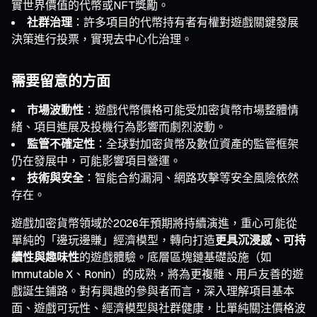
實世界價值的代幣或NFT獎勵。
社群治理
：許多項目的代幣持有者有權對遊戲關鍵發展
決策進行投票，實現去中心化治理。
需要留意的方面
市場波動性
：遊戲代幣價格可能受加密貨幣市場整體情
緒、項目進展及投機行為影響而劇烈波動。
監管不確定性
：全球對加密貨幣及數位資產的監管框架
仍在發展中，可能影響項目營運。
技術與安全
：智能合約漏洞、網路攻擊等安全風險依然
存在。
遊戲加密貨幣領域於2026年預期將持續演進，重心可能從
單純的「邊玩邊賺」經濟模型，轉向打造
更具沉浸感、可持
續性與趣味性
的遊戲體驗。底層區塊鏈基礎設施（如
Immutable X、Ronin）的成熟，將為更複雜、用戶友善的遊
戲誕生鋪路。對有興趣的參與者而言，深入理解項目基本
面、遊戲可玩性、經濟模型與社群健康，比單純關注價格波