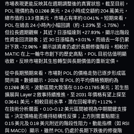
市場表現更能反映其在週期調整後的真實狀態。截至目前，
POL 現價約為 0.1266 美元，24 小時成交額約 204 萬美元，
總市值約 13.3 億美元，市場占有率約 0.041%。短期來看，
POL 在過去 24 小時內小幅回調（約 -1.23% 至 -1.75%），
但拉長週期觀察，其近 7 日漲幅達到 +27.93%，顯示出階段
性資金回流跡象；近 30 日漲幅為 +3.01%，而過去一年仍累
計下跌 -72.96%，顯示該資產仍處於長期修復階段。相較於
MATIC 在上一輪牛市創下的歷史高點，POL 目前估值明顯
收斂，反映市場對其生態轉型與長期價值的重新定價。
從中長期預期來看，市場對 POL 的價格走勢已逐步形成區
間共識。數據顯示，2026 年 POL 的平均價格預期約為
0.1266 美元，波動區間大致落在 0.10–0.1785 美元；若生態
擴展與 Layer 2 敘事持續推進，至 2031 年價格有望上探至
0.3641 美元，相較目前水準，潛在回報率約 +112%。
在技術分析層面，0.10–0.12 美元區間被視為中期關鍵支撐
區，決定價格能否維持結構性反彈；上方則需重點關注
0.15 美元及 0.18 美元附近的階段性阻力。動能指標（如 RSI
與 MACD）顯示，雖然 POL 仍處於長期下跌後的修復階