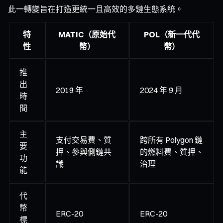
此一轉變旨在打造更統一且高效的多鏈生態系統。
特
MATIC（原始代
POL（新一代代
性
幣）
幣）
推
出
2019 年
2024 年 9 月
時
間
主
支付交易費、質
跨所有 Polygon 鏈
要
押、參與側鏈共
的燃料費、質押、
功
識
治理
能
代
幣
ERC-20
ERC-20
標