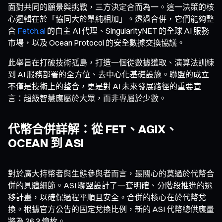
面對共同的願景與挑戰，三方決定合而為一。這一決策的核
心邏輯在於「協同大於單純相加」。透過合併，它們能夠整
合
Fetch.ai
的自主 AI 代理、SingularityNET 的全球 AI 服務
市場，以及 Ocean Protocol 的安全數據交換協議。
此舉旨在打破技術孤島，打造一個從數據獲取、演算法訓練
到 AI 服務部署的全方位、去中心化基礎設施。聯盟的成立
不僅是技術上的整合，更是對 AI 未來發展路徑的重要宣
言：超級智慧應屬於大眾，而非專屬於少數。
代幣合併詳解：從 FET、AGIX、
OCEAN 到 ASI
對於廣大持幣者與生態參與者而言，最關心的莫過於代幣合
併的具體細節。ASI 聯盟設計了一套明確、分階段推進的遷
移計畫，以確保過程平順且安全。合併的核心在於代幣兌
換。根據官方公告的固定兌換比例，新的 ASI 代幣總供應量
將為 26.3 億枚。