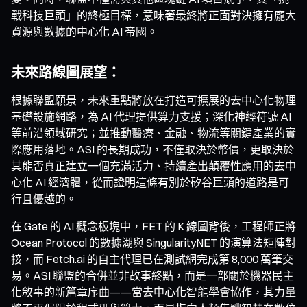
戰科技巨頭」的終極目標，意味著最終將正面對決擁有龐大
資源與數據的中心化 AI 帝國。
未來路線圖展望：
根據聯盟願景，未來重點將放在打造可擴展的去中心化物理
基礎設施網路，為 AI 代理提供算力支援；深化神經符號 AI
等前沿領域研究；並推動醫療、金融、物流等關鍵產業的實
際應用落地。ASI 的長期成功，不僅取決於幣價，更取決於
其能否真正建立一個充滿活力、持續產出顛覆性應用的去中
心化 AI 經濟體，從而證明這條有別於矽谷巨頭的道路是可
行且優越的。
在 Gate 的 AI 概念板塊中，FET 的 K 線圖背後，工程師正將
Ocean Protocol 的數據湖與 SingularityNET 的演算法矩陣對
接，而 Fetch.ai 的自主代理已在測試網完成第 8,000 萬筆交
易。ASI 聯盟的合併並非故事終點，而是一部關於機器民主
化敘事的新篇章序曲——當去中心化智能學會協作，其力量