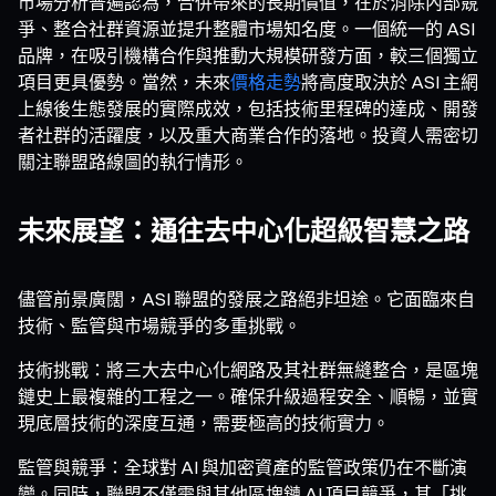
市場分析普遍認為，合併帶來的長期價值，在於消除內部競
爭、整合社群資源並提升整體市場知名度。一個統一的 ASI
品牌，在吸引機構合作與推動大規模研發方面，較三個獨立
項目更具優勢。當然，未來
價格走勢
將高度取決於 ASI 主網
上線後生態發展的實際成效，包括技術里程碑的達成、開發
者社群的活躍度，以及重大商業合作的落地。投資人需密切
關注聯盟路線圖的執行情形。
未來展望：通往去中心化超級智慧之路
儘管前景廣闊，ASI 聯盟的發展之路絕非坦途。它面臨來自
技術、監管與市場競爭的多重挑戰。
技術挑戰：將三大去中心化網路及其社群無縫整合，是區塊
鏈史上最複雜的工程之一。確保升級過程安全、順暢，並實
現底層技術的深度互通，需要極高的技術實力。
監管與競爭：全球對 AI 與加密資產的監管政策仍在不斷演
變。同時，聯盟不僅需與其他區塊鏈 AI 項目競爭，其「挑