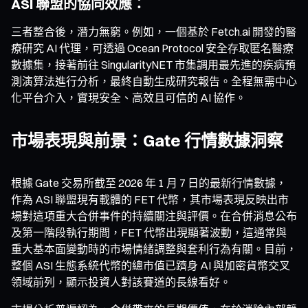
ASI 聯盟的協同效應：
三者整合後，潛力無窮。例如，一個基於 Fetch.ai 開發的醫
療研究 AI 代理，可透過 Ocean Protocol 安全存取匿名醫療
數據集，接著前往 SingularityNET 市集調用最先進的疾病預
測演算法進行分析，最終自動生成研究報告。全程無需中心
化平台介入，實現安全、高效且可信的 AI 協作。
市場表現與前景：Gate 行情數據洞察
根據 Gate 交易所截至 2026 年 1 月 7 日的最新行情數據，
作為 ASI 聯盟現有載體的 FET 代幣，其市場表現反映出市
場對這項重大合併事件的持續關注與評價。在合併消息公布
及第一階段執行期間，FET 代幣出現顯著波動，這通常與
重大基本面變動時的市場情緒調整與套利行為有關。目前，
整個 ASI 生態系統代幣的總市值已躋身 AI 與加密貨幣交叉
領域前列，顯示投資人對該賽道的長線看好。