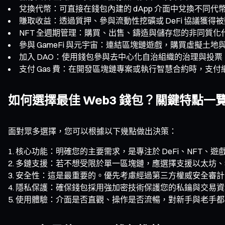
兌換代幣：可直接在錢包內建的 dApp 介面中兌換不同
賺取收益：透過質押、參與流動性挖礦或 DeFi 協議獲得
NFT 全週期管理：購買、出售、鑄造與儲存您的非同質化
參與 GameFi 與元宇宙：連結區塊鏈遊戲，購買虛擬土
加入 DAO：使用錢包參與去中心化自治組織的治理與投票
支付 Gas 費：在開發區塊鏈專案或執行智慧合約時，支
如何選擇最佳 Web3 錢包？關鍵特點一
面對眾多選擇，您可以根據以下幾點做出決策：
核心功能：明確您的主要需求，是專注於 DeFi、NFT、
多鏈支援：若不想受限於單一區塊鏈，應選擇支援以太坊、Sol
安全性：這是最重要的。優先考慮經過第三方權威安全審計
隱私保護：確保錢包採用強加密技術保護您的私鑰與交易資
使用體驗：介面是否直觀、操作是否流暢，對新手與老手都