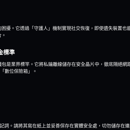
困擾。它透過「守護人」機制實現社交恢復，即使遺失裝置也能輕鬆找回
合。
黃金標準
錢包是業界標竿。它將私鑰離線儲存在安全晶片中，徹底隔絕網路攻擊。
「數位保險箱」。
單字助記詞。請將其寫在紙上並妥善保存在實體安全處，切勿儲存在