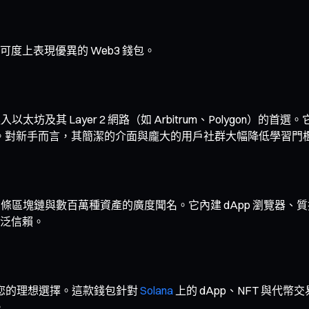
度上表現優異的 Web3 錢包。
入以太坊及其 Layer 2 網路（如 Arbitrum、Polygon）
FT 市場。對新手而言，其簡潔的介面與龐大的用戶社群大幅降低學習門
 條區塊鏈與數百萬種資產的廣度聞名。它內建 dApp 瀏覽器
泛信賴。
 是您的理想選擇。這款錢包針對
Solana
上的 dApp、NFT 與
。