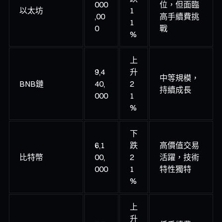
000
位，但面臨
以太坊
1
,00
高手續費挑
1
0
戰
%
上
9,4
升
中等規模，
BNB鏈
40,
2
持續成長
000
1
%
下
6,1
跌
高價值交易
比特幣
00,
2
活躍，技術
000
1
特性獨特
%
上
升