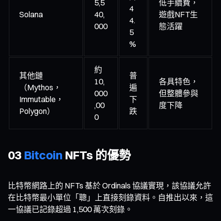
5,5
低手續費，
4
Solana
40,
遊戲NFT生
4.
000
態活躍
5
%
約
其他鏈
普
10,
各具特色，
（Mythos，
遍
000
但整體參與
Immutable，
下
,00
度下降
Polygon）
跌
0
03
Bitcoin
NFTs 的優勢
比特幣網路上的 NFTs 基於 Ordinals 協議實現，該協議允許
在比特幣最小單位「聰」上直接刻錄資料。自推出以來，這
一協議已記錄超過 1,500 萬次刻錄。