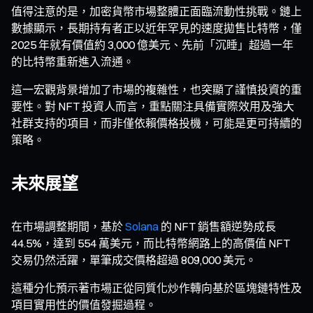
值得注意的是，加密貨幣市場整體正面臨流動性挑戰。鏈上
數據顯示，長期持有者正以近年罕見的速度拋售比特幣，僅
2025 年就有價值約 3,000 億美元、先前「沉睡」超過一年
的比特幣重新進入流通。
這一宏觀背景增加了市場的複雜性，也突顯了謹慎投資的重
要性。對 NFT 投資人而言，重點關注具備實際效用及強大
社群支持的項目，而非僅依賴價格投機，可能是更可持續的
策略。
未來展望
在市場調整期間，基於
Solana
的 NFT 銷售額逆勢成長
44.5%，達到 554 萬美元，而比特幣網路上的高價值 NFT
交易仍然活躍，單筆成交價格超過 809,000 美元。
這種分化預示著市場正從同質化炒作轉向基於區塊鏈特性及
項目實用性的價值發掘過程。