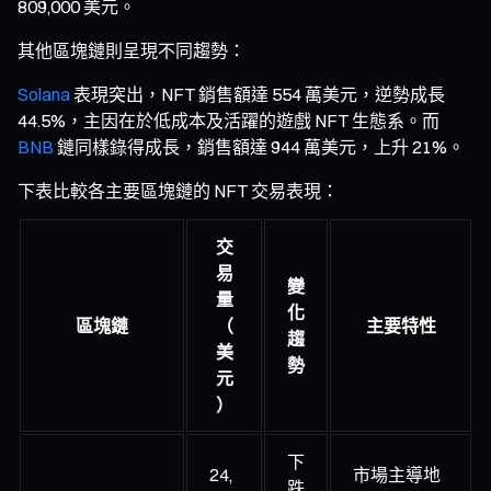
809,000 美元。
其他區塊鏈則呈現不同趨勢：
Solana
表現突出，NFT 銷售額達 554 萬美元，逆勢成長
44.5%，主因在於低成本及活躍的遊戲 NFT 生態系。而
BNB
鏈同樣錄得成長，銷售額達 944 萬美元，上升 21%。
下表比較各主要區塊鏈的 NFT 交易表現：
交
易
變
量
化
區塊鏈
（
主要特性
趨
美
勢
元
）
下
24,
市場主導地
跌